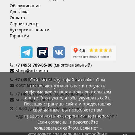
Обслуживание
Доставка
Оплата
Сервис центр
Аутсорсинг печати
Гарантия
+7 (495) 789-85-80
(многоканальный)
shop@artron.ru
+7 (495) 789-85-86
(дилерский отдел)
Сайт использует файлы cookie. Они
opt@artron.ru
позволяют узнавать вас и получать
информацию о вашем пользовательском
+7 (495) 789-85-70
(сервисный центр)
опыте. Это нужно, чтобы улучшать сайт.
service@artron.ru
Посещая страницы сайта и предоставляя
с 9.00 до 18.00 (Сб.-Вс. выходной)
свои данные, вы позволяете нам
предоставлять их сторонним партнерам.
Адрес: г. Москва, ул. Воронцовская, д. 35Б корп.1
Если согласны, продолжайте
пользоваться сайтом. Если нет –
установите специальные настройки в