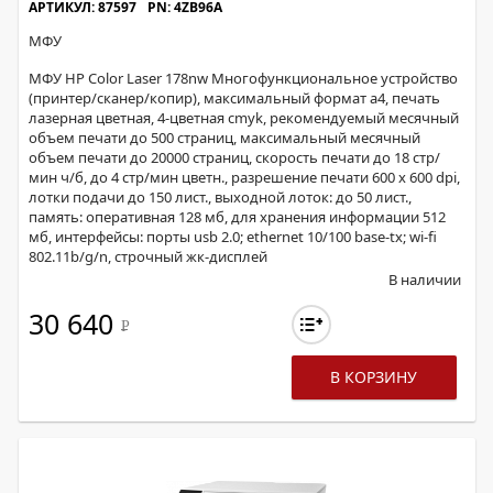
АРТИКУЛ: 87597
PN: 4ZB96A
МФУ
МФУ HP Color Laser 178nw Многофункциональное устройство
(принтер/сканер/копир), максимальный формат a4, печать
лазерная цветная, 4-цветная cmyk, рекомендуемый месячный
объем печати до 500 страниц, максимальный месячный
объем печати до 20000 страниц, скорость печати до 18 стр/
мин ч/б, до 4 стр/мин цветн., разрешение печати 600 x 600 dpi,
лотки подачи до 150 лист., выходной лоток: до 50 лист.,
память: оперативная 128 мб, для хранения информации 512
мб, интерфейсы: порты usb 2.0; ethernet 10/100 base-tx; wi-fi
802.11b/g/n, строчный жк-дисплей
В наличии
30 640
Р
В КОРЗИНУ