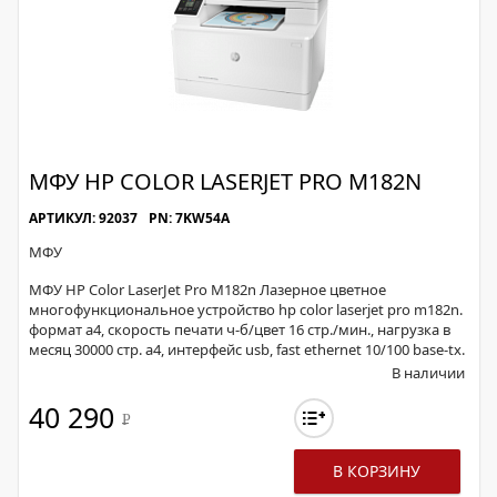
МФУ HP COLOR LASERJET PRO M182N
АРТИКУЛ: 92037
PN: 7KW54A
МФУ
МФУ HP Color LaserJet Pro M182n Лазерное цветное
многофункциональное устройство hp color laserjet pro m182n.
формат a4, скорость печати ч-б/цвет 16 стр./мин., нагрузка в
месяц 30000 стр. a4, интерфейс usb, fast ethernet 10/100 base-tx.
В наличии
40 290
Р
В КОРЗИНУ