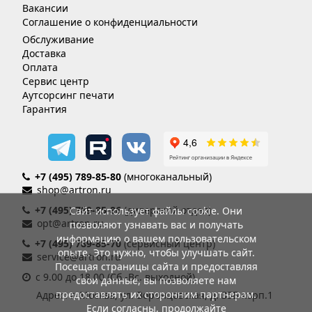
Вакансии
Соглашение о конфиденциальности
Обслуживание
Доставка
Оплата
Сервис центр
Аутсорсинг печати
Гарантия
+7 (495) 789-85-80
(многоканальный)
shop@artron.ru
+7 (495) 789-85-86
(дилерский отдел)
Сайт использует файлы cookie. Они
opt@artron.ru
позволяют узнавать вас и получать
информацию о вашем пользовательском
+7 (495) 789-85-70
(сервисный центр)
опыте. Это нужно, чтобы улучшать сайт.
service@artron.ru
Посещая страницы сайта и предоставляя
с 9.00 до 18.00 (Сб.-Вс. выходной)
свои данные, вы позволяете нам
предоставлять их сторонним партнерам.
Адрес: г. Москва, ул. Воронцовская, д. 35Б корп.1
Если согласны, продолжайте