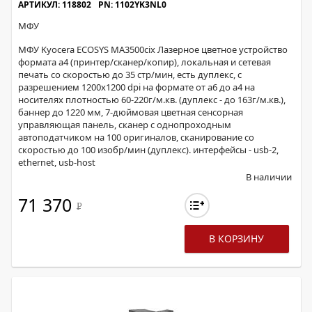
АРТИКУЛ: 118802
PN: 1102YK3NL0
МФУ
МФУ Kyocera ECOSYS MA3500cix Лазерное цветное устройство
формата а4 (принтер/сканер/копир), локальная и сетевая
печать со скоростью до 35 стр/мин, есть дуплекс, с
разрешением 1200х1200 dpi на формате от а6 до а4 на
носителях плотностью 60-220г/м.кв. (дуплекс - до 163г/м.кв.),
баннер до 1220 мм, 7-дюймовая цветная сенсорная
управляющая панель, сканер с однопроходным
автоподатчиком на 100 оригиналов, сканирование со
скоростью до 100 изобр/мин (дуплекс). интерфейсы - usb-2,
ethernet, usb-host
В наличии
71 370
Р
В КОРЗИНУ