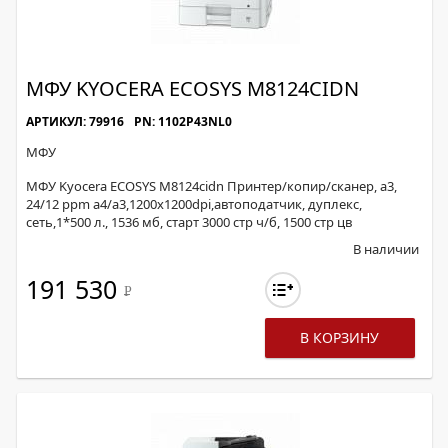
МФУ KYOCERA ECOSYS M8124CIDN
АРТИКУЛ: 79916
PN: 1102P43NL0
МФУ
МФУ Kyocera ECOSYS M8124cidn Принтер/копир/сканер, а3,
24/12 ppm а4/а3,1200x1200dpi,автоподатчик, дуплекс,
сеть,1*500 л., 1536 мб, старт 3000 стр ч/б, 1500 стр цв
В наличии
191 530
Р
В КОРЗИНУ