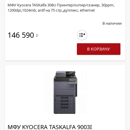
МФУ Kyocera TASKalfa 308ci Принтер/копир/сканер, 30ppm,
1200dpi,1024mb, ardf на 75 стр.,дуплекс, ethernet
В наличии
146 590
Р
В КОРЗИНУ
МФУ KYOCERA TASKALFA 9003I