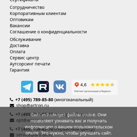
Сотрудничество
Корпоративным клиентам
Оптовикам
Вакансии
Соглашение о конфиденциальности
Обслуживание
Доставка
Оплата
Сервис центр
Аутсорсинг печати
Гарантия
+7 (495) 789-85-80
(многоканальный)
shop@artron.ru
+7 (495) 789-85-86
(дилерский отдел)
Сайт использует файлы cookie. Они
opt@artron.ru
позволяют узнавать вас и получать
информацию о вашем пользовательском
+7 (495) 789-85-70
(сервисный центр)
опыте. Это нужно, чтобы улучшать сайт.
service@artron.ru