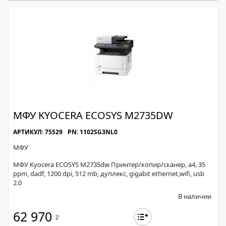
МФУ KYOCERA ECOSYS M2735DW
АРТИКУЛ: 75529
PN: 1102SG3NL0
МФУ
МФУ Kyocera ECOSYS M2735dw Принтер/копир/сканер, а4, 35
ppm, dadf, 1200 dpi, 512 mb, дуплекс, gigabit ethernet,wifi, usb
2.0
В наличии
62 970
Р