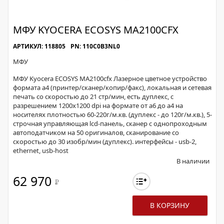
МФУ KYOCERA ECOSYS MA2100CFX
АРТИКУЛ: 118805
PN: 110C0B3NL0
МФУ
МФУ Kyocera ECOSYS MA2100cfx Лазерное цветное устройство
формата а4 (принтер/сканер/копир/факс), локальная и сетевая
печать со скоростью до 21 стр/мин, есть дуплекс, с
разрешением 1200х1200 dpi на формате от а6 до а4 на
носителях плотностью 60-220г/м.кв. (дуплекс - до 120г/м.кв.), 5-
строчная управляющая lcd-панель, сканер с однопроходным
автоподатчиком на 50 оригиналов, сканирование со
скоростью до 30 изобр/мин (дуплекс). интерфейсы - usb-2,
ethernet, usb-host
В наличии
62 970
Р
В КОРЗИНУ