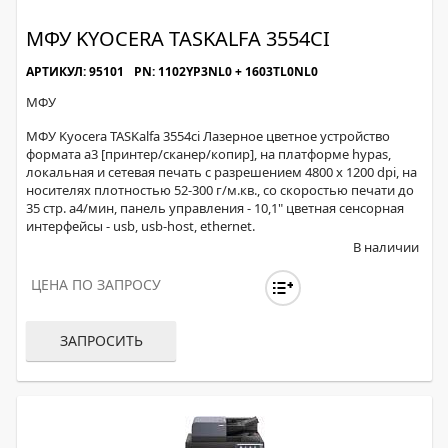
МФУ KYOCERA TASKALFA 3554CI
АРТИКУЛ: 95101
PN: 1102YP3NL0 + 1603TL0NL0
МФУ
МФУ Kyocera TASKalfa 3554ci Лазерное цветное устройство
формата a3 [принтер/сканер/копир], на платформе hypas,
локальная и сетевая печать с разрешением 4800 х 1200 dpi, на
носителях плотностью 52-300 г/м.кв., со скоростью печати до
35 стр. а4/мин, панель управления - 10,1" цветная сенсорная
интерфейсы - usb, usb-host, ethernet.
В наличии
ЦЕНА ПО ЗАПРОСУ
ЗАПРОСИТЬ