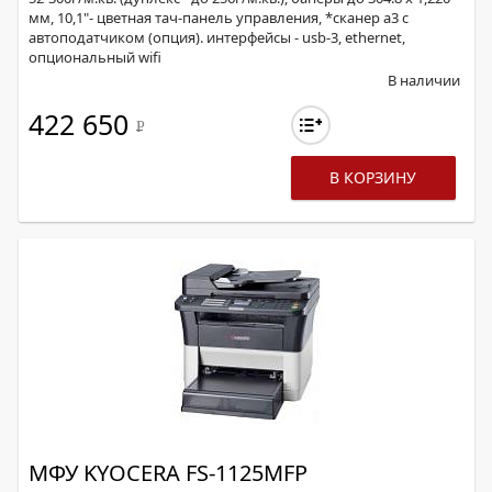
мм, 10,1"- цветная тач-панель управления, *сканер а3 с
автоподатчиком (опция). интерфейсы - usb-3, ethernet,
опциональный wifi
В наличии
422 650
Р
В КОРЗИНУ
МФУ KYOCERA FS-1125MFP