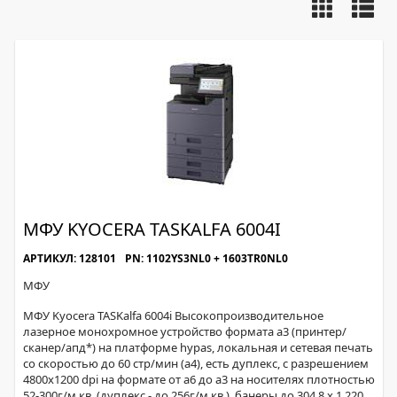
МФУ KYOCERA TASKALFA 6004I
АРТИКУЛ: 128101
PN: 1102YS3NL0 + 1603TR0NL0
МФУ
МФУ Kyocera TASKalfa 6004i Высокопроизводительное
лазерное монохромное устройство формата а3 (принтер/
сканер/апд*) на платформе hypas, локальная и сетевая печать
со скоростью до 60 стр/мин (а4), есть дуплекс, с разрешением
4800х1200 dpi на формате от а6 до а3 на носителях плотностью
52-300г/м.кв. (дуплекс - до 256г/м.кв.), банеры до 304.8 x 1,220