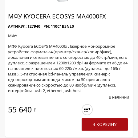
МФУ KYOCERA ECOSYS MA4000FX
АРТИКУЛ: 127940
PN: 110C1B3NL0
МФУ
МФУ Kyocera ECOSYS MA4000fx Лазерное монохромное
устройство формата а4 (принтер/сканер/копир/факс),
локальная и сетевая печать со скоростью до 40 стр/мин, есть
дуплекс, с разрешением 1200х1200 dpi на формате от а6 до а4
на носителях плотностью 60-220г/м.кв. (дуплекс - до 163г/
м.кв.), 5-ти строчная lcd-панель управления, сканер с
однопроходным автоподатчиком на 50 оригиналов,
сканирование со скоростью до 80 изобр/мин (дуплекс).
интерфейсы - usb-2, ethernet, usb-host
В наличии
55 640
Р
В КОРЗИНУ