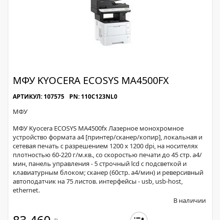
МФУ KYOCERA ECOSYS MA4500FX
АРТИКУЛ: 107575
PN: 110C123NL0
МФУ
МФУ Kyocera ECOSYS MA4500fx Лазерное монохромное
устройство формата a4 [принтер/сканер/копир], локальная и
сетевая печать с разрешением 1200 x 1200 dpi, на носителях
плотностью 60-220 г/м.кв., со скоростью печати до 45 стр. а4/
мин, панель управления - 5 строчный lcd с подсветкой и
клавиатурным блоком; сканер (60стр. а4/мин) и реверсивный
автоподатчик на 75 листов. интерфейсы - usb, usb-host,
ethernet.
В наличии