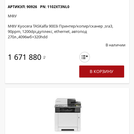
АРТИКУЛ: 90926
PN: 1102XT3NL0
МФУ
МФУ Kyocera TASKalfa 9003i Принтер/копир/сканер ,sra3,
90ppm, 1200dpi,дуплекс, ethernet, автопод
270л.,4096мб+320hdd
В наличии
1 671 880
Р
В КОРЗИНУ