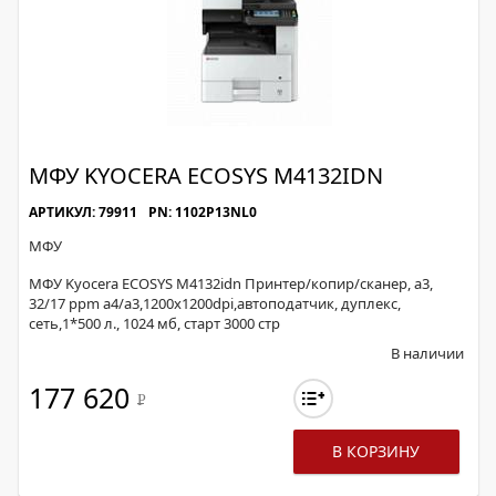
МФУ KYOCERA ECOSYS M4132IDN
АРТИКУЛ: 79911
PN: 1102P13NL0
МФУ
МФУ Kyocera ECOSYS M4132idn Принтер/копир/сканер, а3,
32/17 ppm а4/а3,1200x1200dpi,автоподатчик, дуплекс,
сеть,1*500 л., 1024 мб, старт 3000 стр
В наличии
177 620
Р
В КОРЗИНУ