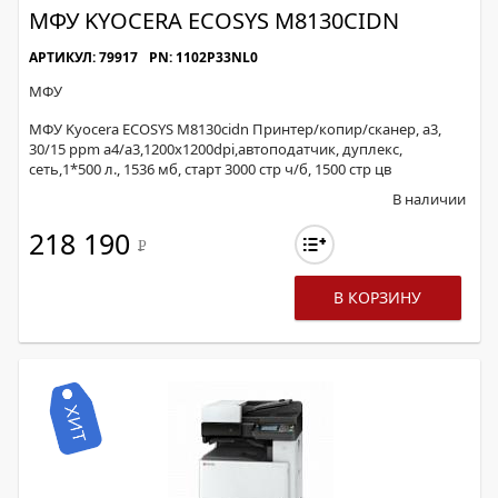
МФУ KYOCERA ECOSYS M8130CIDN
АРТИКУЛ: 79917
PN: 1102P33NL0
МФУ
МФУ Kyocera ECOSYS M8130cidn Принтер/копир/сканер, а3,
30/15 ppm а4/а3,1200x1200dpi,автоподатчик, дуплекс,
сеть,1*500 л., 1536 мб, старт 3000 стр ч/б, 1500 стр цв
В наличии
218 190
Р
В КОРЗИНУ