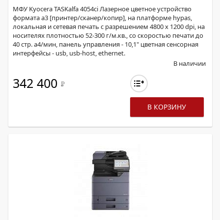
МФУ Kyocera TASKalfa 4054ci Лазерное цветное устройство
формата a3 [принтер/сканер/копир], на платформе hypas,
локальная и сетевая печать с разрешением 4800 х 1200 dpi, на
носителях плотностью 52-300 г/м.кв., со скоростью печати до
40 стр. а4/мин, панель управления - 10,1" цветная сенсорная
интерфейсы - usb, usb-host, ethernet.
В наличии
342 400
Р
В КОРЗИНУ