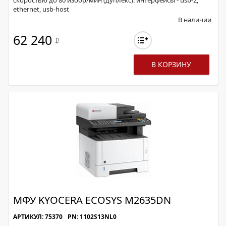
скоростью до 80 изобр/мин (дуплекс). интерфейсы - usb-2,
ethernet, usb-host
В наличии
62 240
Р
В КОРЗИНУ
МФУ KYOCERA ECOSYS M2635DN
АРТИКУЛ: 75370
PN: 1102S13NL0