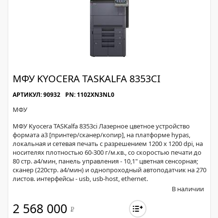
МФУ KYOCERA TASKALFA 8353CI
АРТИКУЛ: 90932
PN: 1102XN3NL0
МФУ
МФУ Kyocera TASKalfa 8353ci Лазерное цветное устройство
формата a3 [принтер/сканер/копир], на платформе hypas,
локальная и сетевая печать с разрешением 1200 x 1200 dpi, на
носителях плотностью 60-300 г/м.кв., со скоростью печати до
80 стр. а4/мин, панель управления - 10,1" цветная сенсорная;
сканер (220стр. а4/мин) и однопроходный автоподатчик на 270
листов. интерфейсы - usb, usb-host, ethernet.
В наличии
2 568 000
Р