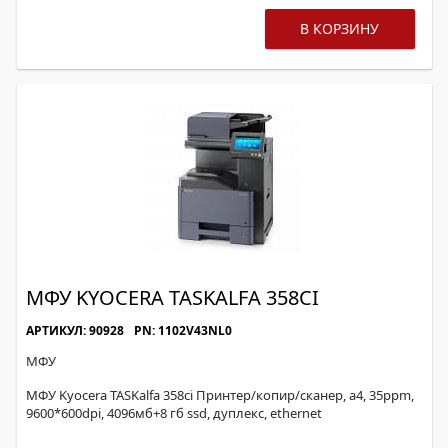
В КОРЗИНУ
МФУ KYOCERA TASKALFA 358CI
АРТИКУЛ: 90928
PN: 1102V43NL0
МФУ
МФУ Kyocera TASKalfa 358ci Принтер/копир/сканер, а4, 35ppm,
9600*600dpi, 4096мб+8 гб ssd, дуплекс, ethernet