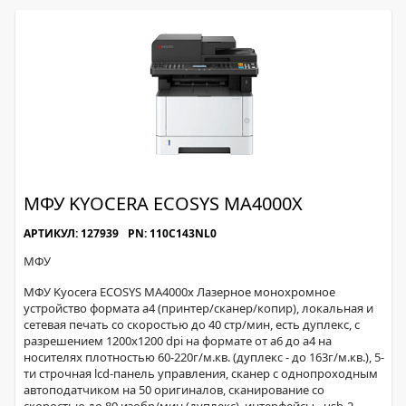
МФУ KYOCERA ECOSYS MA4000X
АРТИКУЛ: 127939
PN: 110C143NL0
МФУ
МФУ Kyocera ECOSYS MA4000x Лазерное монохромное
устройство формата а4 (принтер/сканер/копир), локальная и
сетевая печать со скоростью до 40 стр/мин, есть дуплекс, с
разрешением 1200х1200 dpi на формате от а6 до а4 на
носителях плотностью 60-220г/м.кв. (дуплекс - до 163г/м.кв.), 5-
ти строчная lcd-панель управления, сканер с однопроходным
автоподатчиком на 50 оригиналов, сканирование со