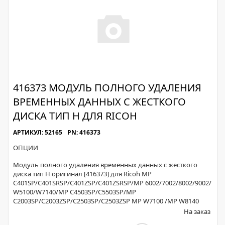
416373 МОДУЛЬ ПОЛНОГО УДАЛЕНИЯ
ВРЕМЕННЫХ ДАННЫХ С ЖЕСТКОГО
ДИСКА ТИП H ДЛЯ RICOH
АРТИКУЛ: 52165
PN: 416373
ОПЦИИ
Модуль полного удаления временных данных с жесткого
диска тип H оригинал [416373] для Ricoh MP
C401SP/C401SRSP/C401ZSP/C401ZSRSP/MP 6002/7002/8002/9002/
W5100/W7140/MP C4503SP/C5503SP/MP
C2003SP/C2003ZSP/C2503SP/C2503ZSP MP W7100 /MP W8140
На заказ