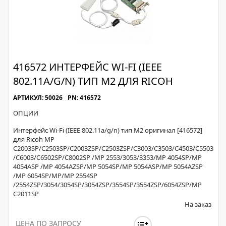
416572 ИНТЕРФЕЙС WI-FI (IEEE
802.11A/G/N) ТИП M2 ДЛЯ RICOH
АРТИКУЛ: 50026
PN: 416572
ОПЦИИ
Интерфейс Wi-Fi (IEEE 802.11a/g/n) тип M2 оригинал [416572]
для Ricoh MP
C2003SP/C2503SP/C2003ZSP/C2503ZSP/C3003/C3503/C4503/C5503
/C6003/C6502SP/C8002SP /MP 2553/3053/3353/MP 4054SP/MP
4054ASP /MP 4054AZSP/MP 5054SP/MP 5054ASP/MP 5054AZSP
/MP 6054SP/MP/MP 2554SP
/2554ZSP/3054/3054SP/3054ZSP/3554SP/3554ZSP/6054ZSP/MP
C2011SP
На заказ
ЦЕНА ПО ЗАПРОСУ