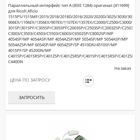
Параллельный интерфейс тип A (IEEE 1284) оригинал [411699]
для Ricoh Aficio
1515PS/1515MF/2015/2018/2018D/2016/2020/2020D/3025/3030/3035/3
906EX/1106EX/1356EX/907EX/1107EX/1357EX/C2000/C2500/C3000/C
301SP/301SPF/C305SP/C305SPFC2003SP/C2503SP/C2003ZSP/C2503ZS
C3003/C3503/C4503/C5503/C6003/C6502SP/C8002SP/MP
4054SP/MP 4054ASP/MP 4054AZSP/MP 5054SP/MP 5054ASP/MP
5054AZSP/MP 6054SP/MP 6054ZSP/SP 4510DN/4510SF/MP
401SPF/SP 4520DN/MP
C401SP/C401SRSP/C401ZSP/C401ZSRSP/C401SP/C401SRSP/C401ZSP/C
C440DN
На заказ
ЦЕНА ПО ЗАПРОСУ
ЗАПРОСИТЬ