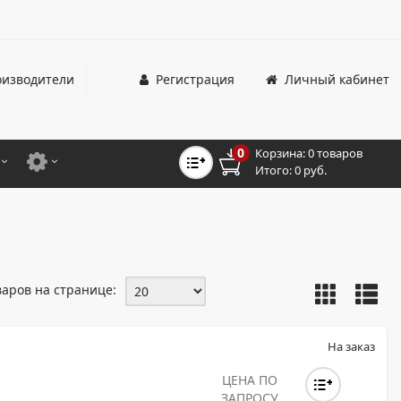
изводители
Регистрация
Личный кабинет
0
Корзина:
0 товаров
Итого:
0 руб.
ЦВЕТНЫЕ
ДЛЯ ОФИСНЫХ ПРИНТЕРОВ И МФУ
ЦВЕТНЫЕ
ДЛЯ ПРОМЫШЛЕННОЙ ПЕЧАТИ
МОНОХРОМНЫЕ
ДЛЯ ШИРОКОФОРМАТНЫХ СИСТЕМ
варов на странице:
МОНОХРОМНЫЕ
НТЕРЫ ДЛЯ ОФИСА
На заказ
ТНЫЕ ПРИНТЕРЫ
ЦЕНА ПО
ЗАПРОСУ