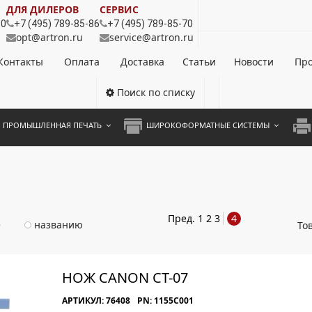
ДЛЯ ДИЛЕРОВ
СЕРВИС
80
+7 (495) 789-85-86
+7 (495) 789-85-70
opt@artron.ru
service@artron.ru
Контакты
Оплата
Доставка
Статьи
Новости
Про
Поиск по списку
ПРОМЫШЛЕННАЯ ПЕЧАТЬ
ШИРОКОФОРМАТНЫЕ СИСТЕМЫ
НОЦВЕТНЫЕ СИСТЕМЫ
ШИРОКОФОРМАТНЫЕ ПРИНТЕРЫ
А3 
ОХРОМНЫЕ СИСТЕМЫ
ИНЖЕНЕРНЫЕ СИСТЕМЫ
А4 
ЛИКАТОРЫ
А3 
Пред.
1
2
3
4
е
названию
То
А4 
ПРИ
НОЖ CANON CT-07
ЦВЕ
АРТИКУЛ: 76408
PN: 1155C001