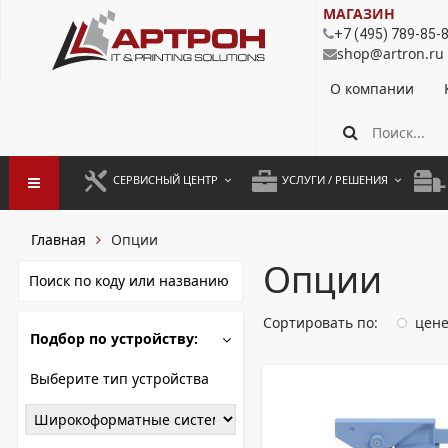
МАГАЗИН
+7 (495) 789-85-
shop@artron.ru
О компании
СЕРВИСНЫЙ ЦЕНТР
УСЛУГИ / РЕШЕНИЯ
ЗАПУСК ОБОРУДОВАНИЯ
АУТСОРСИНГ ПЕЧАТИ
ПОЛ
Главная
Опции
ГАРАНТИЙНЫЙ РЕМОНТ
ПОКОПИЙНАЯ ПЕЧАТЬ
МОН
Опции
ДОГОВОРНОЕ ОБСЛУЖИВАНИЕ
КОНТРОЛЬ ПЕЧАТИ
ДУП
Сортировать по:
цен
Подбор по устройству:
РЕГЛАМЕНТНЫЕ РАБОТЫ
ЛИЗИНГ
ПРОФИЛАКТИКА И ТО
АРЕНДА ОБОРУДОВАНИЯ
Выберите тип устройства
РАЗОВЫЕ РЕМОНТЫ