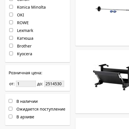
Konica Minolta
OKI
ROWE
Lexmark
Катюша
Brother
Kyocera
Розничная цена:
от:
до:
В наличии
Ожидается поступление
В архиве