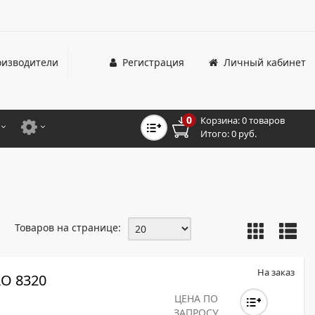
изводители
Регистрация
Личный кабинет
0
Корзина:
0 товаров
Итого:
0 руб.
ЦВЕТНЫЕ
ДЛЯ ОФИСНЫХ ПРИНТЕРОВ И МФУ
ЦВЕТНЫЕ
ДЛЯ ПРОМЫШЛЕННОЙ ПЕЧАТИ
МОНОХРОМНЫЕ
ДЛЯ ШИРОКОФОРМАТНЫХ СИСТЕМ
Товаров на странице:
МОНОХРОМНЫЕ
НТЕРЫ ДЛЯ ОФИСА
На заказ
O 8320
ТНЫЕ ПРИНТЕРЫ
ЦЕНА ПО
ЗАПРОСУ