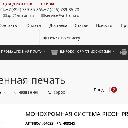
ДЛЯ ДИЛЕРОВ
СЕРВИС
80
+7 (495) 789-85-86
+7 (495) 789-85-70
opt@artron.ru
service@artron.ru
Контакты
Оплата
Доставка
Статьи
Новости
Про
Поиск по списку
ПРОМЫШЛЕННАЯ ПЕЧАТЬ
ШИРОКОФОРМАТНЫЕ СИСТЕМЫ
НОЦВЕТНЫЕ СИСТЕМЫ
ШИРОКОФОРМАТНЫЕ ПРИНТЕРЫ
А3 
ОХРОМНЫЕ СИСТЕМЫ
ИНЖЕНЕРНЫЕ СИСТЕМЫ
А4 
нная печать
ЛИКАТОРЫ
А3 
Пред.
1
2
е
названию
сброс
А4 
ПРИ
МОНОХРОМНАЯ СИСТЕМА RICOH PR
ЦВЕ
АРТИКУЛ: 84622
PN: 409245