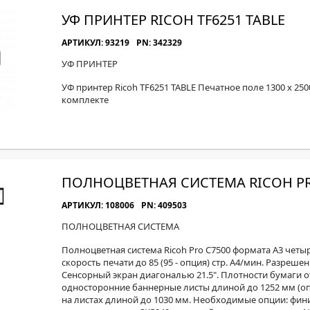
УФ ПРИНТЕР RICOH TF6251 TABLE
АРТИКУЛ: 93219
PN: 342329
УФ ПРИНТЕР
УФ принтер Ricoh TF6251 TABLE Печатное поле 1300 x 250
комплекте
ПОЛНОЦВЕТНАЯ СИСТЕМА RICOH PR
АРТИКУЛ: 108006
PN: 409503
ПОЛНОЦВЕТНАЯ СИСТЕМА
Полноцветная система Ricoh Pro C7500 формата A3 четырё
скорость печати до 85 (95 - опция) стр. А4/мин. Разреше
Сенсорный экран диагональю 21.5". Плотности бумаги от 
односторонние баннерные листы длиной до 1252 мм (оп
на листах длиной до 1030 мм. Необходимые опции: фин