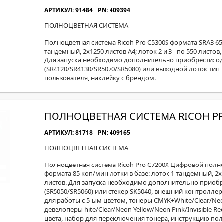
АРТИКУЛ: 91484
PN: 409394
ПОЛНОЦВЕТНАЯ СИСТЕМА
Полноцветная система Ricoh Pro C5300S формата SRA3 65 
тандемный, 2x1250 листов А4; лоток 2 и 3 - по 550 листов
Для запуска необходимо дополнительно приобрести: о
(SR4120/SR4130/SR5070/SR5080) или выходной лоток тип
пользователя, наклейку с брендом.
ПОЛНОЦВЕТНАЯ СИСТЕМА RICOH PR
АРТИКУЛ: 81718
PN: 409165
ПОЛНОЦВЕТНАЯ СИСТЕМА
Полноцветная система Ricoh Pro C7200X Цифровой пол
формата 85 коп/мин лотки в базе: лоток 1 тандемный, 2x1
листов. Для запуска необходимо дополнительно приоб
(SR5050/SR5060) или стекер SK5040, внешний контроллер 
для работы с 5-ым цветом, тонеры CMYK+White/Clear/Neon 
девелоперы hite/Clear/Neon Yellow/Neon Pink/Invisible R
цвета, набор для переключения тонера, инструкцию пол