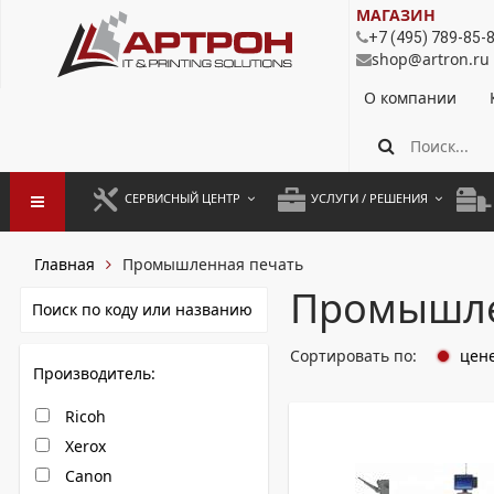
МАГАЗИН
+7 (495) 789-85-
shop@artron.ru
О компании
СЕРВИСНЫЙ ЦЕНТР
УСЛУГИ / РЕШЕНИЯ
ЗАПУСК ОБОРУДОВАНИЯ
АУТСОРСИНГ ПЕЧАТИ
ПОЛ
Главная
Промышленная печать
ГАРАНТИЙНЫЙ РЕМОНТ
ПОКОПИЙНАЯ ПЕЧАТЬ
МОН
Промышле
ДОГОВОРНОЕ ОБСЛУЖИВАНИЕ
КОНТРОЛЬ ПЕЧАТИ
ДУП
Сортировать по:
цен
Производитель:
РЕГЛАМЕНТНЫЕ РАБОТЫ
ЛИЗИНГ
Ricoh
ПРОФИЛАКТИКА И ТО
АРЕНДА ОБОРУДОВАНИЯ
Xerox
РАЗОВЫЕ РЕМОНТЫ
Canon