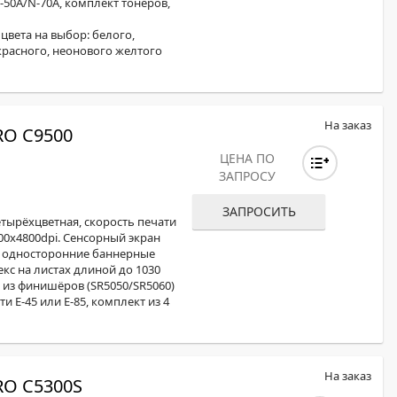
-50A/N-70A, комплект тонеров,
цвета на выбор: белого,
 красного, неонового желтого
На заказ
O C9500
ЦЕНА ПО
ЗАПРОСУ
ЗАПРОСИТЬ
етырёхцветная, скорость печати
400x4800dpi. Сенсорный экран
в., односторонние баннерные
кс на листах длиной до 1030
из финишёров (SR5050/SR5060)
 E-45 или E-85, комплект из 4
На заказ
O C5300S