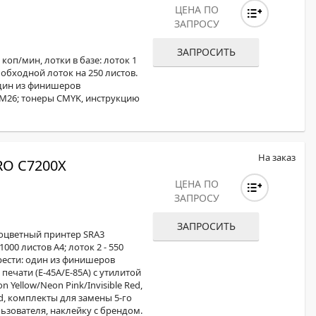
ЦЕНА ПО
ЗАПРОСУ
ЗАПРОСИТЬ
коп/мин, лотки в базе: лоток 1
, обходной лоток на 250 листов.
дин из финишеров
 M26; тонеры CMYK, инструкцию
На заказ
O C7200X
ЦЕНА ПО
ЗАПРОСУ
ЗАПРОСИТЬ
ноцветный принтер SRA3
000 листов А4; лоток 2 - 550
рести: один из финишеров
печати (E-45А/E-85А) с утилитой
Yellow/Neon Pink/Invisible Red,
ed, комплекты для замены 5-го
ьзователя, наклейку с брендом.