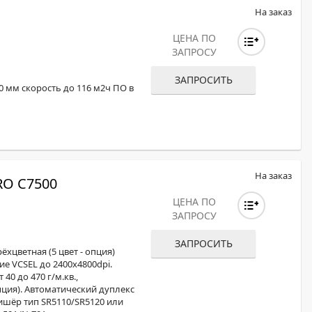
На заказ
ЦЕНА ПО
ЗАПРОСУ
ЗАПРОСИТЬ
0 мм скорость до 116 м2ч ПО в
На заказ
O C7500
ЦЕНА ПО
ЗАПРОСУ
ЗАПРОСИТЬ
хцветная (5 цвет - опция)
ние VCSEL до 2400x4800dpi.
40 до 470 г/м.кв.,
ция). Автоматический дуплекс
ишёр тип SR5110/SR5120 или