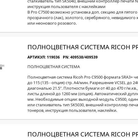
сталкиватель тип SK5040, внешний контроллер печати N
инструкция пользователя с наклейками
В Pro C7500 возможно установка доп. секцию для пятого 
прозрачного (лак), золотого, серебряного, невидимого
или неонового розового.
ПОЛНОЦВЕТНАЯ СИСТЕМА RICOH PR
АРТИКУЛ: 119036
PN: 409538/409539
ПОЛНОЦВЕТНАЯ СИСТЕМА
Полноцветная система Ricoh Pro C9500 формата SRA3+ ч
до 115 (135 - опция) стр. А4/мин. Разрешение VCSEL до 2
диагональю 21.5". Плотности бумаги от 40 до 470 г/м.к
листы длиной до 1260 мм (опция). Автоматический дупле
мм. Необходимые опции: выходной модуль C9500, один 
или сталкиватель тип SK5030, внешний контроллер печати
тонеров, инструкция пользователя, наклейки.
ПОЛНОЦВЕТНАЯ СИСТЕМА RICOH PR