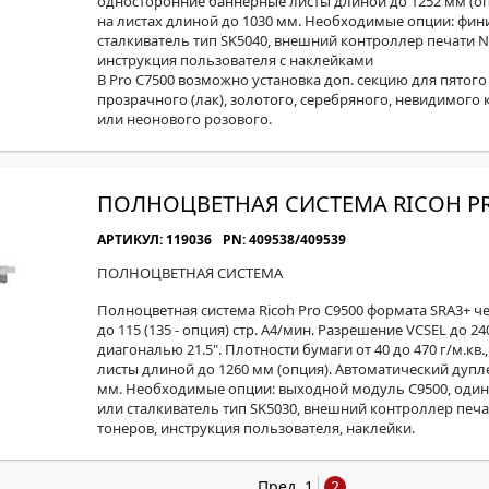
односторонние баннерные листы длиной до 1252 мм (оп
на листах длиной до 1030 мм. Необходимые опции: фин
сталкиватель тип SK5040, внешний контроллер печати N
инструкция пользователя с наклейками
В Pro C7500 возможно установка доп. секцию для пятого 
прозрачного (лак), золотого, серебряного, невидимого
или неонового розового.
ПОЛНОЦВЕТНАЯ СИСТЕМА RICOH PR
АРТИКУЛ: 119036
PN: 409538/409539
ПОЛНОЦВЕТНАЯ СИСТЕМА
Полноцветная система Ricoh Pro C9500 формата SRA3+ ч
до 115 (135 - опция) стр. А4/мин. Разрешение VCSEL до 2
диагональю 21.5". Плотности бумаги от 40 до 470 г/м.к
листы длиной до 1260 мм (опция). Автоматический дупле
мм. Необходимые опции: выходной модуль C9500, один 
или сталкиватель тип SK5030, внешний контроллер печати
тонеров, инструкция пользователя, наклейки.
Пред.
1
2