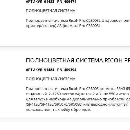
АРТИКУЛ: 91483
PN: 409474
ПОЛНОЦВЕТНАЯ СИСТЕМА
Полноцветная система Ricoh Pro C5300SL Цифровое пол
принтер/сканер) А3 формата Pro C5300SL
ПОЛНОЦВЕТНАЯ СИСТЕМА RICOH PR
АРТИКУЛ: 91484
PN: 409394
ПОЛНОЦВЕТНАЯ СИСТЕМА
Полноцветная система Ricoh Pro C5300S формата SRA3 65 
тандемный, 2x1250 листов А4; лоток 2 и 3 - по 550 листов
Для запуска необходимо дополнительно приобрести: о
(SR4120/SR4130/SR5070/SR5080) или выходной лоток тип
пользователя, наклейку с брендом.