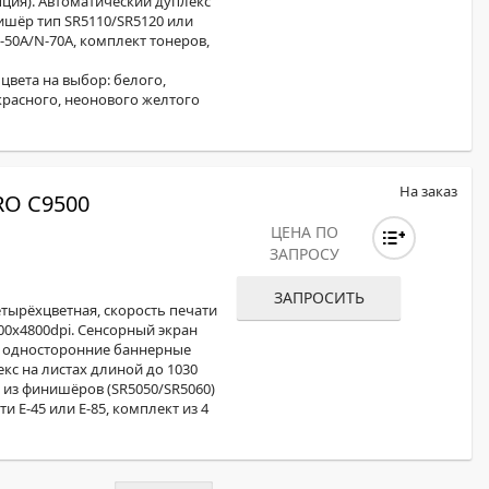
ция). Автоматический дуплекс
ишёр тип SR5110/SR5120 или
-50A/N-70A, комплект тонеров,
цвета на выбор: белого,
 красного, неонового желтого
На заказ
O C9500
ЦЕНА ПО
ЗАПРОСУ
ЗАПРОСИТЬ
етырёхцветная, скорость печати
400x4800dpi. Сенсорный экран
в., односторонние баннерные
кс на листах длиной до 1030
из финишёров (SR5050/SR5060)
 E-45 или E-85, комплект из 4