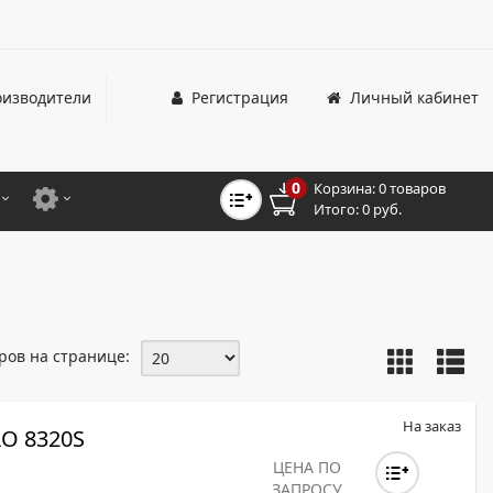
изводители
Регистрация
Личный кабинет
0
Корзина:
0 товаров
Итого:
0 руб.
ЦВЕТНЫЕ
ДЛЯ ОФИСНЫХ ПРИНТЕРОВ И МФУ
ЦВЕТНЫЕ
ДЛЯ ПРОМЫШЛЕННОЙ ПЕЧАТИ
МОНОХРОМНЫЕ
ДЛЯ ШИРОКОФОРМАТНЫХ СИСТЕМ
ров на странице:
МОНОХРОМНЫЕ
НТЕРЫ ДЛЯ ОФИСА
На заказ
O 8320S
ТНЫЕ ПРИНТЕРЫ
ЦЕНА ПО
ЗАПРОСУ