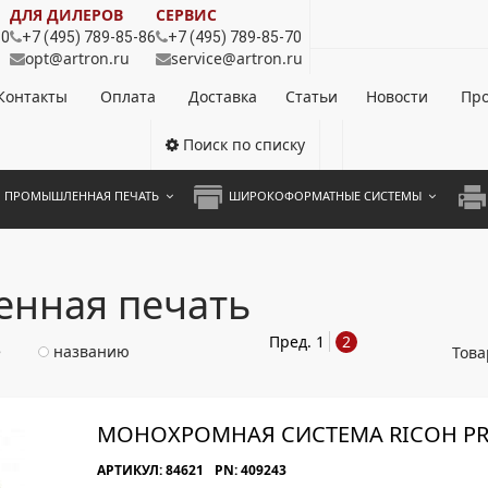
ДЛЯ ДИЛЕРОВ
СЕРВИС
80
+7 (495) 789-85-86
+7 (495) 789-85-70
opt@artron.ru
service@artron.ru
Контакты
Оплата
Доставка
Статьи
Новости
Про
Поиск по списку
ПРОМЫШЛЕННАЯ ПЕЧАТЬ
ШИРОКОФОРМАТНЫЕ СИСТЕМЫ
НОЦВЕТНЫЕ СИСТЕМЫ
ШИРОКОФОРМАТНЫЕ ПРИНТЕРЫ
А3 
ОХРОМНЫЕ СИСТЕМЫ
ИНЖЕНЕРНЫЕ СИСТЕМЫ
А4 
нная печать
ЛИКАТОРЫ
А3 
Пред.
1
2
е
названию
Това
А4 
ПРИ
МОНОХРОМНАЯ СИСТЕМА RICOH PR
ЦВЕ
АРТИКУЛ: 84621
PN: 409243