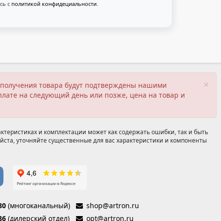
сь с
политикой конфидециальности
.
×
ия получения товара будут подтверждены нашими
плате на следующий день или позже, цена на товар и
ктеристиках и комплектации может как содержать ошибки, так и быть
йста, уточняйте существенные для вас характеристики и компоненты
80
(многоканальный)
shop@artron.ru
86
(дилерский отдел)
opt@artron.ru