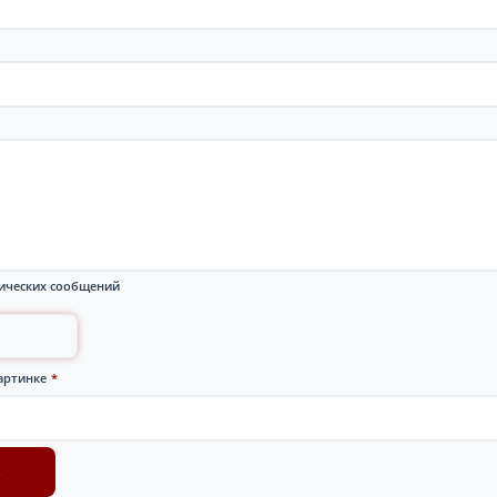
ических сообщений
артинке
*