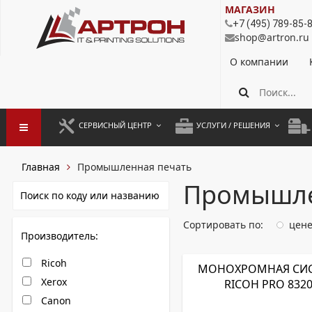
МАГАЗИН
+7 (495) 789-85-
shop@artron.ru
О компании
СЕРВИСНЫЙ ЦЕНТР
УСЛУГИ / РЕШЕНИЯ
ЗАПУСК ОБОРУДОВАНИЯ
АУТСОРСИНГ ПЕЧАТИ
ПОЛ
Главная
Промышленная печать
ГАРАНТИЙНЫЙ РЕМОНТ
ПОКОПИЙНАЯ ПЕЧАТЬ
МОН
Промышле
ДОГОВОРНОЕ ОБСЛУЖИВАНИЕ
КОНТРОЛЬ ПЕЧАТИ
ДУП
Сортировать по:
цен
Производитель:
РЕГЛАМЕНТНЫЕ РАБОТЫ
ЛИЗИНГ
Ricoh
ПРОФИЛАКТИКА И ТО
АРЕНДА ОБОРУДОВАНИЯ
МОНОХРОМНАЯ СИ
Xerox
RICOH PRO 832
РАЗОВЫЕ РЕМОНТЫ
Canon