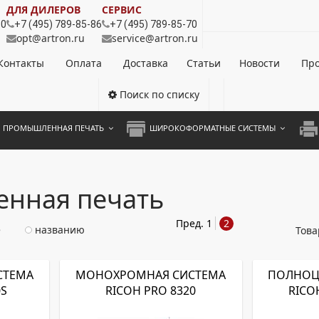
ДЛЯ ДИЛЕРОВ
СЕРВИС
80
+7 (495) 789-85-86
+7 (495) 789-85-70
opt@artron.ru
service@artron.ru
Контакты
Оплата
Доставка
Статьи
Новости
Про
Поиск по списку
ПРОМЫШЛЕННАЯ ПЕЧАТЬ
ШИРОКОФОРМАТНЫЕ СИСТЕМЫ
НОЦВЕТНЫЕ СИСТЕМЫ
ШИРОКОФОРМАТНЫЕ ПРИНТЕРЫ
А3 
ОХРОМНЫЕ СИСТЕМЫ
ИНЖЕНЕРНЫЕ СИСТЕМЫ
А4 
нная печать
ЛИКАТОРЫ
А3 
Пред.
1
2
е
названию
Това
А4 
ПРИ
СТЕМА
МОНОХРОМНАЯ СИСТЕМА
ПОЛНОЦ
0S
RICOH PRO 8320
RICO
ЦВЕ