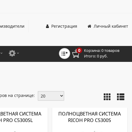
изводители
Регистрация
Личный кабинет
0
Корзина:
0 товаров
Итого:
0 руб.
ЦВЕТНЫЕ
ДЛЯ ОФИСНЫХ ПРИНТЕРОВ И МФУ
ЦВЕТНЫЕ
ДЛЯ ПРОМЫШЛЕННОЙ ПЕЧАТИ
МОНОХРОМНЫЕ
ДЛЯ ШИРОКОФОРМАТНЫХ СИСТЕМ
ров на странице:
МОНОХРОМНЫЕ
НТЕРЫ ДЛЯ ОФИСА
ВЕТНАЯ СИСТЕМА
ПОЛНОЦВЕТНАЯ СИСТЕМА
H PRO C5300SL
RICOH PRO C5300S
ТНЫЕ ПРИНТЕРЫ