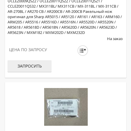
UCLEZ0009QSZ2 / UCLEZ0011QSZZ / UCLEZ0011QSZ1 /
CCLEZ0011QS32 / MX311BL/ MX311CB / MX-311BL / MX-311CB /
AR-270BL / AR270 CB / AR200CB / AR-200CB Ракельный нож
оригинал для Sharp AR5015 / AR5120 / AR161 / AR163 / ARM160 /
ARM205 / AR5516 / AR5516D / AR5516N / AR5520D / AR5520N /
AR5618 / AR5618D / AR5618N / AR5620D / AR5620N / AR5623D /
AR5623N / MXM182 / MXM202D / MXM232D
На заказ
ЦЕНА ПО ЗАПРОСУ
ЗАПРОСИТЬ