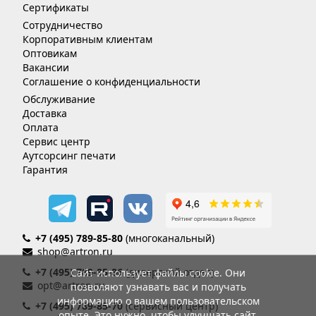
Сертификаты
Сотрудничество
Корпоративным клиентам
Оптовикам
Вакансии
Соглашение о конфиденциальности
Обслуживание
Доставка
Оплата
Сервис центр
Аутсорсинг печати
Гарантия
+7 (495) 789-85-80
(многоканальный)
shop@artron.ru
+7 (495) 789-85-86
(дилерский отдел)
Сайт использует файлы cookie. Они
opt@artron.ru
позволяют узнавать вас и получать
информацию о вашем пользовательском
+7 (495) 789-85-70
(сервисный центр)
опыте. Это нужно, чтобы улучшать сайт.