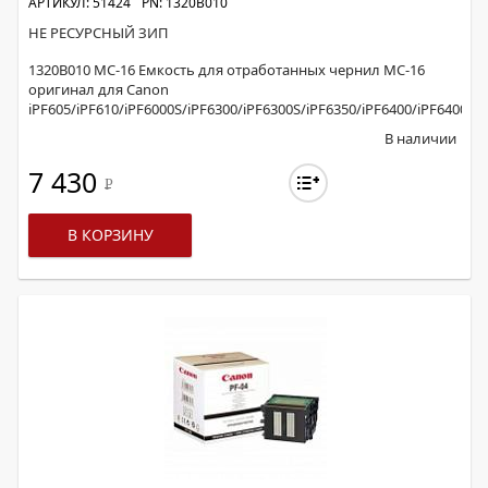
АРТИКУЛ: 51424
PN: 1320B010
НЕ РЕСУРСНЫЙ ЗИП
1320B010 MC-16 Емкость для отработанных чернил MC-16
оригинал для Canon
iPF605/iPF610/iPF6000S/iPF6300/iPF6300S/iPF6350/iPF6400/iPF6400S/i
В наличии
7 430
Р
В КОРЗИНУ