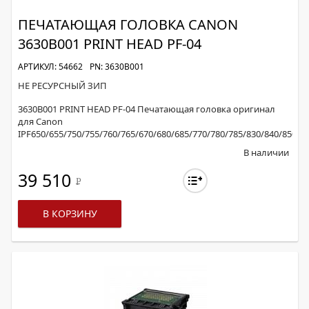
ПЕЧАТАЮЩАЯ ГОЛОВКА CANON
3630B001 PRINT HEAD PF-04
АРТИКУЛ: 54662
PN: 3630B001
НЕ РЕСУРСНЫЙ ЗИП
3630B001 PRINT HEAD PF-04 Печатающая головка оригинал
для Canon
IPF650/655/750/755/760/765/670/680/685/770/780/785/830/840/850
В наличии
39 510
Р
В КОРЗИНУ