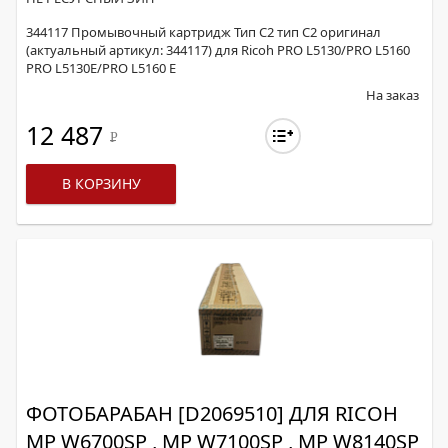
344117 Промывочный картридж Тип C2 тип C2 оригинал
(актуальный артикул: 344117) для Ricoh PRO L5130/PRO L5160
PRO L5130E/PRO L5160 E
На заказ
12 487
Р
В КОРЗИНУ
ФОТОБАРАБАН [D2069510] ДЛЯ RICOH
MP W6700SP , MP W7100SP , MP W8140SP