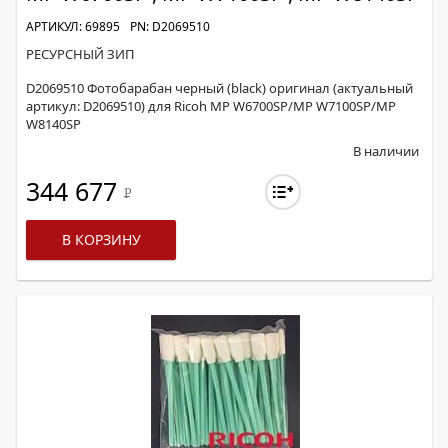
АРТИКУЛ: 69895
PN: D2069510
РЕСУРСНЫЙ ЗИП
D2069510 Фотобарабан черный (black) оригинал (актуальный
артикул: D2069510) для Ricoh MP W6700SP/MP W7100SP/MP
W8140SP
В наличии
344 677
Р
В КОРЗИНУ