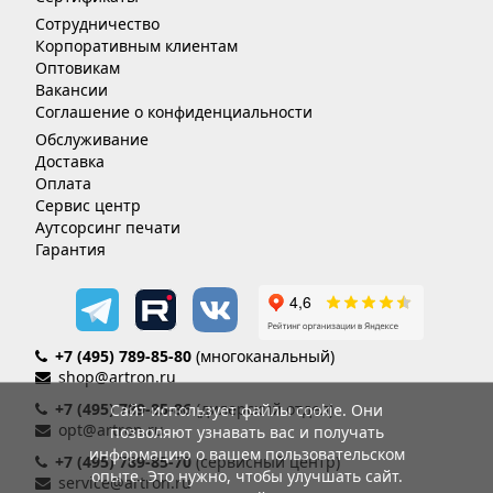
Сотрудничество
Корпоративным клиентам
Оптовикам
Вакансии
Соглашение о конфиденциальности
Обслуживание
Доставка
Оплата
Сервис центр
Аутсорсинг печати
Гарантия
+7 (495) 789-85-80
(многоканальный)
shop@artron.ru
+7 (495) 789-85-86
(дилерский отдел)
Сайт использует файлы cookie. Они
opt@artron.ru
позволяют узнавать вас и получать
информацию о вашем пользовательском
+7 (495) 789-85-70
(сервисный центр)
опыте. Это нужно, чтобы улучшать сайт.
service@artron.ru