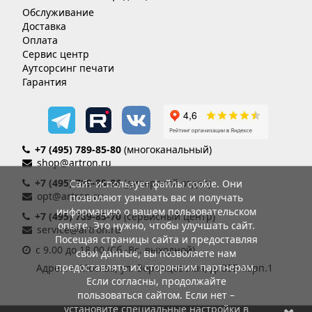
Обслуживание
Доставка
Оплата
Сервис центр
Аутсорсинг печати
Гарантия
+7 (495) 789-85-80
(многоканальный)
shop@artron.ru
+7 (495) 789-85-86
(дилерский отдел)
Сайт использует файлы cookie. Они
opt@artron.ru
позволяют узнавать вас и получать
информацию о вашем пользовательском
+7 (495) 789-85-70
(сервисный центр)
опыте. Это нужно, чтобы улучшать сайт.
service@artron.ru
Посещая страницы сайта и предоставляя
с 9.00 до 18.00 (Сб.-Вс. выходной)
свои данные, вы позволяете нам
предоставлять их сторонним партнерам.
Адрес: г. Москва, ул. Воронцовская, д. 35Б корп.1
Если согласны, продолжайте
пользоваться сайтом. Если нет –
установите специальные настройки в