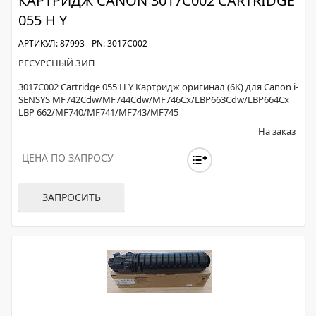
КАРТРИДЖ CANON 3017C002 CARTRIDGE
055 H Y
АРТИКУЛ: 87993
PN: 3017C002
РЕСУРСНЫЙ ЗИП
3017C002 Cartridge 055 H Y Картридж оригинал (6K) для Canon i-
SENSYS MF742Cdw/MF744Cdw/MF746Cx/LBP663Cdw/LBP664Cx
LBP 662/MF740/MF741/MF743/MF745
На заказ
ЦЕНА ПО ЗАПРОСУ
ЗАПРОСИТЬ