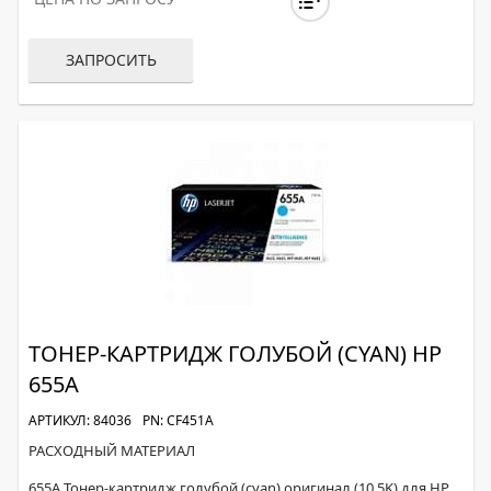
ЗАПРОСИТЬ
ТОНЕР-КАРТРИДЖ ГОЛУБОЙ (CYAN) HP
655A
АРТИКУЛ: 84036
PN: CF451A
РАСХОДНЫЙ МАТЕРИАЛ
655A Тонер-картридж голубой (cyan) оригинал (10.5K) для HP