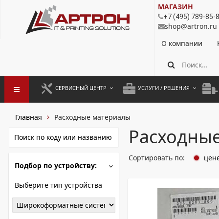
МАГАЗИН
+7 (495) 789-85-
shop@artron.ru
О компании
СЕРВИСНЫЙ ЦЕНТР
УСЛУГИ / РЕШЕНИЯ
ЗАПУСК ОБОРУДОВАНИЯ
АУТСОРСИНГ ПЕЧАТИ
ПОЛ
Главная
Расходные материалы
ГАРАНТИЙНЫЙ РЕМОНТ
ПОКОПИЙНАЯ ПЕЧАТЬ
МОН
Расходны
ДОГОВОРНОЕ ОБСЛУЖИВАНИЕ
КОНТРОЛЬ ПЕЧАТИ
ДУП
Сортировать по:
цен
Подбор по устройству:
РЕГЛАМЕНТНЫЕ РАБОТЫ
ЛИЗИНГ
ПРОФИЛАКТИКА И ТО
АРЕНДА ОБОРУДОВАНИЯ
Выберите тип устройства
РАЗОВЫЕ РЕМОНТЫ