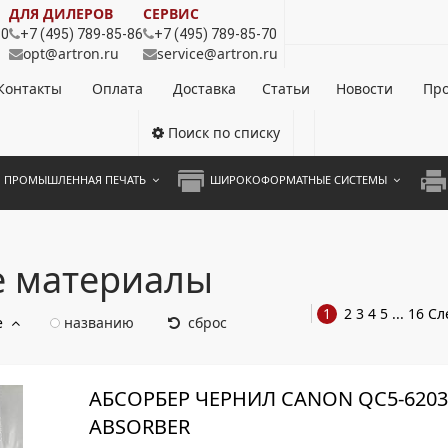
ДЛЯ ДИЛЕРОВ
СЕРВИС
80
+7 (495) 789-85-86
+7 (495) 789-85-70
opt@artron.ru
service@artron.ru
Контакты
Оплата
Доставка
Статьи
Новости
Про
Поиск по списку
ПРОМЫШЛЕННАЯ ПЕЧАТЬ
ШИРОКОФОРМАТНЫЕ СИСТЕМЫ
НОЦВЕТНЫЕ СИСТЕМЫ
ШИРОКОФОРМАТНЫЕ ПРИНТЕРЫ
А3 
ОХРОМНЫЕ СИСТЕМЫ
ИНЖЕНЕРНЫЕ СИСТЕМЫ
А4 
е материалы
ЛИКАТОРЫ
А3 
1
2
3
4
5
...
16
Сл
е
названию
сброс
А4 
ПРИ
АБСОРБЕР ЧЕРНИЛ CANON QC5-6203-
ЦВЕ
ABSORBER