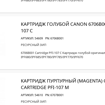
IPF680/IPF685/IPF780/IPF785/IPF770/IPF670
КАРТРИДЖ ГОЛУБОЙ CANON 6706B001
107 C
АРТИКУЛ: 54609
PN: 6706B001
РЕСУРСНЫЙ ЗИП
6706B001 Cartridge PFI-107 C Картридж голубой оригинал
IPF680/IPF685/IPF780/IPF785/IPF770/IPF670
КАРТРИДЖ ПУРПУРНЫЙ (MAGENTA) 
CARTRIDGE PFI-107 M
АРТИКУЛ: 54610
PN: 6707B001
РЕСУРСНЫЙ ЗИП