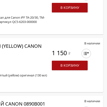
ОХРОМНЫЕ ПРИНТЕРЫ
В КОРЗИНУ
 для Canon iPF TA-20/30, TM-
 артикул QC5-6203-000000
В наличии
Й (YELLOW) CANON
1 150
Р
В КОРЗИНУ
лтый (yellow) оригинал (130 мл)
В наличии
ЫЙ CANON 0890B001