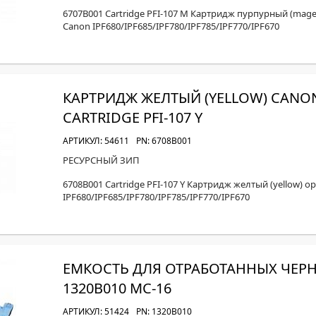
6707B001 Cartridge PFI-107 M Картридж пурпурный (mage
Canon IPF680/IPF685/IPF780/IPF785/IPF770/IPF670
КАРТРИДЖ ЖЕЛТЫЙ (YELLOW) CANON
CARTRIDGE PFI-107 Y
АРТИКУЛ: 54611
PN: 6708B001
РЕСУРСНЫЙ ЗИП
6708B001 Cartridge PFI-107 Y Картридж желтый (yellow) о
IPF680/IPF685/IPF780/IPF785/IPF770/IPF670
ЕМКОСТЬ ДЛЯ ОТРАБОТАННЫХ ЧЕРН
1320B010 MC-16
АРТИКУЛ: 51424
PN: 1320B010