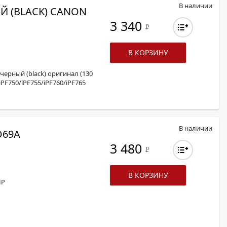
В наличии
Й (BLACK) CANON
3 340
Р
В КОРЗИНУ
 черный (black) оригинал (130
iPF750/iPF755/iPF760/iPF765
В наличии
D69A
3 480
Р
В КОРЗИНУ
HP