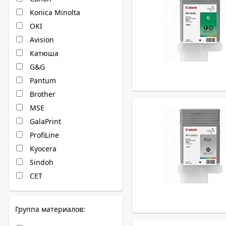
Konica Minolta
OKI
Avision
Катюша
G&G
Pantum
Brother
MSE
GalaPrint
ProfiLine
Kyocera
Sindoh
CET
Группа материалов: