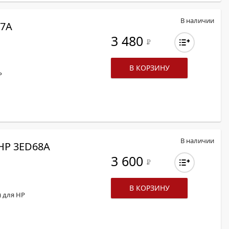
В наличии
67A
3 480
Р
В КОРЗИНУ
P
В наличии
HP 3ED68A
3 600
Р
В КОРЗИНУ
) для HP