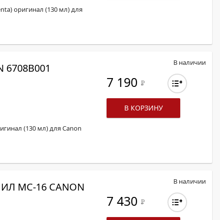
nta) оригинал (130 мл) для
В наличии
 6708B001
7 190
Р
В КОРЗИНУ
ригинал (130 мл) для Canon
В наличии
ИЛ MC-16 CANON
7 430
Р