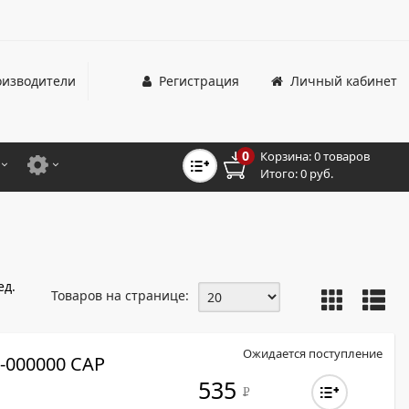
изводители
Регистрация
Личный кабинет
0
Корзина:
0 товаров
Итого:
0 руб.
ЦВЕТНЫЕ
ДЛЯ ОФИСНЫХ ПРИНТЕРОВ И МФУ
ЦВЕТНЫЕ
ДЛЯ ПРОМЫШЛЕННОЙ ПЕЧАТИ
МОНОХРОМНЫЕ
ДЛЯ ШИРОКОФОРМАТНЫХ СИСТЕМ
ед.
Товаров на странице:
МОНОХРОМНЫЕ
НТЕРЫ ДЛЯ ОФИСА
Ожидается поступление
000000 CAP
ТНЫЕ ПРИНТЕРЫ
535
Р