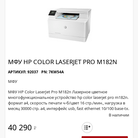
МФУ HP COLOR LASERJET PRO M182N
АРТИКУЛ: 92037
PN: 7KW54A
МФУ
МФУ HP Color LaserJet Pro M182n Лазерное цветное
многофункциональное устройство hp color laserjet pro m182n.
формат a4, скорость печати ч-б/цвет 16 стр./мин., нагрузка в
месяц 30000 стр. a4, интерфейс usb, fast ethernet 10/100 base-tx.
В наличии
40 290
Р