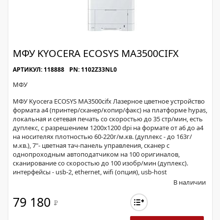
МФУ KYOCERA ECOSYS MA3500CIFX
АРТИКУЛ: 118888
PN: 1102Z33NL0
МФУ
МФУ Kyocera ECOSYS MA3500cifx Лазерное цветное устройство
формата а4 (принтер/сканер/копир/факс) на платформе hypas,
локальная и сетевая печать со скоростью до 35 стр/мин, есть
дуплекс, с разрешением 1200х1200 dpi на формате от а6 до а4
на носителях плотностью 60-220г/м.кв. (дуплекс - до 163г/
м.кв.), 7"- цветная тач-панель управления, сканер с
однопроходным автоподатчиком на 100 оригиналов,
сканирование со скоростью до 100 изобр/мин (дуплекс).
интерфейсы - usb-2, ethernet, wifi (опция), usb-host
В наличии
79 180
Р