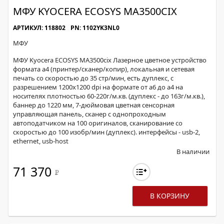
МФУ KYOCERA ECOSYS MA3500CIX
АРТИКУЛ: 118802
PN: 1102YK3NL0
МФУ
МФУ Kyocera ECOSYS MA3500cix Лазерное цветное устройство
формата а4 (принтер/сканер/копир), локальная и сетевая
печать со скоростью до 35 стр/мин, есть дуплекс, с
разрешением 1200х1200 dpi на формате от а6 до а4 на
носителях плотностью 60-220г/м.кв. (дуплекс - до 163г/м.кв.),
баннер до 1220 мм, 7-дюймовая цветная сенсорная
управляющая панель, сканер с однопроходным
автоподатчиком на 100 оригиналов, сканирование со
скоростью до 100 изобр/мин (дуплекс). интерфейсы - usb-2,
ethernet, usb-host
В наличии
71 370
Р
В КОРЗИНУ