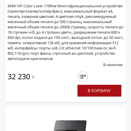
МФУ HP Color Laser 179fnw Многофункциональное устройство
(принтер/сканер/копир/факс), максимальный формат a4,
печать лазерная цветная, 4-цветная cmyk, рекомендуемый
месячный объем печати до 500 страниц, максимальный
месячный объем печати до 20000 страниц, скорость печати до
18 стр/мин ч/б, до 4 стр/мин цветн., разрешение печати 600 x
600 dpi, лотки подачи до 150 лист., выходной лоток: до 50 лист.,
память: оперативная 128 мб, для хранения информации 512
мб, интерфейсы: порты usb 2.0; ethernet 10/100 base-tx; wi-fi
802.11b/g/n; порт факса, строчный жк-дисплей, устройство
автоподачи оригиналов
В наличии
32 230
Р
В КОРЗИНУ