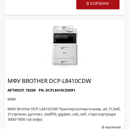
В КОРЗИНУ
МФУ BROTHER DCP-L8410CDW
АРТИКУЛ: 78209
PN: DCPL8410CDWR1
МФУ
МФУ Brother DCP-L8410CDW Принтер/копир/сканер, a4, 512мб,
31стр/мин, дуплекс, dadf50, gigalan, usb, wifi, старт.картридж
3000/1800 стр (мфу)
В наличии