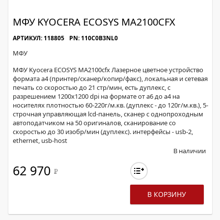
МФУ KYOCERA ECOSYS MA2100CFX
АРТИКУЛ: 118805
PN: 110C0B3NL0
МФУ
МФУ Kyocera ECOSYS MA2100cfx Лазерное цветное устройство
формата а4 (принтер/сканер/копир/факс), локальная и сетевая
печать со скоростью до 21 стр/мин, есть дуплекс, с
разрешением 1200х1200 dpi на формате от а6 до а4 на
носителях плотностью 60-220г/м.кв. (дуплекс - до 120г/м.кв.), 5-
строчная управляющая lcd-панель, сканер с однопроходным
автоподатчиком на 50 оригиналов, сканирование со
скоростью до 30 изобр/мин (дуплекс). интерфейсы - usb-2,
ethernet, usb-host
В наличии
62 970
Р
В КОРЗИНУ