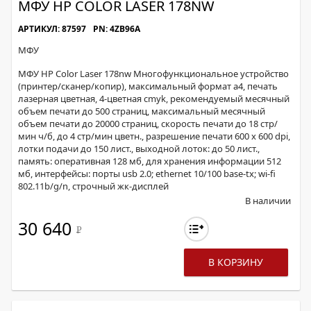
МФУ HP COLOR LASER 178NW
АРТИКУЛ: 87597
PN: 4ZB96A
МФУ
МФУ HP Color Laser 178nw Многофункциональное устройство
(принтер/сканер/копир), максимальный формат a4, печать
лазерная цветная, 4-цветная cmyk, рекомендуемый месячный
объем печати до 500 страниц, максимальный месячный
объем печати до 20000 страниц, скорость печати до 18 стр/
мин ч/б, до 4 стр/мин цветн., разрешение печати 600 x 600 dpi,
лотки подачи до 150 лист., выходной лоток: до 50 лист.,
память: оперативная 128 мб, для хранения информации 512
мб, интерфейсы: порты usb 2.0; ethernet 10/100 base-tx; wi-fi
802.11b/g/n, строчный жк-дисплей
В наличии
30 640
Р
В КОРЗИНУ