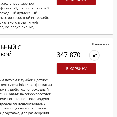
астольное лазерное
 формат а3, скорость печати 35
опроходный дуплексный
t, высокоскоростной интерфейс
ционального модуля wi-fi
одное подключение).
В наличии
ЛЬНЫЙ С
347 870
МБОЙ
Р
В КОРЗИНУ
ым лотком и тумбой Цветное
ox versalink c7130, формат а3,
точек на дюйм, однопроходный
/1000 base-t, высокоскоростной
и наличии опционального модуля
проводное подключение). в
стов (общая ёмкость лотков
а (подставка) для размещения