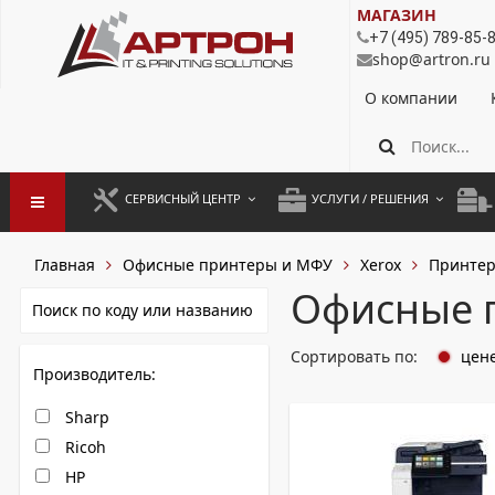
МАГАЗИН
+7 (495) 789-85-
shop@artron.ru
О компании
СЕРВИСНЫЙ ЦЕНТР
УСЛУГИ / РЕШЕНИЯ
ЗАПУСК ОБОРУДОВАНИЯ
АУТСОРСИНГ ПЕЧАТИ
ПОЛ
Главная
Офисные принтеры и МФУ
Xerox
Принтер
ГАРАНТИЙНЫЙ РЕМОНТ
ПОКОПИЙНАЯ ПЕЧАТЬ
МОН
Офисные 
ДОГОВОРНОЕ ОБСЛУЖИВАНИЕ
КОНТРОЛЬ ПЕЧАТИ
ДУП
Сортировать по:
цен
Производитель:
РЕГЛАМЕНТНЫЕ РАБОТЫ
ЛИЗИНГ
Sharp
ПРОФИЛАКТИКА И ТО
АРЕНДА ОБОРУДОВАНИЯ
Ricoh
РАЗОВЫЕ РЕМОНТЫ
HP