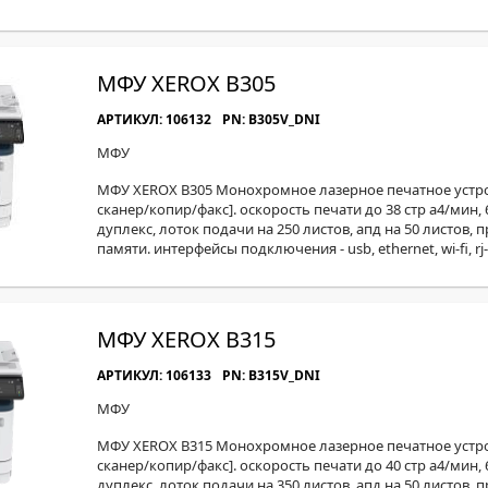
МФУ XEROX B305
АРТИКУЛ: 106132
PN: B305V_DNI
МФУ
МФУ XEROX B305 Монохромное лазерное печатное устро
сканер/копир/факс]. оскорость печати до 38 стр а4/мин, 
дуплекс, лоток подачи на 250 листов, апд на 50 листов, 
памяти. интерфейсы подключения - usb, ethernet, wi-fi, rj-
МФУ XEROX B315
АРТИКУЛ: 106133
PN: B315V_DNI
МФУ
МФУ XEROX B315 Монохромное лазерное печатное устро
сканер/копир/факс]. оскорость печати до 40 стр а4/мин, 
дуплекс, лоток подачи на 350 листов, апд на 50 листов, 