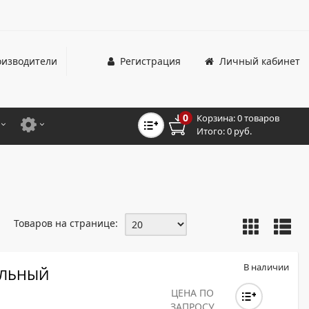
изводители
Регистрация
Личный кабинет
0
Корзина:
0 товаров
Итого:
0 руб.
ЦВЕТНЫЕ
ДЛЯ ОФИСНЫХ ПРИНТЕРОВ И МФУ
ЦВЕТНЫЕ
ДЛЯ ПРОМЫШЛЕННОЙ ПЕЧАТИ
МОНОХРОМНЫЕ
ДЛЯ ШИРОКОФОРМАТНЫХ СИСТЕМ
Товаров на странице:
МОНОХРОМНЫЕ
НТЕРЫ ДЛЯ ОФИСА
В наличии
ОЛЬНЫЙ
ТНЫЕ ПРИНТЕРЫ
ЦЕНА ПО
ЗАПРОСУ