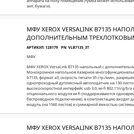
аппарата на полу помещения (тумба может использоват
зип, бумаги).
МФУ XEROX VERSALINK B7135 НАПО
ДОПОЛНИТЕЛЬНЫМ ТРЕХЛОТКОВЫ
АРТИКУЛ: 128179
PN: VLB7135_3T
МФУ
МФУ XEROX VersaLink B7135 напольный с дополнитель
Монохромное напольное лазерное многофункциональное
b7135, формат а3, скорость печати 35 стр./мин., разреше
однопроходный дуплексный автоподатчик на 130 листов, 
высокоскоростной интерфейс usb 3.0, wi-fi 802.11n/g/b/a и
опционального модуля wi-fi (поддерживаются одновре
беспроводное подключение). в комплектацию входит 
модуль (на 1560 листов) и суммарной ёмкостью системы 
МФУ XEROX VERSALINK B7135 НАПО