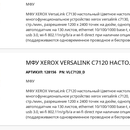
МОН
МФУ
МФУ XEROX VersaLink C7130 настольный Цветное настол
многофункциональное устройство xerox versalink c7130, 
стр./мин., разрешение 1200 x 2400 точек на дюйм, одн
автоподатчик на 130 листов, ethernet 10/100/1000 base-
usb 3.0, wi-fi 802.11n/g/b/a и wi-fi direct при наличии оп
(поддерживаются одновременное проводное и беспров
МФУ XEROX VERSALINK C7120 НАСТ
АРТИКУЛ: 128156
PN: VLC7120_D
МФУ
МФУ XEROX VersaLink C7120 настольный Цветное настол
многофункциональное устройство xerox versalink c7120, 
стр./мин., разрешение 1200 x 2400 точек на дюйм, одн
автоподатчик на 130 листов, ethernet 10/100/1000 base-
usb 3.0, wi-fi 802.11n/g/b/a и wi-fi direct при наличии оп
(поддерживаются одновременное проводное и беспров