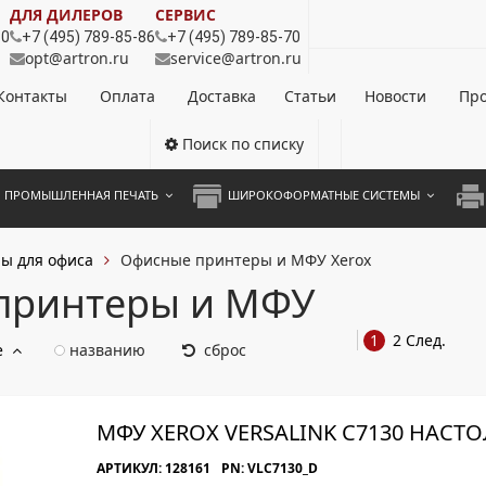
ДЛЯ ДИЛЕРОВ
СЕРВИС
80
+7 (495) 789-85-86
+7 (495) 789-85-70
opt@artron.ru
service@artron.ru
Контакты
Оплата
Доставка
Статьи
Новости
Про
Поиск по списку
ПРОМЫШЛЕННАЯ ПЕЧАТЬ
ШИРОКОФОРМАТНЫЕ СИСТЕМЫ
НОЦВЕТНЫЕ СИСТЕМЫ
ШИРОКОФОРМАТНЫЕ ПРИНТЕРЫ
А3 
ы для офиса
Офисные принтеры и МФУ Xerox
ОХРОМНЫЕ СИСТЕМЫ
ИНЖЕНЕРНЫЕ СИСТЕМЫ
А4 
принтеры и МФУ
ЛИКАТОРЫ
А3 
1
2
След.
е
названию
сброс
А4 
ПРИ
МФУ XEROX VERSALINK C7130 НАСТ
ЦВЕ
АРТИКУЛ: 128161
PN: VLC7130_D