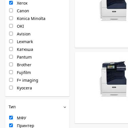
Xerox
Canon
Konica Minolta
OKI
Avision
Lexmark
Катюша
Pantum
Brother
Fujifilm
F+ imaging
Kyocera
Тип
МФУ
Принтер