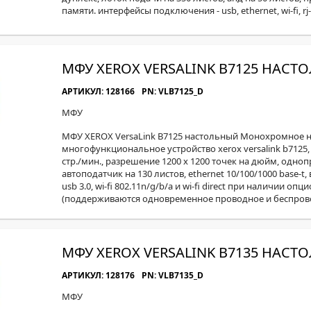
памяти. интерфейсы подключения - usb, ethernet, wi-fi, rj-
МФУ XEROX VERSALINK B7125 НАСТ
АРТИКУЛ: 128166
PN: VLB7125_D
МФУ
МФУ XEROX VersaLink B7125 настольный Монохромное н
многофункциональное устройство xerox versalink b7125,
стр./мин., разрешение 1200 x 1200 точек на дюйм, одн
автоподатчик на 130 листов, ethernet 10/100/1000 base-
usb 3.0, wi-fi 802.11n/g/b/a и wi-fi direct при наличии оп
(поддерживаются одновременное проводное и беспров
МФУ XEROX VERSALINK B7135 НАСТ
АРТИКУЛ: 128176
PN: VLB7135_D
МФУ