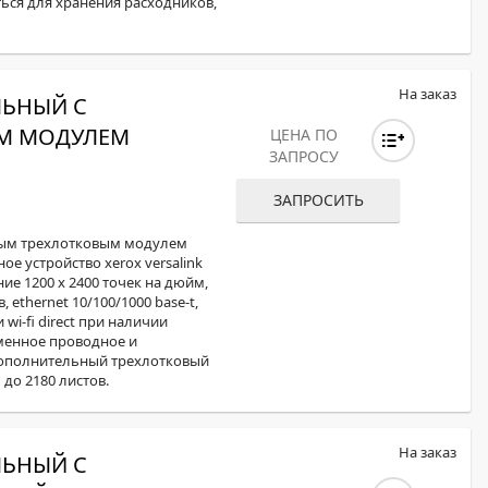
ься для хранения расходников,
На заказ
ЛЬНЫЙ С
М МОДУЛЕМ
ЦЕНА ПО
ЗАПРОСУ
ЗАПРОСИТЬ
ным трехлотковым модулем
 устройство xerox versalink
ние 1200 x 2400 точек на дюйм,
ethernet 10/100/1000 base-t,
 wi-fi direct при наличии
менное проводное и
дополнительный трехлотковый
до 2180 листов.
На заказ
ЛЬНЫЙ С