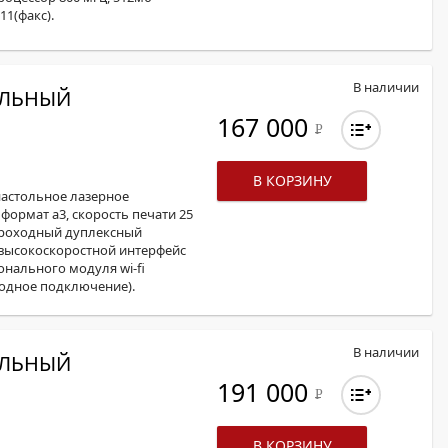
11(факс).
В наличии
ОЛЬНЫЙ
167 000
Р
В КОРЗИНУ
астольное лазерное
 формат а3, скорость печати 25
опроходный дуплексный
t, высокоскоростной интерфейс
ционального модуля wi-fi
одное подключение).
В наличии
ОЛЬНЫЙ
191 000
Р
В КОРЗИНУ