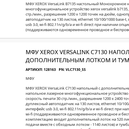
МФУ XEROX VersaLink B7135 настольный Монохромное н
многофункциональное устройство xerox versalink b7135,
стр./мин., разрешение 1200 x 1200 точек на дюйм, одн
автоподатчик на 130 листов, ethernet 10/100/1000 base-
usb 3.0, wi-fi 802.11n/g/b/a и wi-fi direct при наличии оп
(поддерживаются одновременное проводное и беспров
МФУ XEROX VERSALINK C7130 НАПО
ДОПОЛНИТЕЛЬНЫМ ЛОТКОМ И ТУ
АРТИКУЛ: 128163
PN: VLC7130_SS
МФУ
МФУ XEROX VersaLink C7130 напольный с дополнительн
напольное лазерное многофункциональное устройство xer
скорость печати 30 стр./мин., разрешение 1200 x 2400 
дуплексный автоподатчик на 130 листов, ethernet 10/100
интерфейс usb 3.0, wi-fi 802.11n/g/b/a и wi-fi direct пр
wi-fi (поддерживаются одновременное проводное и бес
комплектацию входит дополнительный лоток на 520 ли
подачи вместе с обходным лотком - 1140 листов) и тумб