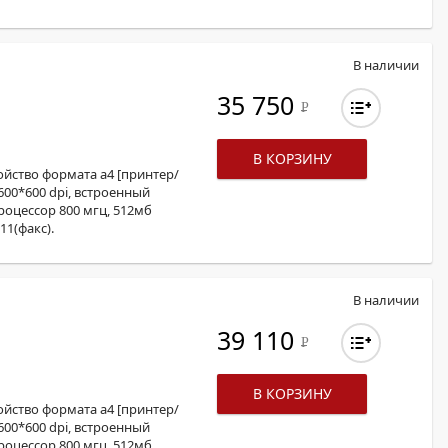
В наличии
35 750
Р
В КОРЗИНУ
йство формата а4 [принтер/
600*600 dpi, встроенный
процессор 800 мгц, 512мб
11(факс).
В наличии
39 110
Р
В КОРЗИНУ
йство формата а4 [принтер/
600*600 dpi, встроенный
процессор 800 мгц, 512мб