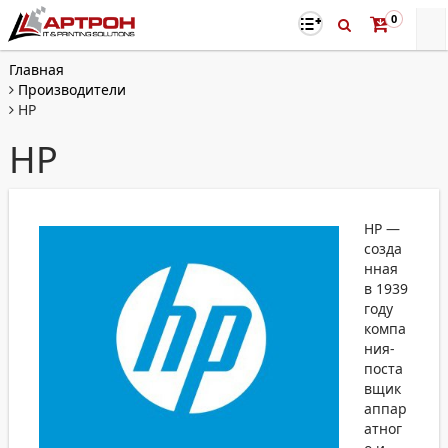
0
Главная
Производители
HP
HP
HP —
созда
нная
в 1939
году
компа
ния-
поста
вщик
аппар
атног