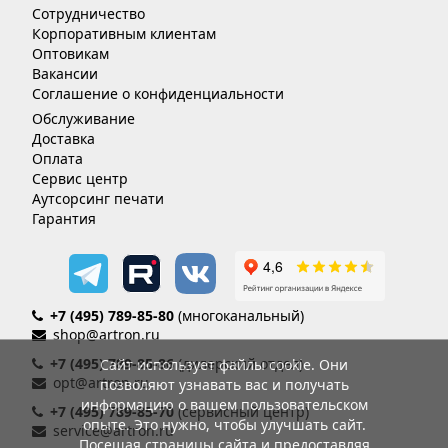
Сотрудничество
Корпоративным клиентам
Оптовикам
Вакансии
Соглашение о конфиденциальности
Обслуживание
Доставка
Оплата
Сервис центр
Аутсорсинг печати
Гарантия
+7 (495) 789-85-80
(многоканальный)
shop@artron.ru
+7 (495) 789-85-86
(дилерский отдел)
Сайт использует файлы cookie. Они
opt@artron.ru
позволяют узнавать вас и получать
информацию о вашем пользовательском
+7 (495) 789-85-70
(сервисный центр)
опыте. Это нужно, чтобы улучшать сайт.
service@artron.ru
Посещая страницы сайта и предоставляя