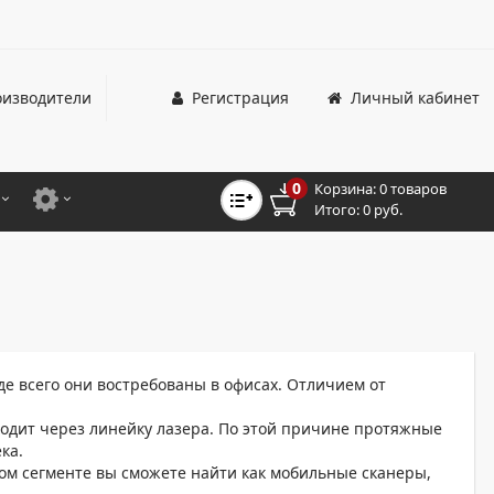
изводители
Регистрация
Личный кабинет
0
Корзина:
0 товаров
Итого:
0 руб.
ЦВЕТНЫЕ
ДЛЯ ОФИСНЫХ ПРИНТЕРОВ И МФУ
ЦВЕТНЫЕ
ДЛЯ ПРОМЫШЛЕННОЙ ПЕЧАТИ
МОНОХРОМНЫЕ
ДЛЯ ШИРОКОФОРМАТНЫХ СИСТЕМ
МОНОХРОМНЫЕ
е всего они востребованы в офисах. Отличием от
НТЕРЫ ДЛЯ ОФИСА
одит через линейку лазера. По этой причине протяжные
ка.
ТНЫЕ ПРИНТЕРЫ
том сегменте вы сможете найти как мобильные сканеры,