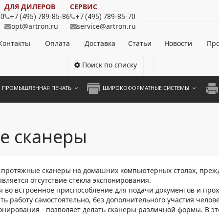
ДЛЯ ДИЛЕРОВ
СЕРВИС
80
+7 (495) 789-85-86
+7 (495) 789-85-70
opt@artron.ru
service@artron.ru
Контакты
Оплата
Доставка
Статьи
Новости
Про
Поиск по списку
ПРОМЫШЛЕННАЯ ПЕЧАТЬ
ШИРОКОФОРМАТНЫЕ СИСТЕМЫ
НОЦВЕТНЫЕ СИСТЕМЫ
ШИРОКОФОРМАТНЫЕ ПРИНТЕРЫ
А3 
ОХРОМНЫЕ СИСТЕМЫ
ИНЖЕНЕРНЫЕ СИСТЕМЫ
А4 
е сканеры
ЛИКАТОРЫ
А3 
А4 
 протяжные сканеры на домашних компьютерных столах, прежд
вляется отсутствие стекла экспонирования.
ПРИ
во встроенное приспособление для подачи документов и прох
ть работу самостоятельно, без дополнительного участия челове
ЦВЕ
понирования - позволяет делать сканеры различной формы. В э