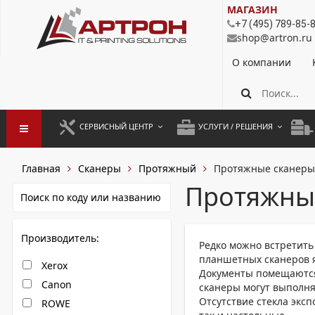
МАГАЗИН
+7 (495) 789-85-
shop@artron.ru
О компании
СЕРВИСНЫЙ ЦЕНТР
УСЛУГИ / РЕШЕНИЯ
ЗАПУСК ОБОРУДОВАНИЯ
АУТСОРСИНГ ПЕЧАТИ
ПОЛ
Главная
Сканеры
Протяжный
Протяжные сканеры
ГАРАНТИЙНЫЙ РЕМОНТ
ПОКОПИЙНАЯ ПЕЧАТЬ
МОН
Протяжны
ДОГОВОРНОЕ ОБСЛУЖИВАНИЕ
КОНТРОЛЬ ПЕЧАТИ
ДУП
Производитель:
РЕГЛАМЕНТНЫЕ РАБОТЫ
ЛИЗИНГ
Редко можно встретить
планшетных сканеров я
Xerox
ПРОФИЛАКТИКА И ТО
АРЕНДА ОБОРУДОВАНИЯ
Документы помещаются 
Canon
сканеры могут выполня
РАЗОВЫЕ РЕМОНТЫ
Отсутствие стекла экс
ROWE