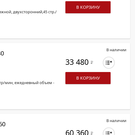
В КОРЗИНУ
жной, двухсторонний,45 стр./
В наличии
30
33 480
Р
В КОРЗИНУ
стр/мин, ежедневный объем -
В наличии
60
60 360
Р