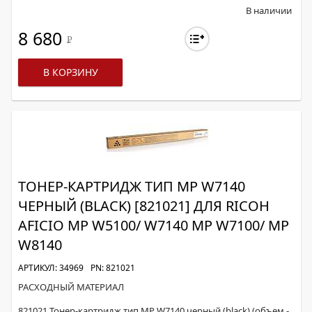
В наличии
8 680
Р
В КОРЗИНУ
ТОНЕР-КАРТРИДЖ ТИП MP W7140
ЧЕРНЫЙ (BLACK) [821021] ДЛЯ RICOH
AFICIO MP W5100/ W7140 MP W7100/ MP
W8140
АРТИКУЛ: 34969
PN: 821021
РАСХОДНЫЙ МАТЕРИАЛ
821021 Тонер-картридж тип MP W7140 черный (black) (объем -