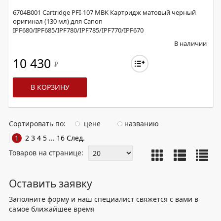
6704B001 Cartridge PFI-107 MBK Картридж матовый черный
оригинал (130 мл) для Canon
IPF680/IPF685/IPF780/IPF785/IPF770/IPF670
В наличии
10 430
Р
В КОРЗИНУ
Сортировать по:
цене
названию
1
2
3
4
5
...
16
След.
Товаров на странице:
Оставить заявку
Заполните форму и наш специалист свяжется с вами в
самое ближайшее время