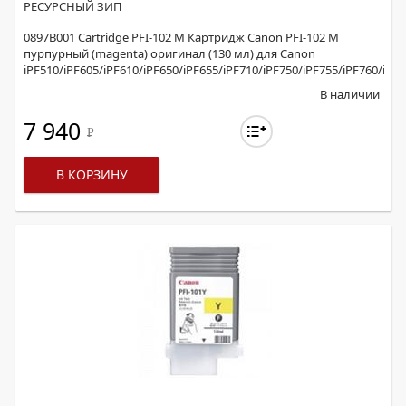
РЕСУРСНЫЙ ЗИП
0897B001 Cartridge PFI-102 M Картридж Canon PFI-102 M
пурпурный (magenta) оригинал (130 мл) для Canon
iPF510/iPF605/iPF610/iPF650/iPF655/iPF710/iPF750/iPF755/iPF760/iPF
В наличии
7 940
Р
В КОРЗИНУ