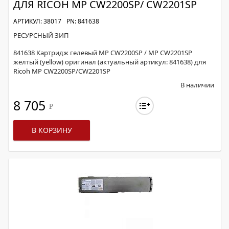
ДЛЯ RICOH MP CW2200SP/ CW2201SP
АРТИКУЛ: 38017
PN: 841638
РЕСУРСНЫЙ ЗИП
841638 Картридж гелевый MP CW2200SP / MP CW2201SP
желтый (yellow) оригинал (актуальный артикул: 841638) для
Ricoh MP CW2200SP/CW2201SP
В наличии
8 705
Р
В КОРЗИНУ