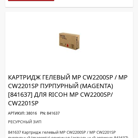
КАРТРИДЖ ГЕЛЕВЫЙ MP CW2200SP / MP
CW2201SP ПУРПУРНЫЙ (MAGENTA)
[841637] ДЛЯ RICOH MP CW2200SP/
CW2201SP
АРТИКУЛ: 38016
PN: 841637
РЕСУРСНЫЙ ЗИП
841637 Картридж гелевый MP CW2200SP / MP CW2201SP
пурпурный (magenta) оригинал (актуальный артикул: 841637)