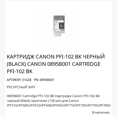
КАРТРИДЖ CANON PFI-102 BK ЧЕРНЫЙ
(BLACK) CANON 0895B001 CARTRIDGE
PFI-102 BK
АРТИКУЛ: 51428
PN: 0895B001
РЕСУРСНЫЙ ЗИП
0895B001 Cartridge PFI-102 BK Картридж Canon PFI-102 BK
черный (black) оригинал (130 мл) для Canon
iPF510/iPF605/iPF610/iPF650/iPF655/iPF710/iPF750/iPF755/iPF760/iPF
В наличии