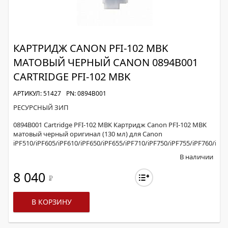
КАРТРИДЖ CANON PFI-102 MBK
МАТОВЫЙ ЧЕРНЫЙ CANON 0894B001
CARTRIDGE PFI-102 MBK
АРТИКУЛ: 51427
PN: 0894B001
РЕСУРСНЫЙ ЗИП
0894B001 Cartridge PFI-102 MBK Картридж Canon PFI-102 MBK
матовый черный оригинал (130 мл) для Canon
iPF510/iPF605/iPF610/iPF650/iPF655/iPF710/iPF750/iPF755/iPF760/iPF
В наличии
8 040
Р
В КОРЗИНУ