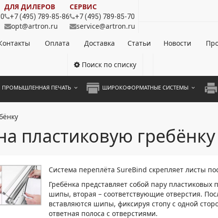
ДЛЯ ДИЛЕРОВ
СЕРВИС
80
+7 (495) 789-85-86
+7 (495) 789-85-70
opt@artron.ru
service@artron.ru
Контакты
Оплата
Доставка
Статьи
Новости
Про
Поиск по списку
ПРОМЫШЛЕННАЯ ПЕЧАТЬ
ШИРОКОФОРМАТНЫЕ СИСТЕМЫ
НОЦВЕТНЫЕ СИСТЕМЫ
ШИРОКОФОРМАТНЫЕ ПРИНТЕРЫ
А3 
бёнку
ОХРОМНЫЕ СИСТЕМЫ
ИНЖЕНЕРНЫЕ СИСТЕМЫ
А4 
на пластиковую гребёнку
ЛИКАТОРЫ
А3 
А4 
Система переплёта SureBind скрепляет листы по
ПРИ
Гребёнка представляет собой пару пластиковых 
шипы, вторая – соответствующие отверстия. Пос
ЦВЕ
вставляются шипы, фиксируя стопу с одной стор
ответная полоса с отверстиями.