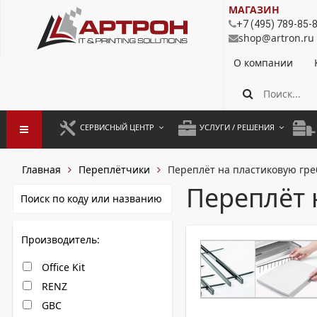
МАГАЗИН
+7 (495) 789-85-
shop@artron.ru
О компании
СЕРВИСНЫЙ ЦЕНТР
УСЛУГИ / РЕШЕНИЯ
ЗАПУСК ОБОРУДОВАНИЯ
АУТСОРСИНГ ПЕЧАТИ
ПОЛ
Главная
Переплётчики
Переплёт на пластиковую гре
ГАРАНТИЙНЫЙ РЕМОНТ
ПОКОПИЙНАЯ ПЕЧАТЬ
МОН
Переплёт 
ДОГОВОРНОЕ ОБСЛУЖИВАНИЕ
КОНТРОЛЬ ПЕЧАТИ
ДУП
Производитель:
РЕГЛАМЕНТНЫЕ РАБОТЫ
ЛИЗИНГ
Office Kit
ПРОФИЛАКТИКА И ТО
АРЕНДА ОБОРУДОВАНИЯ
RENZ
РАЗОВЫЕ РЕМОНТЫ
GBC