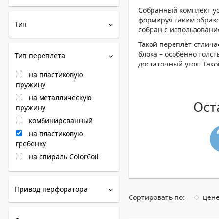
Собранный комплект ус
формируя таким образо
Тип
собран с использовани
Такой переплёт отлича
блока – особенно толст
Тип переплета
достаточный угол. Так
на пластиковую
пружину
на металлическую
Ост
пружину
комбинированный
на пластиковую
гребенку
на спираль ColorCoil
Привод перфоратора
Сортировать по:
цен