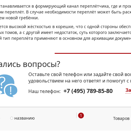
МОН
танавливается в формирующий канал переплётчика, где и про
м переплёт. В случае необходимости переплёт может быть раск
ем новой гребёнки.
ется высокой жёсткостью в корешке, что с одной стороны обе
ых томов, а с другой имеет недостаток, суть которого заключае
ой тип переплёта применяют в основном для архивации докуме
ались вопросы?
Оставьте свой телефон или задайте свой во
удовольствием на него ответят и помогут с
+7 (495) 789-85-80
За
Наш телефон:
1
е
названию
Товаров 