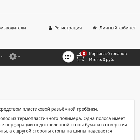
изводители
Регистрация
Личный кабинет
0
Корзина:
0 товаров
Итого:
0 руб.
ЦВЕТНЫЕ
ДЛЯ ОФИСНЫХ ПРИНТЕРОВ И МФУ
ЦВЕТНЫЕ
ДЛЯ ПРОМЫШЛЕННОЙ ПЕЧАТИ
МОНОХРОМНЫЕ
ДЛЯ ШИРОКОФОРМАТНЫХ СИСТЕМ
МОНОХРОМНЫЕ
средством пластиковой разъёмной гребёнки.
НТЕРЫ ДЛЯ ОФИСА
полос из термопластичного полимера. Одна полоса имеет
ле перфорации подготовленной стопы бумаги в отверстия
ТНЫЕ ПРИНТЕРЫ
оны, а с другой стороны стопы на шипы надевается