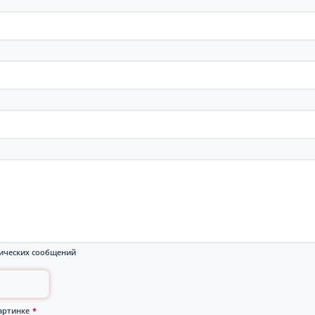
ических сообщений
артинке
*