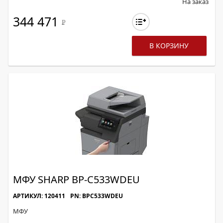
На заказ
344 471
Р
В КОРЗИНУ
МФУ SHARP BP-С533WDEU
АРТИКУЛ: 120411
PN: BPC533WDEU
МФУ