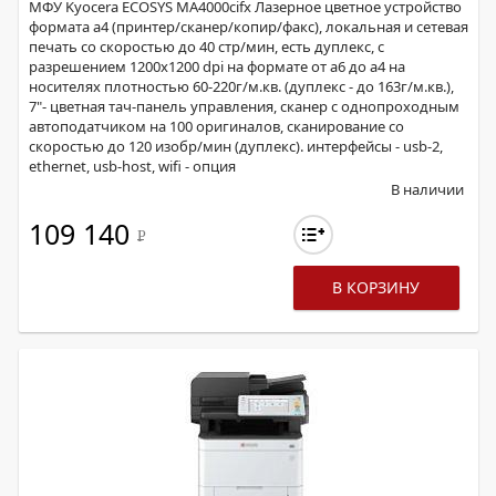
МФУ Kyocera ECOSYS MA4000cifx Лазерное цветное устройство
формата а4 (принтер/сканер/копир/факс), локальная и сетевая
печать со скоростью до 40 стр/мин, есть дуплекс, с
разрешением 1200х1200 dpi на формате от а6 до а4 на
носителях плотностью 60-220г/м.кв. (дуплекс - до 163г/м.кв.),
7"- цветная тач-панель управления, сканер с однопроходным
автоподатчиком на 100 оригиналов, сканирование со
скоростью до 120 изобр/мин (дуплекс). интерфейсы - usb-2,
ethernet, usb-host, wifi - опция
В наличии
109 140
Р
В КОРЗИНУ