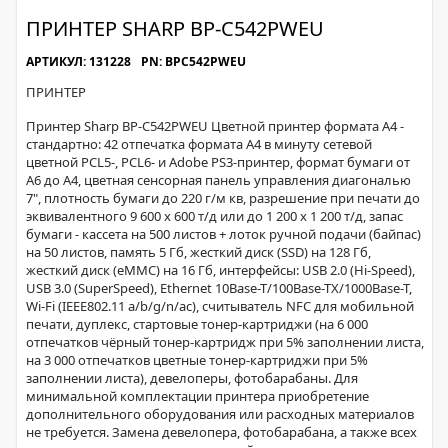
ПРИНТЕР SHARP BP-C542PWEU
АРТИКУЛ: 131228
PN: BPC542PWEU
ПРИНТЕР
Принтер Sharp BP-C542PWEU Цветной принтер формата A4 -
стандартно: 42 отпечатка формата A4 в минуту сетевой
цветной PCL5-, PCL6- и Adobe PS3-принтер, формат бумаги от
A6 до A4, цветная сенсорная панель управления диагональю
7", плотность бумаги до 220 г/м кв, разрешение при печати до
эквивалентного 9 600 x 600 т/д или до 1 200 х 1 200 т/д, запас
бумаги - кассета на 500 листов + лоток ручной подачи (байпас)
на 50 листов, память 5 Гб, жесткий диск (SSD) на 128 Гб,
жесткий диск (eMMC) на 16 Гб, интерфейсы: USB 2.0 (Hi-Speed),
USB 3.0 (SuperSpeed), Ethernet 10Base-T/100Base-TX/1000Base-T,
Wi-Fi (IEEE802.11 a/b/g/n/ac), считыватель NFC для мобильной
печати, дуплекс, стартовые тонер-картриджи (на 6 000
отпечатков чёрный тонер-картридж при 5% заполнении листа,
на 3 000 отпечатков цветные тонер-картриджи при 5%
заполнении листа), девелоперы, фотобарабаны. Для
минимальной комплектации принтера приобретение
дополнительного оборудования или расходных материалов
не требуется. Замена девелопера, фотобарабана, а также всех