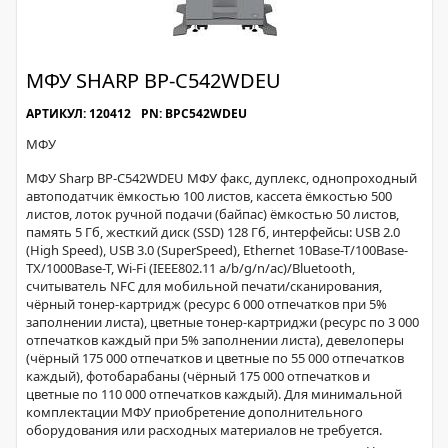
МФУ SHARP BP-С542WDEU
АРТИКУЛ: 120412
PN: BPC542WDEU
МФУ
МФУ Sharp BP-С542WDEU МФУ факс, дуплекс, однопроходный
автоподатчик ёмкостью 100 листов, кассета ёмкостью 500
листов, лоток ручной подачи (байпас) ёмкостью 50 листов,
память 5 Гб, жесткий диск (SSD) 128 Гб, интерфейсы: USB 2.0
(High Speed), USB 3.0 (SuperSpeed), Ethernet 10Base-T/100Base-
TX/1000Base-T, Wi-Fi (IEEE802.11 a/b/g/n/ac)/Bluetooth,
считыватель NFC для мобильной печати/сканирования,
чёрный тонер-картридж (ресурс 6 000 отпечатков при 5%
заполнении листа), цветные тонер-картриджи (ресурс по 3 000
отпечатков каждый при 5% заполнении листа), девелоперы
(чёрный 175 000 отпечатков и цветные по 55 000 отпечатков
каждый), фотобарабаны (чёрный 175 000 отпечатков и
цветные по 110 000 отпечатков каждый). Для минимальной
комплектации МФУ приобретение дополнительного
оборудования или расходных материалов не требуется.