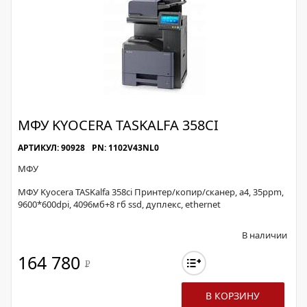
МФУ KYOCERA TASKALFA 358CI
АРТИКУЛ: 90928
PN: 1102V43NL0
МФУ
МФУ Kyocera TASKalfa 358ci Принтер/копир/сканер, а4, 35ppm,
9600*600dpi, 4096мб+8 гб ssd, дуплекс, ethernet
В наличии
164 780
Р
В КОРЗИНУ