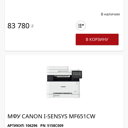
В наличии
83 780
Р
В КОРЗИНУ
МФУ CANON I-SENSYS MF651CW
АРТИКУЛ: 106296
PN: 5158C009