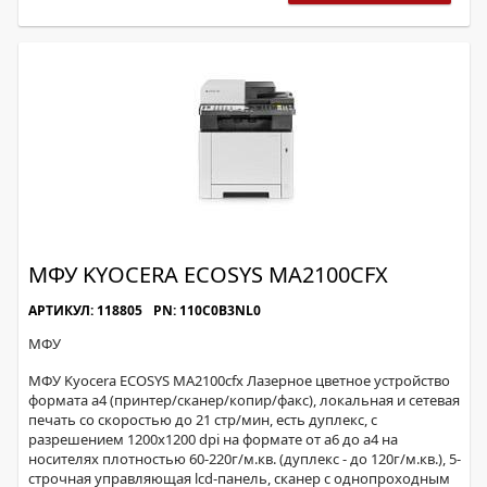
МФУ KYOCERA ECOSYS MA2100CFX
АРТИКУЛ: 118805
PN: 110C0B3NL0
МФУ
МФУ Kyocera ECOSYS MA2100cfx Лазерное цветное устройство
формата а4 (принтер/сканер/копир/факс), локальная и сетевая
печать со скоростью до 21 стр/мин, есть дуплекс, с
разрешением 1200х1200 dpi на формате от а6 до а4 на
носителях плотностью 60-220г/м.кв. (дуплекс - до 120г/м.кв.), 5-
строчная управляющая lcd-панель, сканер с однопроходным