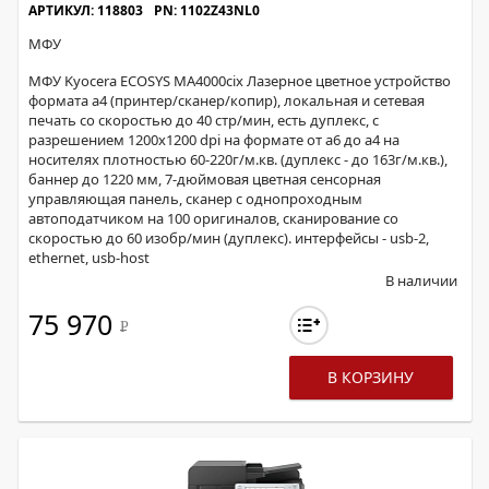
АРТИКУЛ: 118803
PN: 1102Z43NL0
МФУ
МФУ Kyocera ECOSYS MA4000cix Лазерное цветное устройство
формата а4 (принтер/сканер/копир), локальная и сетевая
печать со скоростью до 40 стр/мин, есть дуплекс, с
разрешением 1200х1200 dpi на формате от а6 до а4 на
носителях плотностью 60-220г/м.кв. (дуплекс - до 163г/м.кв.),
баннер до 1220 мм, 7-дюймовая цветная сенсорная
управляющая панель, сканер с однопроходным
автоподатчиком на 100 оригиналов, сканирование со
скоростью до 60 изобр/мин (дуплекс). интерфейсы - usb-2,
ethernet, usb-host
В наличии
75 970
Р
В КОРЗИНУ