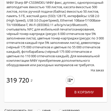
МФУ Sharp BP-С533WDEU МФУ факс, дуплекс, однопроходный
автоподатчик ёмкостью 100 листов, кассета ёмкостью 500
листов, лоток ручной подачи (байпас) ёмкостью 50 листов,
память 5 Гб, жесткий диск (SSD) 128 Гб, интерфейсы: USB 2.0
(High Speed), USB 3.0 (SuperSpeed), Ethernet 10Base-T/100Base-
TX/1000Base-T, Wi-Fi (IEEE802.11 a/b/g/n/ac)/Bluetooth,
считыватель NFC для мобильной печати/сканирования,
чёрный тонер-картридж (ресурс 6 000 отпечатков при 5%
заполнении листа), цветные тонер-картриджи (ресурс по 3 000
отпечатков каждый при 5% заполнении листа), девелоперы
(чёрный 175 000 отпечатков и цветные по 55 000 отпечатков
каждый), фотобарабаны (чёрный 175 000 отпечатков и
цветные по 110 000 отпечатков каждый). Для минимальной
комплектации МФУ приобретение дополнительного
оборудования или расходных материалов не требуется.
На заказ
319 720
Р
В КОРЗИНУ
Сортировать по:
цене
названию