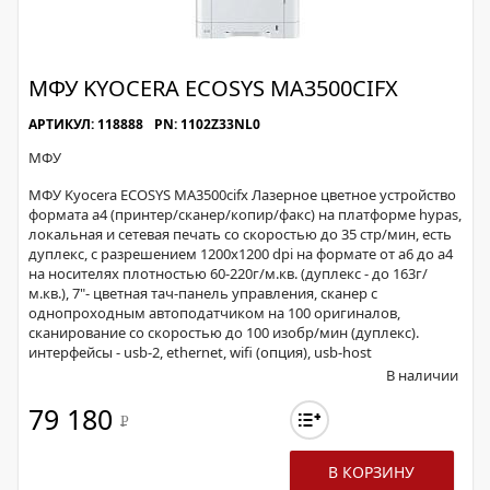
МФУ KYOCERA ECOSYS MA3500CIFX
АРТИКУЛ: 118888
PN: 1102Z33NL0
МФУ
МФУ Kyocera ECOSYS MA3500cifx Лазерное цветное устройство
формата а4 (принтер/сканер/копир/факс) на платформе hypas,
локальная и сетевая печать со скоростью до 35 стр/мин, есть
дуплекс, с разрешением 1200х1200 dpi на формате от а6 до а4
на носителях плотностью 60-220г/м.кв. (дуплекс - до 163г/
м.кв.), 7"- цветная тач-панель управления, сканер с
однопроходным автоподатчиком на 100 оригиналов,
сканирование со скоростью до 100 изобр/мин (дуплекс).
интерфейсы - usb-2, ethernet, wifi (опция), usb-host
В наличии
79 180
Р
В КОРЗИНУ