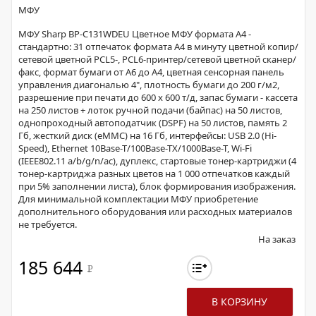
МФУ
МФУ Sharp BP-C131WDEU Цветное МФУ формата A4 -
стандартно: 31 отпечаток формата A4 в минуту цветной копир/
сетевой цветной PCL5-, PCL6-принтер/сетевой цветной сканер/
факс, формат бумаги от A6 до A4, цветная сенсорная панель
управления диагональю 4", плотность бумаги до 200 г/м2,
разрешение при печати до 600 x 600 т/д, запас бумаги - кассета
на 250 листов + лоток ручной подачи (байпас) на 50 листов,
однопроходный автоподатчик (DSPF) на 50 листов, память 2
Гб, жесткий диск (eMMC) на 16 Гб, интерфейсы: USB 2.0 (Hi-
Speed), Ethernet 10Base-T/100Base-TX/1000Base-T, Wi-Fi
(IEEE802.11 a/b/g/n/ac), дуплекс, стартовые тонер-картриджи (4
тонер-картриджа разных цветов на 1 000 отпечатков каждый
при 5% заполнении листа), блок формирования изображения.
Для минимальной комплектации МФУ приобретение
дополнительного оборудования или расходных материалов
не требуется.
На заказ
185 644
Р
В КОРЗИНУ