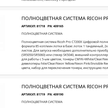
ПОЛНОЦВЕТНАЯ СИСТЕМА RICOH PR
АРТИКУЛ: 81718
PN: 409165
ПОЛНОЦВЕТНАЯ СИСТЕМА
Полноцветная система Ricoh Pro C7200X Цифровой пол
формата 85 коп/мин лотки в базе: лоток 1 тандемный, 2x1
листов. Для запуска необходимо дополнительно приоб
(SR5050/SR5060) или стекер SK5040, внешний контроллер 
для работы с 5-ым цветом, тонеры CMYK+White/Clear/Neon 
девелоперы hite/Clear/Neon Yellow/Neon Pink/Invisible R
цвета, набор для переключения тонера, инструкцию пол
ПОЛНОЦВЕТНАЯ СИСТЕМА RICOH PR
АРТИКУЛ: 81719
PN: 409190
ПОЛНОЦВЕТНАЯ СИСТЕМА