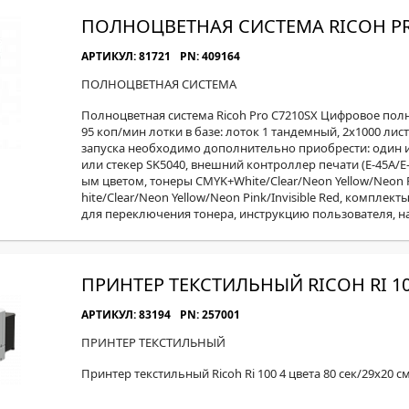
ПОЛНОЦВЕТНАЯ СИСТЕМА RICOH PR
АРТИКУЛ: 81721
PN: 409164
ПОЛНОЦВЕТНАЯ СИСТЕМА
Полноцветная система Ricoh Pro C7210SX Цифровое по
95 коп/мин лотки в базе: лоток 1 тандемный, 2x1000 листо
запуска необходимо дополнительно приобрести: один и
или стекер SK5040, внешний контроллер печати (E-45А/E-
ым цветом, тонеры CMYK+White/Clear/Neon Yellow/Neon P
hite/Clear/Neon Yellow/Neon Pink/Invisible Red, комплект
для переключения тонера, инструкцию пользователя, н
ПРИНТЕР ТЕКСТИЛЬНЫЙ RICOH RI 1
АРТИКУЛ: 83194
PN: 257001
ПРИНТЕР ТЕКСТИЛЬНЫЙ
Принтер текстильный Ricoh Ri 100 4 цвета 80 сек/29х20 с