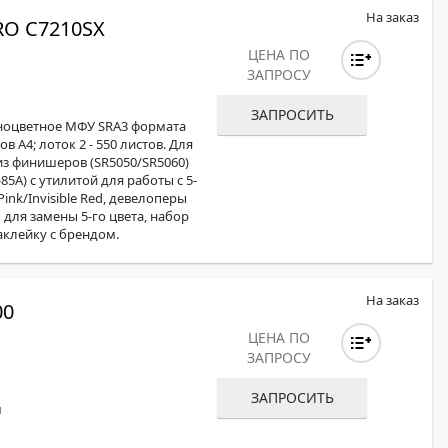
На заказ
O C7210SX
ЦЕНА ПО
ЗАПРОСУ
ЗАПРОСИТЬ
лноцветное МФУ SRA3 формата
в А4; лоток 2 - 550 листов. Для
з финишеров (SR5050/SR5060)
85А) с утилитой для работы с 5-
ink/Invisible Red, девелоперы
ы для замены 5-го цвета, набор
аклейку с брендом.
На заказ
00
ЦЕНА ПО
ЗАПРОСУ
ЗАПРОСИТЬ
м