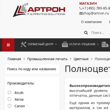
МАГАЗИН
+7 (495) 789-85-
shop@artron.ru
О компании
СЕРВИСНЫЙ ЦЕНТР
УСЛУГИ / РЕШЕНИЯ
ЗАПУСК ОБОРУДОВАНИЯ
АУТСОРСИНГ ПЕЧАТИ
ПОЛ
Главная
Промышленная печать
Цветные
Полноцв
ГАРАНТИЙНЫЙ РЕМОНТ
ПОКОПИЙНАЯ ПЕЧАТЬ
МОН
Полноцве
ДОГОВОРНОЕ ОБСЛУЖИВАНИЕ
КОНТРОЛЬ ПЕЧАТИ
ДУП
Производитель:
РЕГЛАМЕНТНЫЕ РАБОТЫ
ЛИЗИНГ
Высокопроизводите
высочайший уровень п
Ricoh
ПРОФИЛАКТИКА И ТО
АРЕНДА ОБОРУДОВАНИЯ
отпечатка, данные си
Xerox
РАЗОВЫЕ РЕМОНТЫ
Еще одним из преиму
Canon
материалов, а так же