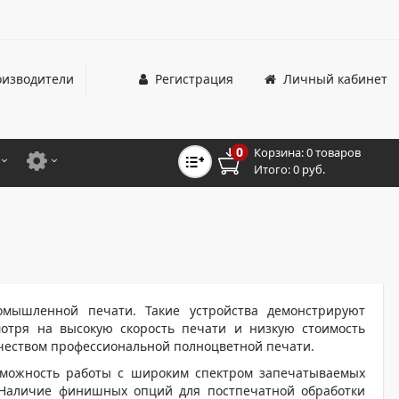
изводители
Регистрация
Личный кабинет
0
Корзина:
0 товаров
Итого:
0 руб.
ЦВЕТНЫЕ
ДЛЯ ОФИСНЫХ ПРИНТЕРОВ И МФУ
ЦВЕТНЫЕ
ДЛЯ ПРОМЫШЛЕННОЙ ПЕЧАТИ
МОНОХРОМНЫЕ
ДЛЯ ШИРОКОФОРМАТНЫХ СИСТЕМ
МОНОХРОМНЫЕ
мышленной печати. Такие устройства демонстрируют
мотря на высокую скорость печати и низкую стоимость
НТЕРЫ ДЛЯ ОФИСА
чеством профессиональной полноцветной печати.
ТНЫЕ ПРИНТЕРЫ
зможность работы с широким спектром запечатываемых
. Наличие финишных опций для постпечатной обработки