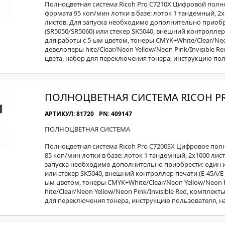
Полноцветная система Ricoh Pro C7210X Цифровой пол
формата 95 коп/мин лотки в базе: лоток 1 тандемный, 2x1
листов. Для запуска необходимо дополнительно приоб
(SR5050/SR5060) или стекер SK5040, внешний контроллер 
для работы с 5-ым цветом, тонеры CMYK+White/Clear/Neon 
девелоперы hite/Clear/Neon Yellow/Neon Pink/Invisible R
цвета, набор для переключения тонера, инструкцию пол
ПОЛНОЦВЕТНАЯ СИСТЕМА RICOH PR
АРТИКУЛ: 81720
PN: 409147
ПОЛНОЦВЕТНАЯ СИСТЕМА
Полноцветная система Ricoh Pro C7200SX Цифровое по
85 коп/мин лотки в базе: лоток 1 тандемный, 2x1000 листо
запуска необходимо дополнительно приобрести: один и
или стекер SK5040, внешний контроллер печати (E-45А/E-
ым цветом, тонеры CMYK+White/Clear/Neon Yellow/Neon P
hite/Clear/Neon Yellow/Neon Pink/Invisible Red, комплект
для переключения тонера, инструкцию пользователя, н