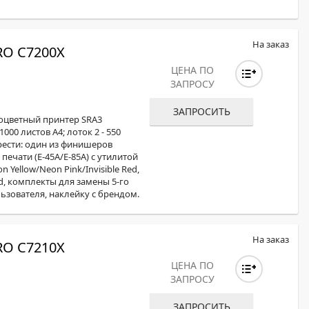
На заказ
O C7200X
ЦЕНА ПО
ЗАПРОСУ
ЗАПРОСИТЬ
ноцветный принтер SRA3
000 листов А4; лоток 2 - 550
рести: один из финишеров
печати (E-45А/E-85А) с утилитой
Yellow/Neon Pink/Invisible Red,
ed, комплекты для замены 5-го
ьзователя, наклейку с брендом.
На заказ
O C7210X
ЦЕНА ПО
ЗАПРОСУ
ЗАПРОСИТЬ