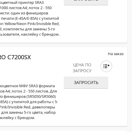
ноцветный принтер SRA3
000 листов А4; лоток 2 - 550
рести: один из финишеров
печати (E-45А/E-85А) с утилитой
Yellow/Neon Pink/Invisible Red,
ed, комплекты для замены 5-го
ьзователя, наклейку с брендом.
На заказ
O C7200SX
ЦЕНА ПО
ЗАПРОСУ
ЗАПРОСИТЬ
лноцветное МФУ SRA3 формата
в А4; лоток 2 - 550 листов. Для
з финишеров (SR5050/SR5060)
85А) с утилитой для работы с 5-
ink/Invisible Red, девелоперы
ы для замены 5-го цвета, набор
аклейку с брендом.