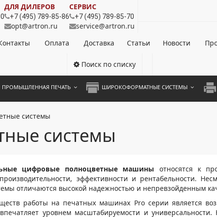
ДЛЯ ДИЛЕРОВ
СЕРВИС
80
+7 (495) 789-85-86
+7 (495) 789-85-70
opt@artron.ru
service@artron.ru
Контакты
Оплата
Доставка
Статьи
Новости
Про
Поиск по списку
ПРОМЫШЛЕННАЯ ПЕЧАТЬ
ШИРОКОФОРМАТНЫЕ СИСТЕМЫ
НОЦВЕТНЫЕ СИСТЕМЫ
ШИРОКОФОРМАТНЫЕ ПРИНТЕРЫ
А3 
етные системы
ОХРОМНЫЕ СИСТЕМЫ
ИНЖЕНЕРНЫЕ СИСТЕМЫ
А4 
тные системы
ЛИКАТОРЫ
А3 
А4 
льные цифровые полноцветные машины
относятся к про
роизводительности, эффективности и рентабельности. Нес
ПРИ
стемы отличаются высокой надежностью и непревзойденным ка
ЦВЕ
ществ работы на печатных машинах Pro серии является во
 впечатляет уровнем масштабируемости и универсальности