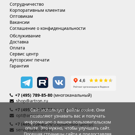
Сотрудничество
Корпоративным клиентам
Оптовикам
Вакансии
Соглашение о конфиденциальности
Обслуживание
Доставка
Оплата
Сервис центр
Аутсорсинг печати
Гарантия
+7 (495) 789-85-80
(многоканальный)
shop@artron.ru
+7 (495) 789-85-86
(дилерский отдел)
Сайт использует файлы cookie. Они
opt@artron.ru
позволяют узнавать вас и получать
информацию о вашем пользовательском
+7 (495) 789-85-70
(сервисный центр)
опыте. Это нужно, чтобы улучшать сайт.
service@artron.ru
Посещая страницы сайта и предоставляя