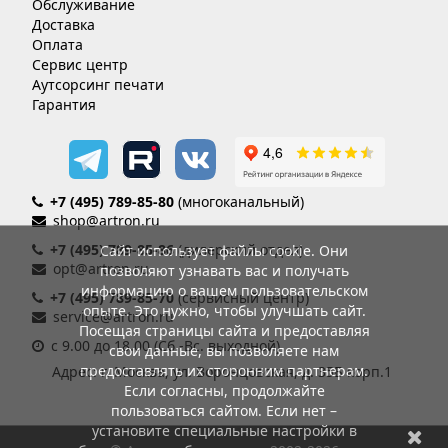
Обслуживание
Доставка
Оплата
Сервис центр
Аутсорсинг печати
Гарантия
+7 (495) 789-85-80
(многоканальный)
shop@artron.ru
+7 (495) 789-85-86
(дилерский отдел)
Сайт использует файлы cookie. Они
opt@artron.ru
позволяют узнавать вас и получать
информацию о вашем пользовательском
+7 (495) 789-85-70
(сервисный центр)
опыте. Это нужно, чтобы улучшать сайт.
service@artron.ru
Посещая страницы сайта и предоставляя
с 9.00 до 18.00 (Сб.-Вс. выходной)
свои данные, вы позволяете нам
предоставлять их сторонним партнерам.
Адрес: г. Москва, ул. Воронцовская, д. 35Б корп.1
Если согласны, продолжайте
пользоваться сайтом. Если нет –
установите специальные настройки в