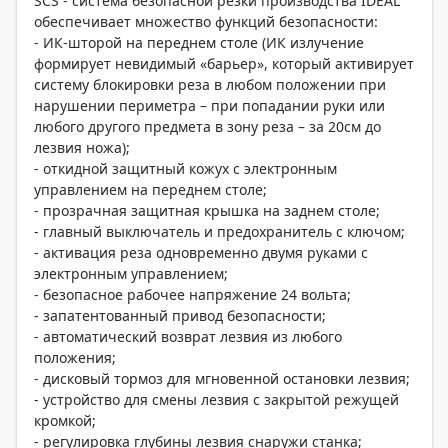
SCS - система безопасной резки производства IDEAL
обеспечивает множество функций безопасности:
- ИК-шторой на переднем столе (ИК излучение
формирует невидимый «барьер», который активирует
систему блокировки реза в любом положении при
нарушении периметра – при попадании руки или
любого другого предмета в зону реза – за 20см до
лезвия ножа);
- откидной защитный кожух с электронным
управлением на переднем столе;
- прозрачная защитная крышка на заднем столе;
- главный выключатель и предохранитель с ключом;
- активация реза одновременно двумя руками с
электронным управлением;
- безопасное рабочее напряжение 24 вольта;
- запатентованный привод безопасности;
- автоматический возврат лезвия из любого
положения;
- дисковый тормоз для мгновенной остановки лезвия;
- устройство для смены лезвия с закрытой режущей
кромкой;
- регулировка глубины лезвия снаружи станка;