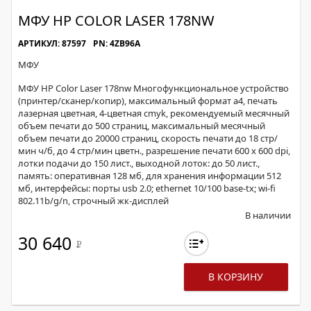
МФУ HP COLOR LASER 178NW
АРТИКУЛ: 87597
PN: 4ZB96A
МФУ
МФУ HP Color Laser 178nw Многофункциональное устройство
(принтер/сканер/копир), максимальный формат a4, печать
лазерная цветная, 4-цветная cmyk, рекомендуемый месячный
объем печати до 500 страниц, максимальный месячный
объем печати до 20000 страниц, скорость печати до 18 стр/
мин ч/б, до 4 стр/мин цветн., разрешение печати 600 x 600 dpi,
лотки подачи до 150 лист., выходной лоток: до 50 лист.,
память: оперативная 128 мб, для хранения информации 512
мб, интерфейсы: порты usb 2.0; ethernet 10/100 base-tx; wi-fi
802.11b/g/n, строчный жк-дисплей
В наличии
30 640
Р
В КОРЗИНУ