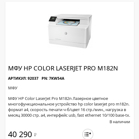
МФУ HP COLOR LASERJET PRO M182N
АРТИКУЛ: 92037
PN: 7KW54A
МФУ
МФУ HP Color LaserJet Pro M182n Лазерное цветное
многофункциональное устройство hp color laserjet pro m182n.
формат a4, скорость печати ч-б/цвет 16 стр./мин., нагрузка в
месяц 30000 стр. a4, интерфейс usb, fast ethernet 10/100 base-tx.
В наличии
40 290
Р