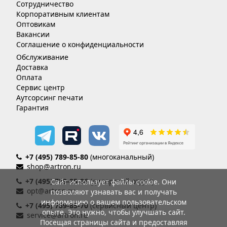
Сотрудничество
Корпоративным клиентам
Оптовикам
Вакансии
Соглашение о конфиденциальности
Обслуживание
Доставка
Оплата
Сервис центр
Аутсорсинг печати
Гарантия
+7 (495) 789-85-80
(многоканальный)
shop@artron.ru
+7 (495) 789-85-86
(дилерский отдел)
Сайт использует файлы cookie. Они
opt@artron.ru
позволяют узнавать вас и получать
информацию о вашем пользовательском
+7 (495) 789-85-70
(сервисный центр)
опыте. Это нужно, чтобы улучшать сайт.
service@artron.ru
Посещая страницы сайта и предоставляя