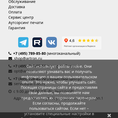
Обслуживание
Доставка
Оплата
Сервис центр
Аутсорсинг печати
Гарантия
+7 (495) 789-85-80
(многоканальный)
shop@artron.ru
+7 (495) 789-85-86
(дилерский отдел)
Сайт использует файлы cookie. Они
opt@artron.ru
позволяют узнавать вас и получать
информацию о вашем пользовательском
+7 (495) 789-85-70
(сервисный центр)
опыте. Это нужно, чтобы улучшать сайт.
service@artron.ru
Посещая страницы сайта и предоставляя
с 9.00 до 18.00 (Сб.-Вс. выходной)
свои данные, вы позволяете нам
предоставлять их сторонним партнерам.
Адрес: г. Москва, ул. Воронцовская, д. 35Б корп.1
Если согласны, продолжайте
пользоваться сайтом. Если нет –
установите специальные настройки в