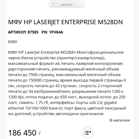
МФУ HP LASERJET ENTERPRISE M528DN
АРТИКУЛ: 87585
PN: 1PV64A
МФУ
МФУ HP LaserJet Enterprise M528dn Многофункциональное
черно-белое устройство (принтер/сканер/копир),
максимальный формат a4, печать лазерная монохромная,
двусторонняя печать, рекомендуемый месячный объем
печати до 7500 страниц, максимальный месячный объем
печати до 150000 страниц, время выхода первой страницы 6
сек, скорость печати до 43 стр/мин , скорость 2-сторонней
печати до 34 изображений/мин, разрешение печати 1200 x
1200 dpi, лотки подачи: до 650 лист., выходной лоток: до 250
лист., память: 1,75 гб, интерфейсы: порты usb 2.0; gigabit
ethernet 10/100/1000 base-tx; порт факса, цветной сенсорный
жк-дисплей, устройство автоподачи оригиналов
В наличии
186 450
Р