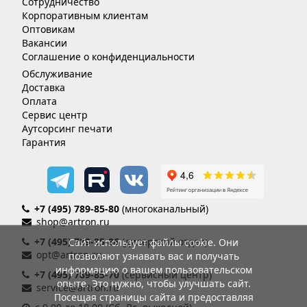
Сотрудничество
Корпоративным клиентам
Оптовикам
Вакансии
Соглашение о конфиденциальности
Обслуживание
Доставка
Оплата
Сервис центр
Аутсорсинг печати
Гарантия
+7 (495) 789-85-80
(многоканальный)
shop@artron.ru
+7 (495) 789-85-86
(дилерский отдел)
Сайт использует файлы cookie. Они
opt@artron.ru
позволяют узнавать вас и получать
информацию о вашем пользовательском
+7 (495) 789-85-70
(сервисный центр)
опыте. Это нужно, чтобы улучшать сайт.
service@artron.ru
Посещая страницы сайта и предоставляя