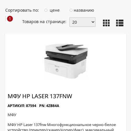
Сортировать по:
цене
названию
1
Товаров на странице:
МФУ HP LASER 137FNW
АРТИКУЛ: 87594
PN: 4ZB84A
МФУ
МФУ HP Laser 137fnw Многофункциональное черно-белое
устройство (принтер/сканер/копир/факс), максимальный