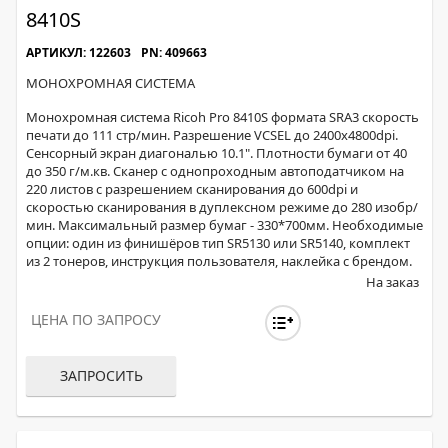
8410S
АРТИКУЛ: 122603
PN: 409663
МОНОХРОМНАЯ СИСТЕМА
Монохромная система Ricoh Pro 8410S формата SRA3 скорость
печати до 111 стр/мин. Разрешение VCSEL до 2400x4800dpi.
Сенсорный экран диагональю 10.1". Плотности бумаги от 40
до 350 г/м.кв. Сканер с однопроходным автоподатчиком на
220 листов с разрешением сканирования до 600dpi и
скоростью сканирования в дуплексном режиме до 280 изобр/
мин. Максимальный размер бумаг - 330*700мм. Необходимые
опции: один из финишёров тип SR5130 или SR5140, комплект
из 2 тонеров, инструкция пользователя, наклейка с брендом.
На заказ
ЦЕНА ПО ЗАПРОСУ
ЗАПРОСИТЬ