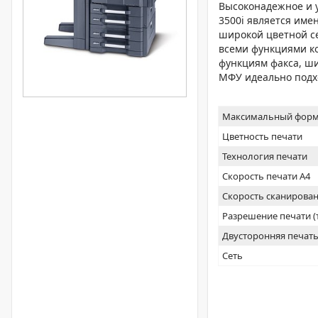
Высоконадежное и у
3500i является име
широкой цветной с
всеми функциями ко
функциям факса, ши
МФУ идеально подх
Максимальный форм
Цветность печати
Технология печати
Скорость печати А4
Скорость сканирован
Разрешение печати 
Двусторонняя печат
Сеть