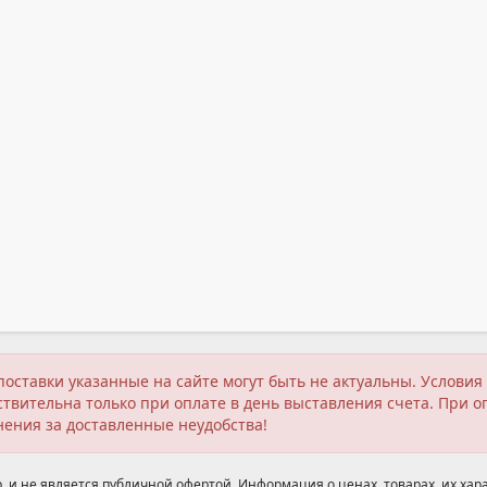
поставки указанные на сайте могут быть не актуальны. Услов
твительна только при оплате в день выставления счета. При о
нения за доставленные неудобства!
 и не является публичной офертой. Информация о ценах, товарах, их хара