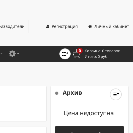
изводители
Регистрация
Личный кабинет
0
Корзина:
0 товаров
Итого:
0 руб.
ЦВЕТНЫЕ
ДЛЯ ОФИСНЫХ ПРИНТЕРОВ И МФУ
ЦВЕТНЫЕ
ДЛЯ ПРОМЫШЛЕННОЙ ПЕЧАТИ
МОНОХРОМНЫЕ
ДЛЯ ШИРОКОФОРМАТНЫХ СИСТЕМ
Архив
МОНОХРОМНЫЕ
Цена недоступна
НТЕРЫ ДЛЯ ОФИСА
ТНЫЕ ПРИНТЕРЫ