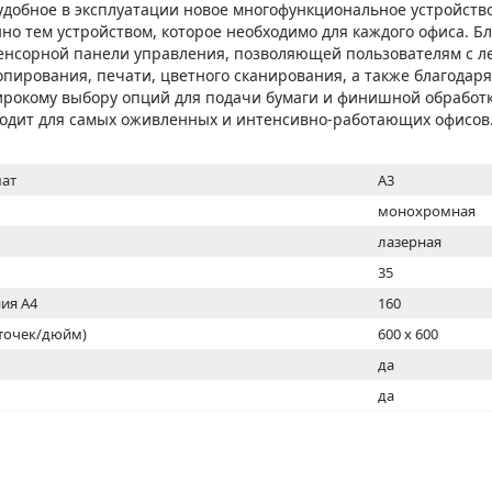
МОН
добное в эксплуатации новое многофункциональное устройство
нно тем устройством, которое необходимо для каждого офиса. 
енсорной панели управления, позволяющей пользователям с л
пирования, печати, цветного сканирования, а также благода
рокому выбору опций для подачи бумаги и финишной обработк
одит для самых оживленных и интенсивно-работающих офисов
ат
A3
монохромная
лазерная
35
ия А4
160
(точек/дюйм)
600 x 600
ь
да
да