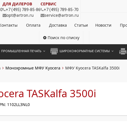
ДЛЯ ДИЛЕРОВ
СЕРВИС
80
+7 (495) 789-85-86
+7 (495) 789-85-70
opt@artron.ru
service@artron.ru
Контакты
Оплата
Доставка
Статьи
Новости
Про
Поиск по списку
ПРОМЫШЛЕННАЯ ПЕЧАТЬ
ШИРОКОФОРМАТНЫЕ СИСТЕМЫ
НОЦВЕТНЫЕ СИСТЕМЫ
ШИРОКОФОРМАТНЫЕ ПРИНТЕРЫ
А3 
a
Монохромные МФУ Kyocera
МФУ Kyocera TASKalfa 3500i
ОХРОМНЫЕ СИСТЕМЫ
ИНЖЕНЕРНЫЕ СИСТЕМЫ
А4 
ЛИКАТОРЫ
А3 
cera TASKalfa 3500i
А4 
PN: 1102LL3NL0
ПРИ
ЦВЕ