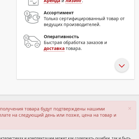
Аренда
и
лизинг
.
Ассортимент
Только сертифицированный товар от
ведущих производителей.
Оперативность
Быстрая обработка заказов и
доставка
товара.
×
ия получения товара будут подтверждены нашими
плате на следующий день или позже, цена на товар и
ктеристиках и комплектации может как содержать ошибки, так и быть