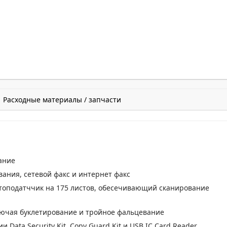
Расходные материалы / запчасти
ание
ания, cетевой факс и интернет факс
оподатччик на 175 листов, обесечивающий сканирование
лючая буклетирование и тройное фальцевание
Data Security Kit, Copy Guard Kit и USB IC Card Reader