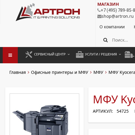
МАГАЗИН
+7 (495) 789-85-
shop@artron.ru
О компании
СЕРВИСНЫЙ ЦЕНТР
УСЛУГИ / РЕШЕНИЯ
ЗАПУСК ОБОРУДОВАНИЯ
АУТСОРСИНГ ПЕЧАТИ
ПОЛ
Главная
Офисные принтеры и МФУ
МФУ
МФУ Kyocer
ГАРАНТИЙНЫЙ РЕМОНТ
ПОКОПИЙНАЯ ПЕЧАТЬ
МОН
ДОГОВОРНОЕ ОБСЛУЖИВАНИЕ
КОНТРОЛЬ ПЕЧАТИ
ДУП
МФУ Kyo
РЕГЛАМЕНТНЫЕ РАБОТЫ
ЛИЗИНГ
АРТИКУЛ: 54725
ПРОФИЛАКТИКА И ТО
АРЕНДА ОБОРУДОВАНИЯ
РАЗОВЫЕ РЕМОНТЫ