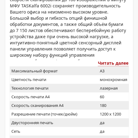
МФУ TASKalfa 6002i сохраняет производительность
Вашего офиса на неизменно высоком уровне.
Большой выбор и гибкость опций финишной
обработки документов, а также общий объём бумаги
до 7 150 листов обеспечивают бесперебойную работу
устройства даже при очень высокой нагрузке, а
интуитивно-понятный цветной сенсорный дисплей
панели управления позволяет получить доступ к
широкому набору функций управления
документооборотом. Функции обеспечения
Читать далее
комплексной безопасности устройства надежно
Максимальный формат
A3
защищают конфиденциальность данных
пользователей.
Цветность печати
монохромная
Технология печати
лазерная
Скорость печати А4
60
Скорость сканирования А4
180
Разрешение печати (точек/дюйм)
1200 x 1200
Двусторонняя печать
да
Сеть
да