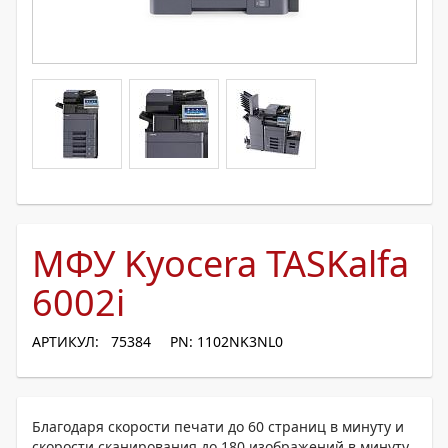
МФУ Kyocera TASKalfa
6002i
АРТИКУЛ: 75384
PN: 1102NK3NL0
Благодаря скорости печати до 60 страниц в минуту и
скорости сканирования до 180 изображений в минуту