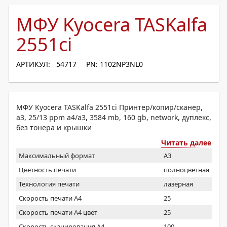
МФУ Kyocera TASKalfa
2551ci
АРТИКУЛ: 54717
PN: 1102NP3NL0
МФУ Kyocera TASKalfa 2551ci Принтер/копир/сканер,
a3, 25/13 ppm a4/a3, 3584 mb, 160 gb, network, дуплекс,
без тонера и крышки
Читать далее
Максимальный формат
A3
Цветность печати
полноцветная
Технология печати
лазерная
Скорость печати А4
25
Скорость печати А4 цвет
25
Скорость сканирования А4
100