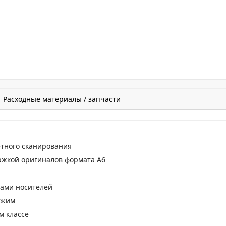
Расходные материалы / запчасти
етного сканирования
ержкой оригиналов формата A6
пами носителей
ежим
м классе