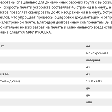
МОН
зработаны специально для динамичных рабочих групп с высоки
: скорость печати устройств составляет 40 страниц в минуту, а
истов позволяет сканировать до 40 изображений в минуту. Уст
айлов, что упрощает процессы оцифровки документации и отп
 электронной почте. Благодаря долговечным компонентам Вы 
лючительно низких затрат на печать и минимального воздейс
издавна славятся МФУ KYOCERA.
ат
A4
монохромная
лазерная
40
ия А4
40
(точек/дюйм)
1800 x 600
ь
да
да
опц