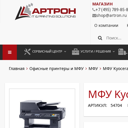
МАГАЗИН
+7 (495) 789-85-
shop@artron.ru
О компании
СЕРВИСНЫЙ ЦЕНТР
УСЛУГИ / РЕШЕНИЯ
ЗАПУСК ОБОРУДОВАНИЯ
АУТСОРСИНГ ПЕЧАТИ
ПОЛ
Главная
Офисные принтеры и МФУ
МФУ
МФУ Kyocer
ГАРАНТИЙНЫЙ РЕМОНТ
ПОКОПИЙНАЯ ПЕЧАТЬ
МОН
ДОГОВОРНОЕ ОБСЛУЖИВАНИЕ
КОНТРОЛЬ ПЕЧАТИ
ДУП
МФУ Ky
РЕГЛАМЕНТНЫЕ РАБОТЫ
ЛИЗИНГ
АРТИКУЛ: 54704
ПРОФИЛАКТИКА И ТО
АРЕНДА ОБОРУДОВАНИЯ
РАЗОВЫЕ РЕМОНТЫ