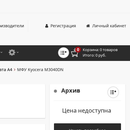
изводители
Регистрация
Личный кабинет
0
Корзина:
0 товаров
Итого:
0 руб.
ЦВЕТНЫЕ
ДЛЯ ОФИСНЫХ ПРИНТЕРОВ И МФУ
ата А4
МФУ Kyocera M3040DN
ЦВЕТНЫЕ
ДЛЯ ПРОМЫШЛЕННОЙ ПЕЧАТИ
МОНОХРОМНЫЕ
ДЛЯ ШИРОКОФОРМАТНЫХ СИСТЕМ
Архив
МОНОХРОМНЫЕ
Цена недоступна
НТЕРЫ ДЛЯ ОФИСА
ТНЫЕ ПРИНТЕРЫ