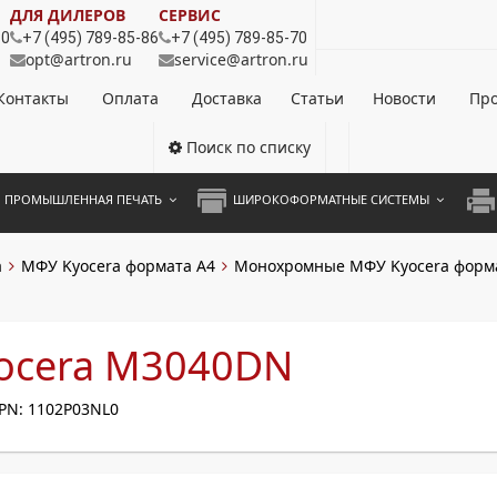
ДЛЯ ДИЛЕРОВ
СЕРВИС
80
+7 (495) 789-85-86
+7 (495) 789-85-70
opt@artron.ru
service@artron.ru
Контакты
Оплата
Доставка
Статьи
Новости
Про
Поиск по списку
ПРОМЫШЛЕННАЯ ПЕЧАТЬ
ШИРОКОФОРМАТНЫЕ СИСТЕМЫ
НОЦВЕТНЫЕ СИСТЕМЫ
ШИРОКОФОРМАТНЫЕ ПРИНТЕРЫ
А3 
a
МФУ Kyocera формата А4
Монохромные МФУ Kyocera форм
ОХРОМНЫЕ СИСТЕМЫ
ИНЖЕНЕРНЫЕ СИСТЕМЫ
А4 
ЛИКАТОРЫ
А3 
ocera M3040DN
А4 
PN: 1102P03NL0
ПРИ
ЦВЕ