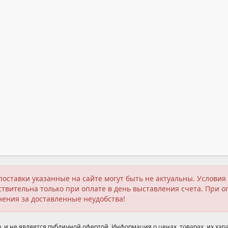
поставки указанные на сайте могут быть не актуальны. Услов
твительна только при оплате в день выставления счета. При о
нения за доставленные неудобства!
 и не является публичной офертой. Информация о ценах, товарах, их хара