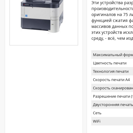
Эти устройства ра
производительности
оригиналов на 75 л
функцией сжатия ф
массивов данных по
этих устройств иск
среду, - всё, чем 
Максимальный форм
Цветность печати
Технология печати
Скорость печати А4
Скорость сканирован
Разрешение печати 
Двусторонняя печат
Сеть
WiFi