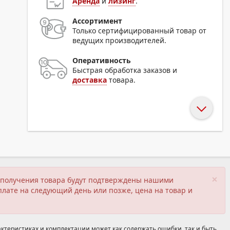
Аренда
и
лизинг
.
Ассортимент
Только сертифицированный товар от
ведущих производителей.
Оперативность
Быстрая обработка заказов и
доставка
товара.
×
ия получения товара будут подтверждены нашими
плате на следующий день или позже, цена на товар и
ктеристиках и комплектации может как содержать ошибки, так и быть