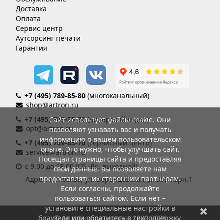
Доставка
Оплата
Сервис центр
Аутсорсинг печати
Гарантия
+7 (495) 789-85-80
(многоканальный)
shop@artron.ru
+7 (495) 789-85-86
(дилерский отдел)
Сайт использует файлы cookie. Они
opt@artron.ru
позволяют узнавать вас и получать
информацию о вашем пользовательском
+7 (495) 789-85-70
(сервисный центр)
опыте. Это нужно, чтобы улучшать сайт.
service@artron.ru
Посещая страницы сайта и предоставляя
с 9.00 до 18.00 (Сб.-Вс. выходной)
свои данные, вы позволяете нам
предоставлять их сторонним партнерам.
Адрес: г. Москва, ул. Воронцовская, д. 35Б корп.1
Если согласны, продолжайте
пользоваться сайтом. Если нет –
установите специальные настройки в
© Артрон компьютерс 2002-2026
браузере или обратитесь в техподдержку.