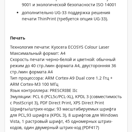
9001 и экологической безопасности ISO 14001
дополнительно UG-33 поддержка решения
печати ThinPrint (требуется опция UG-33).
Печать
Технология печати: Kyocera ECOSYS Colour Laser
Максимальный формат: А4
Скорость печати черно-белой и цветной: обычный
режим до 40 стр./мин формата А4, двусторонняя 36
стр./мин формата А4
Тип процессора: ARM Cortex-A9 Dual core 1.2 Ггц +
ARM Cortex-M3 100 MГц
Язык контроллера: PRESCRIBE IIc
Эмуляции: PCL 6 (PCL5c/PCL-XL), KPDL 3 (совместимость
с PostScript 3), PDF Direct Print, XPS Direct Print
Шрифты/штрих-коды: 93 масштабируемых шрифта
для PCL,93 шрифта (KPDL 3), 8 шрифтов для Windows
Vista, 1 растровый шрифт, 45 одномерных штрих-
кодов, один двумерный штрих-код (PDF417)