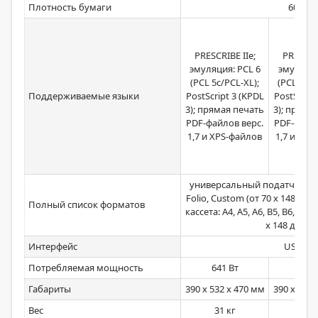
Плотность бумаги
60–220
PRESCRIBE IIe;
PRESCRIB
эмуляция: PCL 6
эмуляция
(PCL 5c/PCL-XL);
(PCL5c / 
Поддерживаемые языки
PostScript 3 (KPDL
PostScript
3); прямая печать
3); пряма
PDF-файлов верс.
PDF-файло
1,7 и XPS-файлов
1,7 и XPS
универсальный податчик: A4, A5
Folio, Custom (от 70 x 148 до 
Полный список форматов
кассета: A4, A5, A6, B5, B6, Lett
x 148 до 216
Интерфейс
USB; Et
Потребляемая мощность
641 Вт
466 
Габариты
390 x 532 x 470 мм
390 x 532 
Вес
31 кг
28,3