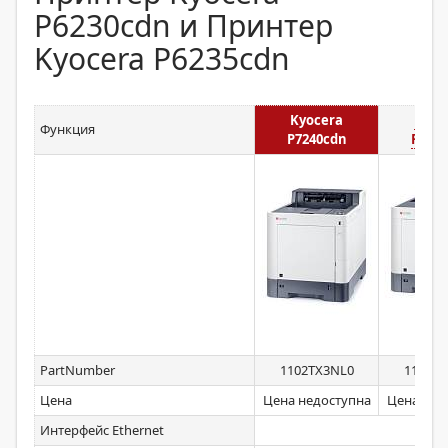
P6230cdn и Принтер
Kyocera P6235cdn
Kyocera
Kyoc
Функция
P7240cdn
P6230
PartNumber
1102TX3NL0
1102TV
Цена
Цена недоступна
Цена нед
Интерфейс Ethernet
д