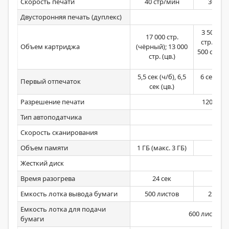
Скорость печати
40 стр/мин
30 стр
Двусторонняя печать (дуплекс)
д
3 500 стр
17 000 стр.
стр. (чёр
Объем картриджа
(чёрный); 13 000
500 стр., 6
стр. (цв.)
(цв
5,5 сек (ч/б), 6,5
6 сек (ч/б
Первый отпечаток
сек (цв.)
(цв
Разрешение печати
1200 x 1
Тип автоподатчика
не
Скорость сканирования
не
Объем памяти
1 ГБ (макс. 3 ГБ)
1 Г
Жесткий диск
не
Время разогрева
24 сек
26 с
Емкость лотка вывода бумаги
500 листов
250 ли
Емкость лотка для подачи
600 листов (м
бумаги