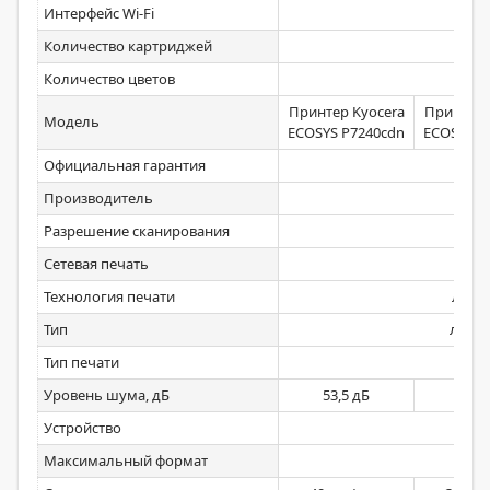
Интерфейс Wi-Fi
опц
Количество картриджей
4
Количество цветов
4
Принтер Kyocera
Принтер 
Модель
ECOSYS P7240cdn
ECOSYS P
Официальная гарантия
2 го
Производитель
Kyoc
Разрешение сканирования
не
Сетевая печать
д
Технология печати
лазе
Тип
лазе
Тип печати
цвет
Уровень шума, дБ
53,5 дБ
49,5
Устройство
прин
Максимальный формат
A