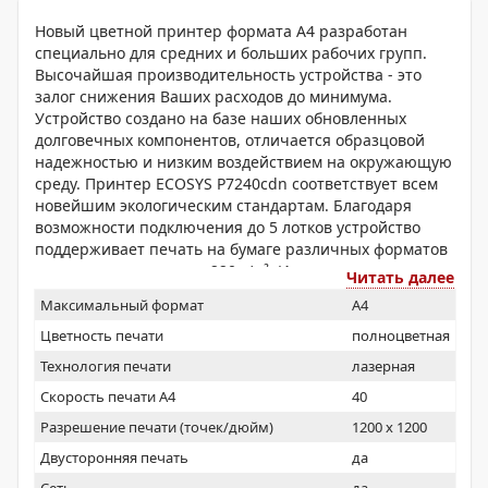
Новый цветной принтер формата А4 разработан
специально для средних и больших рабочих групп.
Высочайшая производительность устройства - это
залог снижения Ваших расходов до минимума.
Устройство создано на базе наших обновленных
долговечных компонентов, отличается образцовой
надежностью и низким воздействием на окружающую
среду. Принтер ECOSYS P7240cdn соответствует всем
новейшим экологическим стандартам. Благодаря
возможности подключения до 5 лотков устройство
поддерживает печать на бумаге различных форматов
и плотности вплоть до 220 г/м². Идеальное цветное
Читать далее
решение для тех, кто хочет повысить эффективность и
Максимальный формат
A4
надежность бизнеса до беспрецедентного уровня и
существенно сократить издержки.
Цветность печати
полноцветная
Технология печати
лазерная
Скорость печати А4
40
Разрешение печати (точек/дюйм)
1200 x 1200
Двусторонняя печать
да