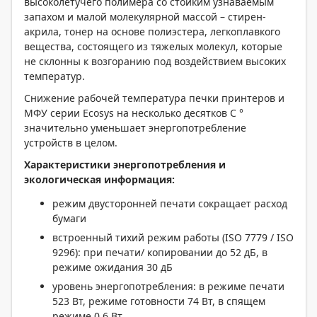
высоколетучего полимера со стойким узнаваемым
запахом и малой молекулярной массой – стирен-
акрила, тонер на основе полиэстера, легкоплавкого
вещества, состоящего из тяжелых молекул, которые
не склонны к возгоранию под воздействием высоких
температур.
Снижение рабочей температура печки принтеров и
МФУ серии Ecosys на несколько десятков С °
значительно уменьшает энергопотребление
устройств в целом.
Характеристики энергопотребления и
экологическая информация:
режим двусторонней печати сокращает расход
бумаги
встроенный тихий режим работы (ISO 7779 / ISO
9296): при печати/ копировании до 52 дБ, в
режиме ожидания 30 дБ
уровень энергопотребления: в режиме печати
523 Вт, режиме готовности 74 Вт, в спящем
режиме 0,6 Вт