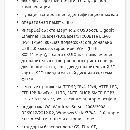
блок двусторонней печати в стандартной
комплектации
функция копирования идентификационных карт
оперативная память: 4Гб
интерфейсы: стандартно 2 x USB хост, Gigabit
Ethernet 10BaseT/100BaseTX/1000BaseT, IPv6,
IPv4, IPSec, 802.3az поддержка; опционально
USB 2.0 высокоскоростной, Wi-Fi (IEEE
802.11b/g/n), 2 слота eKUIO для подключения
дополнительного встроенного принт-сервера,
для опции факса, слот для дополнительной SD –
карты, SSD твердотельный диск или система
факса
сетевые протоколы: TCP/IP, IPv4, IPv6; HTTP, LPD,
FTP, IPP, RawPort, LLTD, SNTP, DHCP, SMTP, POP3,
DNS, SNMPv1/v2, WSD Scan/Print, Apple Bonjour
поддержка ОС: Windows Server 2008/2008
R2/2012/2012 R2, Windows Vista/7/8/8.1/10, Apple
Macintosh OS X 10.5 и старше, Linux
стандарты безопасности: GS, TÜV, CE,