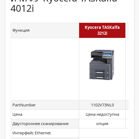
4012i
Kyocera TASKalfa
K
Функция
3212i
PartNumber
1102V73NL0
Цена
Цена недоступна
Двустороннее сканирование
опция
Интерфейс Ethernet