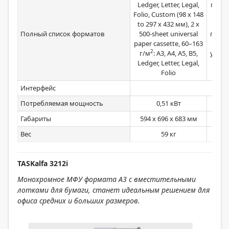
Ledger, Letter, Legal,
податч
Folio, Custom (98 x 148
B5, Le
to 297 x 432 мм), 2 x
Полный список форматов
500-sheet universal
польз
paper cassette, 60–163
148
2
г/м
: A3, A4, A5, B5,
униве
Ledger, Letter, Legal,
A3, 
Folio
Let
Интерфейс
Потребляемая мощность
0,51 кВт
Габариты
594 x 696 x 683 мм
688
Вес
59 кг
TASKalfa 3212i
Монохромное МФУ формата А3 с вместительными
лотками для бумаги, станет идеальным решением для
офиса средних и больших размеров.