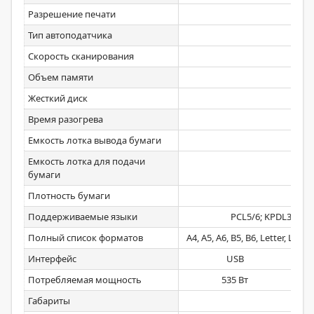
Разрешение печати
Тип автоподатчика
Скорость сканирования
Объем памяти
Жесткий диск
Время разогрева
Емкость лотка вывода бумаги
Емкость лотка для подачи
350
бумаги
Плотность бумаги
Поддерживаемые языки
PCL5/6; KPDL3 (эму
Полный список форматов
A4, A5, A6, B5, B6, Letter, Le
Интерфейс
USB
Потребляемая мощность
535 Вт
Габариты
2