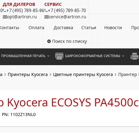
ДЛЯ ДИЛЕРОВ
СЕРВИС
80
+7 (495) 789-85-86
+7 (495) 789-85-70
opt@artron.ru
service@artron.ru
Контакты
Оплата
Доставка
Статьи
Новости
Про
Поиск по списку
ПРОМЫШЛЕННАЯ ПЕЧАТЬ
ШИРОКОФОРМАТНЫЕ СИСТЕМЫ
НОЦВЕТНЫЕ СИСТЕМЫ
ШИРОКОФОРМАТНЫЕ ПРИНТЕРЫ
А3 
а
Принтеры Kyocera
Цветные принтеры Kyocera
Принтер 
ОХРОМНЫЕ СИСТЕМЫ
ИНЖЕНЕРНЫЕ СИСТЕМЫ
А4 
ЛИКАТОРЫ
А3 
 Kyocera ECOSYS PA4500c
А4 
PN: 1102Z13NL0
ПРИ
ЦВЕ