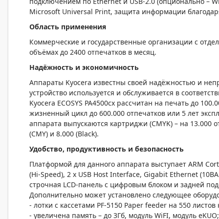
подключением по Ethernet и USB-2.0 (опционально – Wi
Microsoft Universal Print, защита информации благода
Область применения
Коммерческие и государственные организации с отде
объёмах до 2400 отпечатков в месяц.
Надёжность и экономичность
Аппараты Kyocera известны своей надёжностью и непр
устройство используется и обслуживается в соответст
Kyocera ECOSYS PA4500cx рассчитан на печать до 100.0
жизненный цикл до 600.000 отпечатков или 5 лет экспл
аппарата выпускаются картриджи (CMYK) – на 13.000 отп
(CMY) и 8.000 (Black).
Удобство, продуктивность и безопасность
Платформой для данного аппарата выступает ARM Cortex
(Hi-Speed), 2 x USB Host Interface, Gigabit Ethernet (1
строчная LCD-панель с цифровым блоком и задней под
Дополнительно может установлено следующее оборуд
- лотки с кассетами PF-5150 Paper feeder на 550 листов
- увеличена память – до 3Гб, модуль WiFI, модуль eKUO