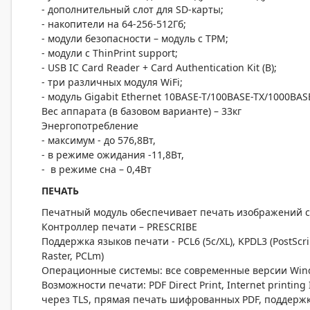
- дополнительный слот для SD-карты;
- накопители на 64-256-512Гб;
- модули безопасности – модуль с TPM;
- модули с ThinPrint support;
- USB IC Card Reader + Card Authentication Kit (B);
- три различных модуля WiFi;
- модуль Gigabit Ethernet 10BASE-T/100BASE-TX/1000BASE
Вес аппарата (в базовом варианте) – 33кг
Энергопотребление
- максимум - до 576,8Вт,
- в режиме ожидания -11,8Вт,
- в режиме сна – 0,4Вт
ПЕЧАТЬ
Печатный модуль обеспечивает печать изображений с
Контроллер печати – PRESCRIBE
Поддержка языков печати - PCL6 (5c/XL), KPDL3 (PostScri
Raster, PCLm)
Операционные системы: все современные версии Windo
Возможности печати: PDF Direct Print, Internet printing
через TLS, прямая печать шифрованных PDF, поддержка 