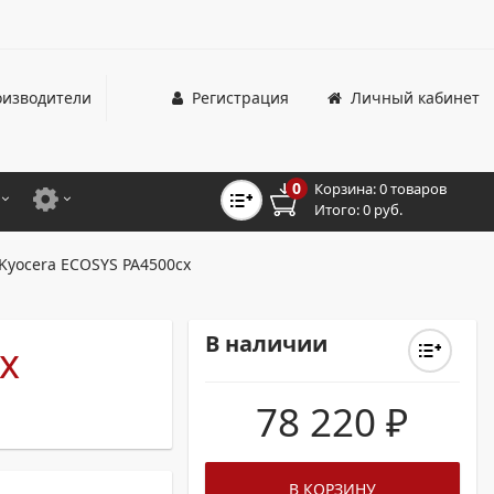
изводители
Регистрация
Личный кабинет
0
Корзина:
0 товаров
Итого:
0 руб.
ЦВЕТНЫЕ
ДЛЯ ОФИСНЫХ ПРИНТЕРОВ И МФУ
Kyocera ECOSYS PA4500cx
ЦВЕТНЫЕ
ДЛЯ ПРОМЫШЛЕННОЙ ПЕЧАТИ
МОНОХРОМНЫЕ
ДЛЯ ШИРОКОФОРМАТНЫХ СИСТЕМ
В наличии
x
МОНОХРОМНЫЕ
78 220
₽
НТЕРЫ ДЛЯ ОФИСА
ТНЫЕ ПРИНТЕРЫ
В КОРЗИНУ