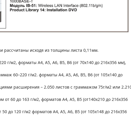
и рассчитаны исходя из толщины листа 0,11мм.
20 г/м2, форматы A4, A5, A6, B5, B6 (от 70x140 до 216x356 мм),
аммаж 60–220 г/м2. форматы A4, A5, A6, B5, B6 (от 105x140 до
иями расширения – 2.050 листов с граммажом 75г/м2 или 2.21
от 60 до 163 г/м2, форматов A4, A5, B5 (от140x210 до 216x356
50 до 120 г/м2 форматов A4, A5, A6, B5 (от 105x148 до 216x356