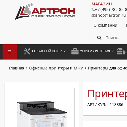
МАГАЗИН
+7 (495) 789-85-
shop@artron.ru
О компании
СЕРВИСНЫЙ ЦЕНТР
УСЛУГИ / РЕШЕНИЯ
ЗАПУСК ОБОРУДОВАНИЯ
АУТСОРСИНГ ПЕЧАТИ
ПОЛ
Главная
Офисные принтеры и МФУ
Принтеры для офис
ГАРАНТИЙНЫЙ РЕМОНТ
ПОКОПИЙНАЯ ПЕЧАТЬ
МОН
ДОГОВОРНОЕ ОБСЛУЖИВАНИЕ
КОНТРОЛЬ ПЕЧАТИ
ДУП
Принтер
РЕГЛАМЕНТНЫЕ РАБОТЫ
ЛИЗИНГ
АРТИКУЛ: 118886
ПРОФИЛАКТИКА И ТО
АРЕНДА ОБОРУДОВАНИЯ
РАЗОВЫЕ РЕМОНТЫ