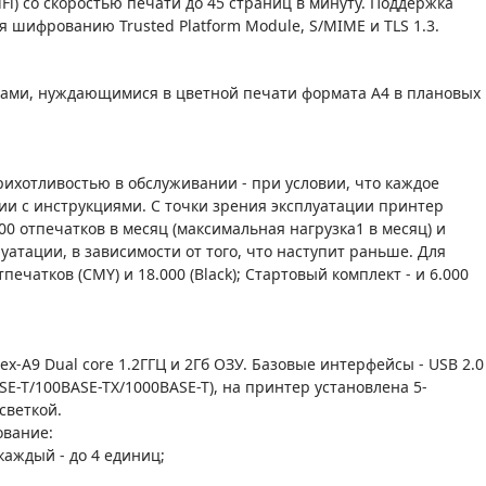
Fi) со скоростью печати до 45 страниц в минуту. Поддержка
ря шифрованию Trusted Platform Module, S/MIME и TLS 1.3.
лами, нуждающимися в цветной печати формата А4 в плановых
ихотливостью в обслуживании - при условии, что каждое
вии с инструкциями. С точки зрения эксплуатации принтер
00 отпечатков в месяц (максимальная нагрузка1 в месяц) и
уатации, в зависимости от того, что наступит раньше. Для
ечатков (CMY) и 18.000 (Black); Стартовый комплект - и 6.000
-A9 Dual core 1.2ГГЦ и 2Гб ОЗУ. Базовые интерфейсы - USB 2.0
0BASE-T/100BASE-TX/1000BASE-T), на принтер установлена 5-
светкой.
ование:
 каждый - до 4 единиц;
;