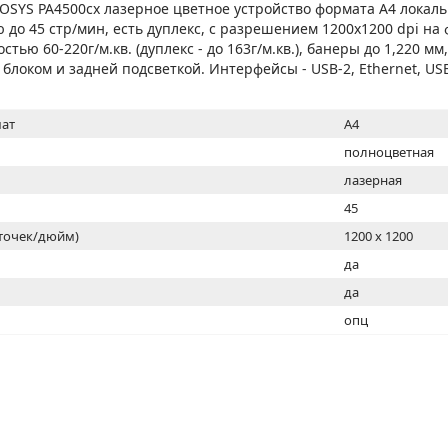
МОН
OSYS PA4500cx лазерное цветное устройство формата А4 локаль
 до 45 стр/мин, есть дуплекс, с разрешением 1200х1200 dpi на 
стью 60-220г/м.кв. (дуплекс - до 163г/м.кв.), банеры до 1,220 мм
локом и задней подсветкой. Интерфейсы - USB-2, Ethernet, USB-
ат
A4
полноцветная
лазерная
45
(точек/дюйм)
1200 x 1200
ь
да
да
опц