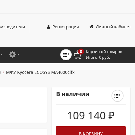
изводители
Регистрация
Личный кабинет
0
Корзина:
0 товаров
Итого:
0 руб.
ЦВЕТНЫЕ
ДЛЯ ОФИСНЫХ ПРИНТЕРОВ И МФУ
4
МФУ Kyocera ECOSYS MA4000cifx
ЦВЕТНЫЕ
ДЛЯ ПРОМЫШЛЕННОЙ ПЕЧАТИ
МОНОХРОМНЫЕ
ДЛЯ ШИРОКОФОРМАТНЫХ СИСТЕМ
В наличии
МОНОХРОМНЫЕ
109 140
₽
НТЕРЫ ДЛЯ ОФИСА
ТНЫЕ ПРИНТЕРЫ
В КОРЗИНУ