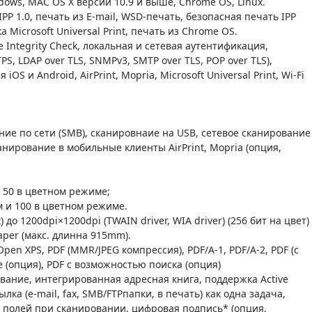
ws, MAC OS X версии 10.9 и выше, Chrome OS, Linux.
 IPP 1.0, печать из E-mail, WSD-печать, безопасная печать IPP
Microsoft Universal Print, печать из Chrome OS.
e Integrity Check, локальная и сетевая аутентификация,
, LDAP over TLS, SNMPv3, SMTP over TLS, POP over TLS),
S и Android, AirPrint, Mopria, Microsoft Universal Print, Wi-Fi
ние по сети (SMB), сканировнаие на USB, сетевое сканирование
анирование в мобильные клиенты AirPrint, Mopria (опция,
и 50 в цветном режиме;
ом и 100 в цветном режиме.
 до 1200dpi×1200dpi (TWAIN driver, WIA driver) (256 бит на цвет)
aper (макс. длинна 915mm).
pen XPS, PDF (MMR/JPEG компрессия), PDF/A-1, PDF/A-2, PDF (с
e (опция), PDF с возможностью поиска (опция)
вание, интегрированная адресная книга, поддержка Active
ка (e-mail, fax, SMB/FTPпапки, в печать) как одна задача,
 полей при сканировании, цифровая подпись* (опция,