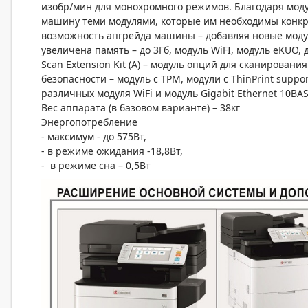
изобр/мин для монохромного режимов. Благодаря мод
машину теми модулями, которые им необходимы конкр
возможность апгрейда машины – добавляя новые мод
увеличена память – до 3Гб, модуль WiFI, модуль eKUO,
Scan Extension Kit (A) – модуль опций для сканирован
безопасности – модуль с TPM, модули с ThinPrint support
различных модуля WiFi и модуль Gigabit Ethernet 10BAS
Вес аппарата (в базовом варианте) – 38кг
Энергопотребление
- максимум - до 575Вт,
- в режиме ожидания -18,8Вт,
- в режиме сна – 0,5Вт