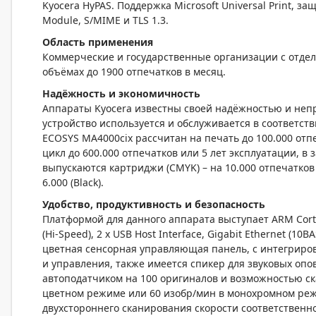
Kyocera HyPAS. Поддержка Microsoft Universal Print, 
Module, S/MIME и TLS 1.3.
Область применения
Коммерческие и государственные организации с отде
объёмах до 1900 отпечатков в месяц.
Надёжность и экономичность
Аппараты Kyocera известны своей надёжностью и непр
устройство используется и обслуживается в соответст
ECOSYS MA4000cix рассчитан на печать до 100.000 отп
цикл до 600.000 отпечатков или 5 лет эксплуатации, в
выпускаются картриджи (CMYK) – на 10.000 отпечатков (
6.000 (Black).
Удобство, продуктивность и безопасность
Платформой для данного аппарата выступает ARM Cortex
(Hi-Speed), 2 x USB Host Interface, Gigabit Ethernet (
цветная сенсорная управляющая панель, с интегриро
и управления, также имеется спикер для звуковых оп
автоподатчиком на 100 оригиналов и возможностью ск
цветном режиме или 60 изобр/мин в монохромном реж
двухстороннего сканирования скорости соответственно