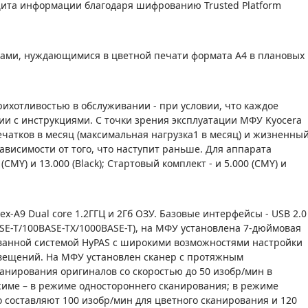
защита информации благодаря шифрованию Trusted Platform
лами, нуждающимися в цветной печати формата А4 в плановых
ихотливостью в обслуживании - при условии, что каждое
вии с инструкциями. С точки зрения эксплуатации МФУ Kyocera
ечатков в месяц (максимальная нагрузка1 в месяц) и жизненны
 зависимости от того, что наступит раньше. Для аппарата
CMY) и 13.000 (Black); Стартовый комплект - и 5.000 (CMY) и
-A9 Dual core 1.2ГГЦ и 2Гб ОЗУ. Базовые интерфейсы - USB 2.0
10BASE-T/100BASE-TX/1000BASE-T), на МФУ установлена 7-дюймовая
ванной системой HyPAS с широкими возможностями настройки
овещений. На МФУ установлен сканер с протяжным
анирования оригиналов со скоростью до 50 изобр/мин в
име – в режиме одностороннего сканирования; в режиме
 составляют 100 изобр/мин для цветного сканирования и 120