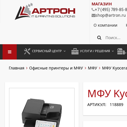
МАГАЗИН
+7 (495) 789-85-
shop@artron.ru
О компании
СЕРВИСНЫЙ ЦЕНТР
УСЛУГИ / РЕШЕНИЯ
ЗАПУСК ОБОРУДОВАНИЯ
АУТСОРСИНГ ПЕЧАТИ
ПОЛ
Главная
Офисные принтеры и МФУ
МФУ
МФУ Kyocer
ГАРАНТИЙНЫЙ РЕМОНТ
ПОКОПИЙНАЯ ПЕЧАТЬ
МОН
ДОГОВОРНОЕ ОБСЛУЖИВАНИЕ
КОНТРОЛЬ ПЕЧАТИ
ДУП
МФУ Kyo
РЕГЛАМЕНТНЫЕ РАБОТЫ
ЛИЗИНГ
АРТИКУЛ: 118889
ПРОФИЛАКТИКА И ТО
АРЕНДА ОБОРУДОВАНИЯ
РАЗОВЫЕ РЕМОНТЫ