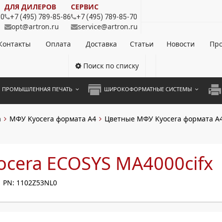
ДЛЯ ДИЛЕРОВ
СЕРВИС
80
+7 (495) 789-85-86
+7 (495) 789-85-70
opt@artron.ru
service@artron.ru
Контакты
Оплата
Доставка
Статьи
Новости
Про
Поиск по списку
ПРОМЫШЛЕННАЯ ПЕЧАТЬ
ШИРОКОФОРМАТНЫЕ СИСТЕМЫ
НОЦВЕТНЫЕ СИСТЕМЫ
ШИРОКОФОРМАТНЫЕ ПРИНТЕРЫ
А3 
a
МФУ Kyocera формата А4
Цветные МФУ Kyocera формата А
ОХРОМНЫЕ СИСТЕМЫ
ИНЖЕНЕРНЫЕ СИСТЕМЫ
А4 
ЛИКАТОРЫ
А3 
cera ECOSYS MA4000cifx
А4 
PN: 1102Z53NL0
ПРИ
ЦВЕ