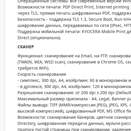
Операционные системы: все современные версии Windo
Возможности печати: PDF Direct Print, Internet printing
через TLS, прямая печать шифрованных PDF, поддержка 
Безопасность - поддержка TLS 1.3, Secure Boot, Run-tim
шифрование данных, передаваемых по сети (IPsec, HTTPS
Поддержка мобильной печати: KYOCERA Mobile Print для iO
Direct (опционально).
СКАНЕР
Функционал: сканирование на Email, на-FTP, сканирова
(TWAIN, WIA, WSD scan), сканирование в Chrome OS, ск
требуется WiFi).
Скорость сканирования
- симплекс, 300 dpi, A4, изобр/мин: 60 в монохромном 
- в дуплексе, 300 dpi, A4, изобр/мин: 120 в монохромн
Разрешение сканирования: от 200 dpi x 200 dpi (Default)
Максимальный размер оригинала - A4, Legal, Banner p
Файлы вывода: TIFF (MMR/компрессия JPEG), JPEG, XPS, O
высокой компрессией), шифрованный PDF, MS Office fil
Возможности: сканирование банеров, цветное сканиро
Directory, шифрованная передача данных, мульти-рассыл
пропуск пустой страницы при сканировании, удаление