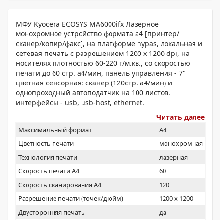
МФУ Kyocera ECOSYS MA6000ifx Лазерное
монохромное устройство формата a4 [принтер/
сканер/копир/факс], на платформе hypas, локальная и
сетевая печать с разрешением 1200 x 1200 dpi, на
носителях плотностью 60-220 г/м.кв., со скоростью
печати до 60 стр. а4/мин, панель управления - 7"
цветная сенсорная; сканер (120стр. а4/мин) и
однопроходный автоподатчик на 100 листов.
интерфейсы - usb, usb-host, ethernet.
Читать далее
Максимальный формат
A4
Цветность печати
монохромная
Технология печати
лазерная
Скорость печати А4
60
Скорость сканирования А4
120
Разрешение печати (точек/дюйм)
1200 x 1200
Двусторонняя печать
да