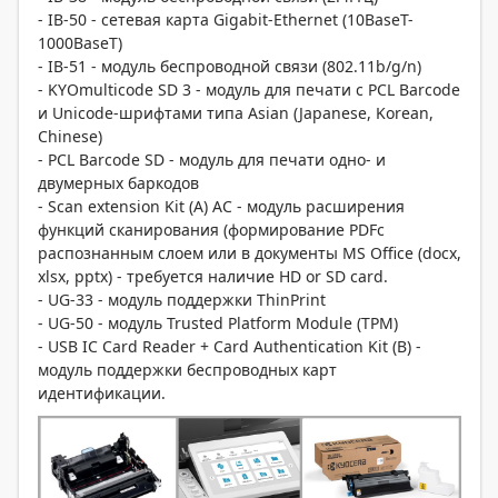
- IB-50 - сетевая карта Gigabit-Ethernet (10BaseT-
1000BaseT)
- IB-51 - модуль беспроводной связи (802.11b/g/n)
- KYOmulticode SD 3 - модуль для печати с PCL Barcode
и Unicode-шрифтами типа Asian (Japanese, Korean,
Chinese)
- PCL Barcode SD - модуль для печати одно- и
двумерных баркодов
- Scan extension Kit (A) AC - модуль расширения
функций сканирования (формирование PDFс
распознанным слоем или в документы MS Office (docx,
xlsx, pptx) - требуется наличие HD or SD card.
- UG-33 - модуль поддержки ThinPrint
- UG-50 - модуль Trusted Platform Module (TPM)
- USB IC Card Reader + Card Authentication Kit (B) -
модуль поддержки беспроводных карт
идентификации.