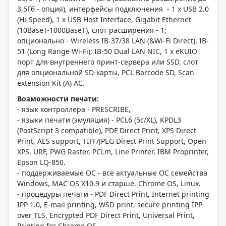
3,5Гб - опция), интерфейсы подключения - 1 x USB 2.0
(Hi-Speed), 1 x USB Host Interface, Gigabit Ethernet
(10BaseT-1000BaseT), слот расширения - 1;
опционально - Wireless IB-37/38 LAN (&Wi-Fi Direct), IB-
51 (Long Range Wi-Fi); IB-50 Dual LAN NIC, 1 x eKUIO
порт для внутреннего принт-сервера или SSD, слот
для опциональной SD-карты, PCL Barcode SD, Scan
extension Kit (A) AC.
Возможности печати:
- язык контроллера - PRESCRIBE,
- языки печати (эмуляция) - PCL6 (5c/XL), KPDL3
(PostScript 3 compatible), PDF Direct Print, XPS Direct
Print, AES support, TIFF/JPEG Direct Print Support, Open
XPS, URF, PWG Raster, PCLm, Line Printer, IBM Proprinter,
Epson LQ-850.
- поддерживаемые ОС - все актуальные ОС семейства
Windows, MAC OS X10.9 и старше, Chrome OS, Linux.
- процедуры печати - PDF Direct Print, Internet printing
IPP 1.0, E-mail printing, WSD print, secure printing IPP
over TLS, Encrypted PDF Direct Print, Universal Print,
Printing for Chrome OS