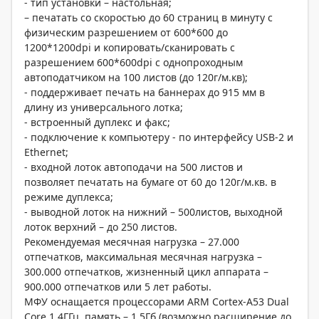
- тип установки – настольная;
– печатать со скоростью до 60 страниц в минуту с
физическим разрешением от 600*600 до
1200*1200dpi и копировать/сканировать с
разрешением 600*600dpi с однопроходным
автоподатчиком на 100 листов (до 120г/м.кв);
- поддерживает печать на баннерах до 915 мм в
длину из универсального лотка;
- встроенный дуплекс и факс;
- подключение к компьютеру - по интерфейсу USB-2 и
Ethernet;
- входной лоток автоподачи на 500 листов и
позволяет печатать на бумаге от 60 до 120г/м.кв. в
режиме дуплекса;
- выводной лоток на нижний – 500листов, выходной
лоток верхний – до 250 листов.
Рекомендуемая месячная нагрузка – 27.000
отпечатков, максимальная месячная нагрузка –
300.000 отпечатков, жизненный цикл аппарата –
900.000 отпечатков или 5 лет работы.
МФУ оснащается процессорами ARM Cortex-A53 Dual
Core 1,4ГГц, память – 1,5Гб (возможно расширение до