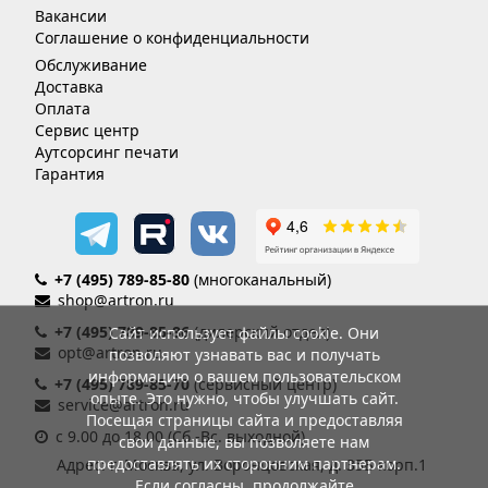
Вакансии
Соглашение о конфиденциальности
Обслуживание
Доставка
Оплата
Сервис центр
Аутсорсинг печати
Гарантия
+7 (495) 789-85-80
(многоканальный)
shop@artron.ru
+7 (495) 789-85-86
(дилерский отдел)
Сайт использует файлы cookie. Они
opt@artron.ru
позволяют узнавать вас и получать
информацию о вашем пользовательском
+7 (495) 789-85-70
(сервисный центр)
опыте. Это нужно, чтобы улучшать сайт.
service@artron.ru
Посещая страницы сайта и предоставляя
с 9.00 до 18.00 (Сб.-Вс. выходной)
свои данные, вы позволяете нам
предоставлять их сторонним партнерам.
Адрес: г. Москва, ул. Воронцовская, д. 35Б корп.1
Если согласны, продолжайте