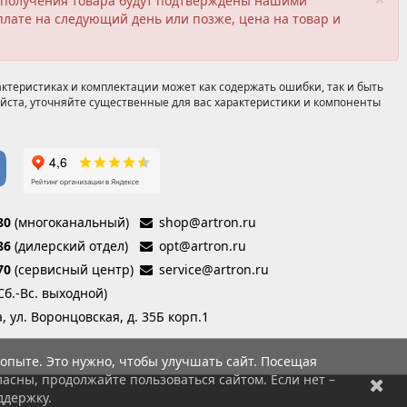
ия получения товара будут подтверждены нашими
плате на следующий день или позже, цена на товар и
ктеристиках и комплектации может как содержать ошибки, так и быть
йста, уточняйте существенные для вас характеристики и компоненты
80
(многоканальный)
shop@artron.ru
86
(дилерский отдел)
opt@artron.ru
70
(сервисный центр)
service@artron.ru
(Сб.-Вс. выходной)
а, ул. Воронцовская, д. 35Б корп.1
опыте. Это нужно, чтобы улучшать сайт. Посещая
асны, продолжайте пользоваться сайтом. Если нет –
ддержку.