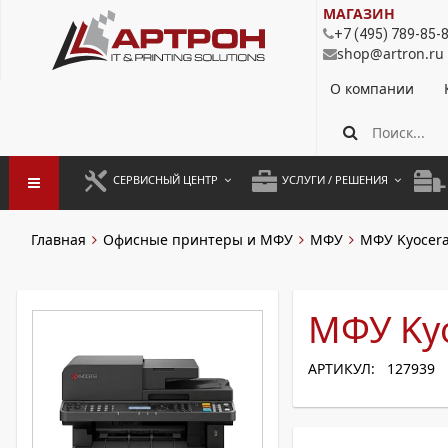
МАГАЗИН
+7 (495) 789-85-
shop@artron.ru
О компании
СЕРВИСНЫЙ ЦЕНТР
УСЛУГИ / РЕШЕНИЯ
ЗАПУСК ОБОРУДОВАНИЯ
АУТСОРСИНГ ПЕЧАТИ
ПОЛ
Главная
Офисные принтеры и МФУ
МФУ
МФУ Kyocer
ГАРАНТИЙНЫЙ РЕМОНТ
ПОКОПИЙНАЯ ПЕЧАТЬ
МОН
ДОГОВОРНОЕ ОБСЛУЖИВАНИЕ
КОНТРОЛЬ ПЕЧАТИ
ДУП
МФУ Ky
РЕГЛАМЕНТНЫЕ РАБОТЫ
ЛИЗИНГ
АРТИКУЛ: 127939
ПРОФИЛАКТИКА И ТО
АРЕНДА ОБОРУДОВАНИЯ
РАЗОВЫЕ РЕМОНТЫ