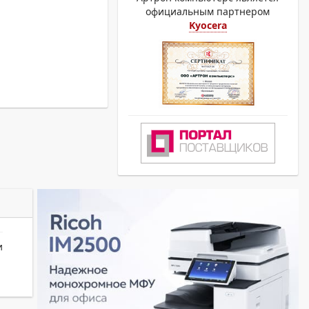
официальным партнером
Kyocera
и