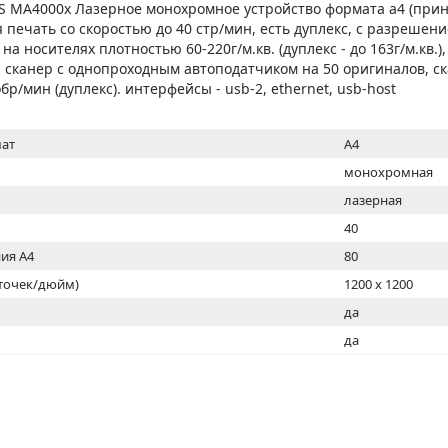
МОН
 MA4000x Лазерное монохромное устройство формата а4 (прин
 печать со скоростью до 40 стр/мин, есть дуплекс, с разрешени
на носителях плотностью 60-220г/м.кв. (дуплекс - до 163г/м.кв.),
 сканер с однопроходным автоподатчиком на 50 оригиналов, с
бр/мин (дуплекс). интерфейсы - usb-2, ethernet, usb-host
ат
A4
монохромная
лазерная
40
ия А4
80
(точек/дюйм)
1200 x 1200
ь
да
да