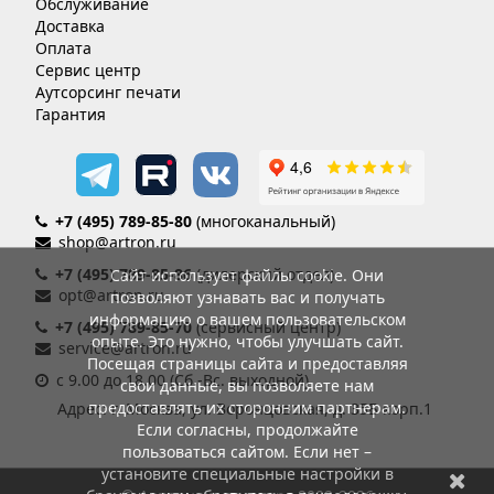
Обслуживание
Доставка
Оплата
Сервис центр
Аутсорсинг печати
Гарантия
+7 (495) 789-85-80
(многоканальный)
shop@artron.ru
+7 (495) 789-85-86
(дилерский отдел)
Сайт использует файлы cookie. Они
opt@artron.ru
позволяют узнавать вас и получать
информацию о вашем пользовательском
+7 (495) 789-85-70
(сервисный центр)
опыте. Это нужно, чтобы улучшать сайт.
service@artron.ru
Посещая страницы сайта и предоставляя
с 9.00 до 18.00 (Сб.-Вс. выходной)
свои данные, вы позволяете нам
предоставлять их сторонним партнерам.
Адрес: г. Москва, ул. Воронцовская, д. 35Б корп.1
Если согласны, продолжайте
пользоваться сайтом. Если нет –
установите специальные настройки в