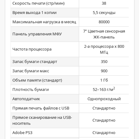
Скорость печати (стр/мин)
38
Время выхода 1 копии
5,5 секунды
Максимальная нагрузка в месяц
80000
7” Цветная сенсорная
6-
Панель управления МФУ
ЖК-панель
б
2-а процессора х 800
Частота процессора
МГц
Запас бумаги стандарт
350
Запас бумаги макс
900
Объем памяти (стандарт)
1 Гб
2
Плотность бумаги
52–163 г/м
Автоподатчик
Однопроходный
Прямая печать файлов с USB
Стандартно
Прямое сканирование на USB-
Стандартно
носитель
Adobe PS3
Стандартно