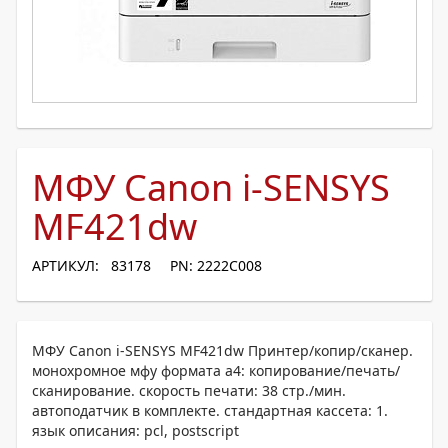
МФУ Canon i-SENSYS
MF421dw
АРТИКУЛ: 83178
PN: 2222C008
МФУ Canon i-SENSYS MF421dw Принтер/копир/сканер.
монохромное мфу формата а4: копирование/печать/
сканирование. скорость печати: 38 стр./мин.
автоподатчик в комплекте. стандартная кассета: 1.
язык описания: pcl, postscript