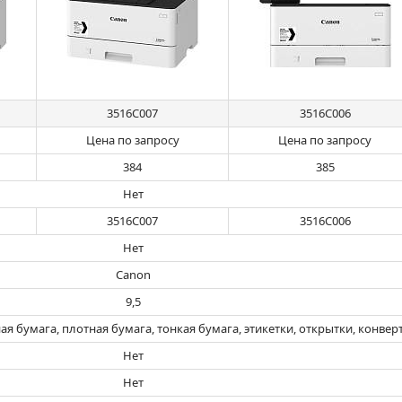
3516C007
3516C006
Цена по запросу
Цена по запросу
384
385
Нет
3516C007
3516C006
Нет
Canon
9,5
я бумага, плотная бумага, тонкая бумага, этикетки, открытки, конвер
Нет
Нет