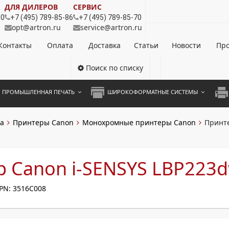
ДЛЯ ДИЛЕРОВ
СЕРВИС
80
+7 (495) 789-85-86
+7 (495) 789-85-70
opt@artron.ru
service@artron.ru
Контакты
Оплата
Доставка
Статьи
Новости
Про
Поиск по списку
ПРОМЫШЛЕННАЯ ПЕЧАТЬ
ШИРОКОФОРМАТНЫЕ СИСТЕМЫ
НОЦВЕТНЫЕ СИСТЕМЫ
ШИРОКОФОРМАТНЫЕ ПРИНТЕРЫ
А3 
а
Принтеры Canon
Монохромные принтеры Canon
Принте
ОХРОМНЫЕ СИСТЕМЫ
ИНЖЕНЕРНЫЕ СИСТЕМЫ
А4 
ЛИКАТОРЫ
А3 
 Canon i-SENSYS LBP223
А4 
PN: 3516C008
ПРИ
ЦВЕ