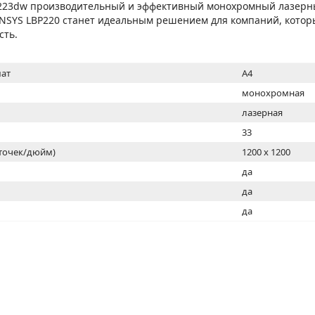
МОН
P223dw производительный и эффективный монохромный лазер
ENSYS LBP220 станет идеальным решением для компаний, котор
сть.
ат
A4
монохромная
лазерная
33
(точек/дюйм)
1200 x 1200
ь
да
да
да