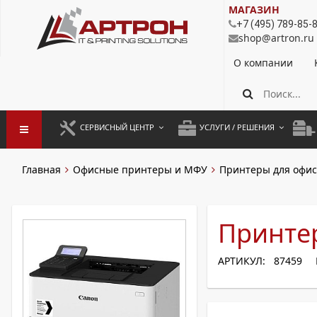
МАГАЗИН
+7 (495) 789-85-
shop@artron.ru
О компании
СЕРВИСНЫЙ ЦЕНТР
УСЛУГИ / РЕШЕНИЯ
ЗАПУСК ОБОРУДОВАНИЯ
АУТСОРСИНГ ПЕЧАТИ
ПОЛ
Главная
Офисные принтеры и МФУ
Принтеры для офис
ГАРАНТИЙНЫЙ РЕМОНТ
ПОКОПИЙНАЯ ПЕЧАТЬ
МОН
ДОГОВОРНОЕ ОБСЛУЖИВАНИЕ
КОНТРОЛЬ ПЕЧАТИ
ДУП
Принтер
РЕГЛАМЕНТНЫЕ РАБОТЫ
ЛИЗИНГ
АРТИКУЛ: 87459
ПРОФИЛАКТИКА И ТО
АРЕНДА ОБОРУДОВАНИЯ
РАЗОВЫЕ РЕМОНТЫ