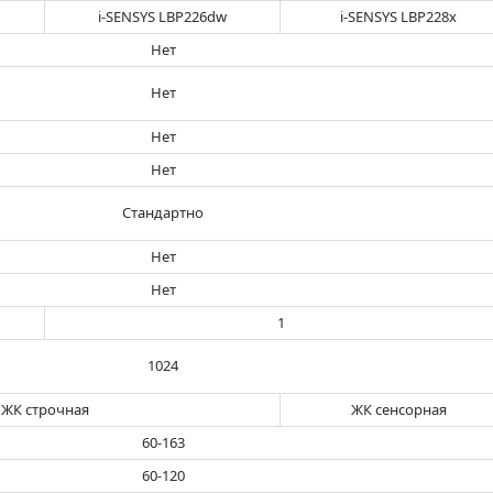
i-SENSYS LBP226dw
i-SENSYS LBP228x
Нет
Нет
Нет
Нет
Стандартно
Нет
Нет
1
1024
ЖК строчная
ЖК сенсорная
60-163
60-120