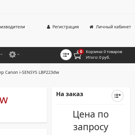
изводители
Регистрация
Личный кабинет
0
Корзина:
0 товаров
Итого:
0 руб.
ЦВЕТНЫЕ
ДЛЯ ОФИСНЫХ ПРИНТЕРОВ И МФУ
р Canon i-SENSYS LBP223dw
ЦВЕТНЫЕ
ДЛЯ ПРОМЫШЛЕННОЙ ПЕЧАТИ
МОНОХРОМНЫЕ
ДЛЯ ШИРОКОФОРМАТНЫХ СИСТЕМ
На заказ
dw
МОНОХРОМНЫЕ
Цена по
НТЕРЫ ДЛЯ ОФИСА
запросу
ТНЫЕ ПРИНТЕРЫ