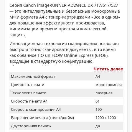
Серия Canon imageRUNNER ADVANCE DX 717/617/527
— это интеллектуальные и безопасные монохромные
МФУ формата A4 с тонер-картриджами «Все в одном»
для повышения эффективности производства,
минимизации времени простоя и комплексной
защиты
Инновационная технология сканирования позволяет
быстро и точно сканировать документы, в то время
как облачное ПО uniFLOW Online Express (uFOE),
входящее в стандартную конфигурацию,
обеспечивает эффективное управление парком
Читать далее
устройств и оптимальное подключение к облачным
Максимальный формат
A4
ресурсам. Адаптируемый дизайн позволит сэкономить
пространство, выбрав настольную или напольную
Цветность печати
монохромная
конфигурацию в зависимости от площади офиса и
Технология печати
лазерная
потребностей.
Скорость печати А4
61
Скорость сканирования А4
190
Разрешение печати (точек/дюйм)
1200 x 1200
Двусторонняя печать
да