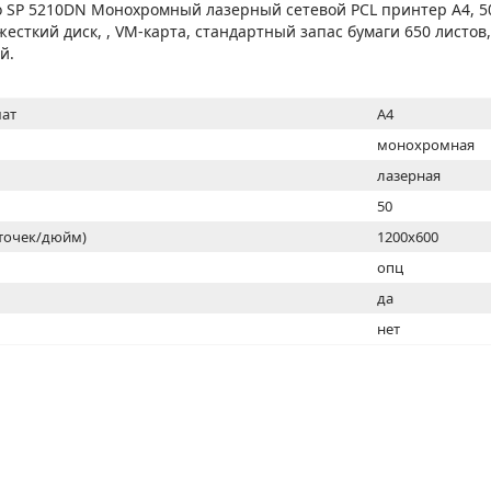
МОН
io SP 5210DN Монохромный лазерный сетевой PCL принтер A4, 5
, жесткий диск, , VM-карта, стандартный запас бумаги 650 листов
й.
ат
A4
монохромная
лазерная
50
(точек/дюйм)
1200x600
ь
опц
да
нет