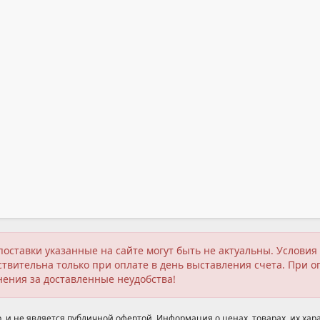
поставки указанные на сайте могут быть не актуальны. Услов
твительна только при оплате в день выставления счета. При о
нения за доставленные неудобства!
 и не является публичной офертой. Информация о ценах, товарах, их хара