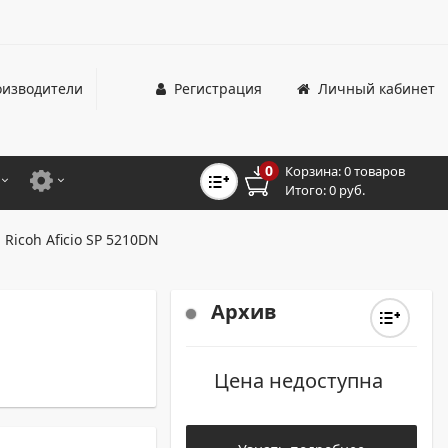
изводители
Регистрация
Личный кабинет
0
Корзина:
0 товаров
Итого:
0 руб.
ЦВЕТНЫЕ
ДЛЯ ОФИСНЫХ ПРИНТЕРОВ И МФУ
Ricoh Aficio SP 5210DN
ЦВЕТНЫЕ
ДЛЯ ПРОМЫШЛЕННОЙ ПЕЧАТИ
МОНОХРОМНЫЕ
ДЛЯ ШИРОКОФОРМАТНЫХ СИСТЕМ
Архив
МОНОХРОМНЫЕ
Цена недоступна
НТЕРЫ ДЛЯ ОФИСА
ТНЫЕ ПРИНТЕРЫ