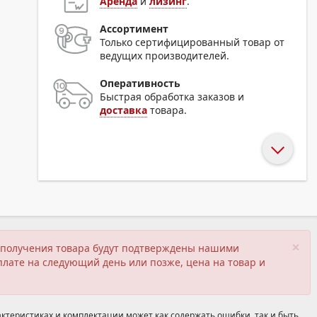
Аренда
и
лизинг
.
Ассортимент
Только сертифицированный товар от
ведущих производителей.
Оперативность
Быстрая обработка заказов и
доставка
товара.
×
ия получения товара будут подтверждены нашими
плате на следующий день или позже, цена на товар и
ктеристиках и комплектации может как содержать ошибки, так и быть