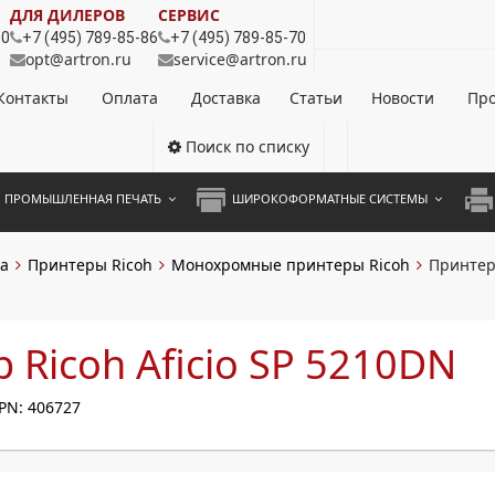
ДЛЯ ДИЛЕРОВ
СЕРВИС
80
+7 (495) 789-85-86
+7 (495) 789-85-70
opt@artron.ru
service@artron.ru
Контакты
Оплата
Доставка
Статьи
Новости
Про
Поиск по списку
ПРОМЫШЛЕННАЯ ПЕЧАТЬ
ШИРОКОФОРМАТНЫЕ СИСТЕМЫ
НОЦВЕТНЫЕ СИСТЕМЫ
ШИРОКОФОРМАТНЫЕ ПРИНТЕРЫ
А3 
а
Принтеры Ricoh
Монохромные принтеры Ricoh
Принтер 
ОХРОМНЫЕ СИСТЕМЫ
ИНЖЕНЕРНЫЕ СИСТЕМЫ
А4 
ЛИКАТОРЫ
А3 
 Ricoh Aficio SP 5210DN
А4 
PN: 406727
ПРИ
ЦВЕ