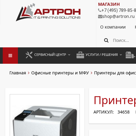
МАГАЗИН
+7 (495) 789-85-
shop@artron.ru
О компании
СЕРВИСНЫЙ ЦЕНТР
УСЛУГИ / РЕШЕНИЯ
ЗАПУСК ОБОРУДОВАНИЯ
АУТСОРСИНГ ПЕЧАТИ
ПОЛ
Главная
Офисные принтеры и МФУ
Принтеры для офис
ГАРАНТИЙНЫЙ РЕМОНТ
ПОКОПИЙНАЯ ПЕЧАТЬ
МОН
ДОГОВОРНОЕ ОБСЛУЖИВАНИЕ
КОНТРОЛЬ ПЕЧАТИ
ДУП
Принтер
РЕГЛАМЕНТНЫЕ РАБОТЫ
ЛИЗИНГ
АРТИКУЛ: 34658
ПРОФИЛАКТИКА И ТО
АРЕНДА ОБОРУДОВАНИЯ
РАЗОВЫЕ РЕМОНТЫ