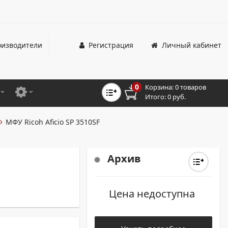
изводители
Регистрация
Личный кабинет
0
Корзина:
0 товаров
Итого:
0 руб.
ЦВЕТНЫЕ
ДЛЯ ОФИСНЫХ ПРИНТЕРОВ И МФУ
МФУ Ricoh Aficio SP 3510SF
ЦВЕТНЫЕ
ДЛЯ ПРОМЫШЛЕННОЙ ПЕЧАТИ
МОНОХРОМНЫЕ
ДЛЯ ШИРОКОФОРМАТНЫХ СИСТЕМ
Архив
МОНОХРОМНЫЕ
Цена недоступна
НТЕРЫ ДЛЯ ОФИСА
ТНЫЕ ПРИНТЕРЫ