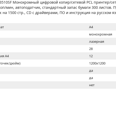
МОН
P 3510SF Монохромный цифровой копир/сетевой PCL принтер/се
коп/мин, автоподатчик, стандартный запас бумаги 300 листов. П
 на 1500 стр., CD с драйверами, ПО и инструкция на русском я
ат
A4
монохромная
лазерная
28
ия А4
12
(точек/дюйм)
1200x1200
ь
да
да
нет