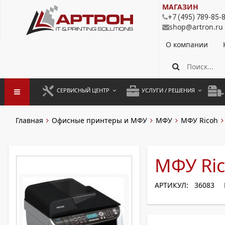
МАГАЗИН
+7 (495) 789-85-
shop@artron.ru
О компании
СЕРВИСНЫЙ ЦЕНТР
УСЛУГИ / РЕШЕНИЯ
ЗАПУСК ОБОРУДОВАНИЯ
АУТСОРСИНГ ПЕЧАТИ
ПОЛ
Главная
Офисные принтеры и МФУ
МФУ
МФУ Ricoh
ГАРАНТИЙНЫЙ РЕМОНТ
ПОКОПИЙНАЯ ПЕЧАТЬ
МОН
ДОГОВОРНОЕ ОБСЛУЖИВАНИЕ
КОНТРОЛЬ ПЕЧАТИ
ДУП
МФУ Ric
РЕГЛАМЕНТНЫЕ РАБОТЫ
ЛИЗИНГ
АРТИКУЛ: 36083
ПРОФИЛАКТИКА И ТО
АРЕНДА ОБОРУДОВАНИЯ
РАЗОВЫЕ РЕМОНТЫ