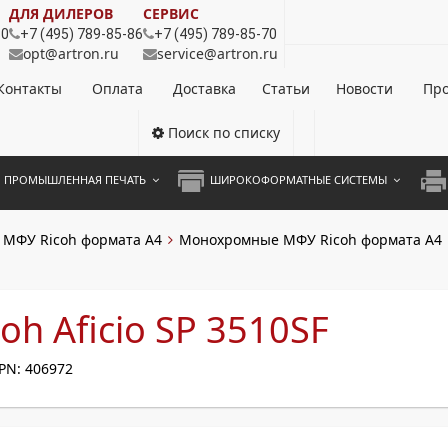
ДЛЯ ДИЛЕРОВ
СЕРВИС
80
+7 (495) 789-85-86
+7 (495) 789-85-70
opt@artron.ru
service@artron.ru
Контакты
Оплата
Доставка
Статьи
Новости
Про
Поиск по списку
ПРОМЫШЛЕННАЯ ПЕЧАТЬ
ШИРОКОФОРМАТНЫЕ СИСТЕМЫ
НОЦВЕТНЫЕ СИСТЕМЫ
ШИРОКОФОРМАТНЫЕ ПРИНТЕРЫ
А3 
МФУ Ricoh формата A4
Монохромные МФУ Ricoh формата А4
ОХРОМНЫЕ СИСТЕМЫ
ИНЖЕНЕРНЫЕ СИСТЕМЫ
А4 
ЛИКАТОРЫ
А3 
oh Aficio SP 3510SF
А4 
PN: 406972
ПРИ
ЦВЕ