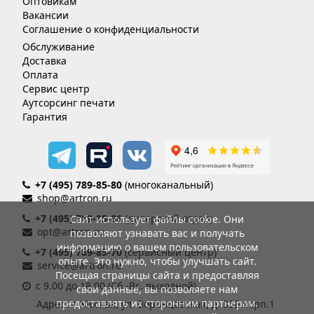
Оптовикам
Вакансии
Соглашение о конфиденциальности
Обслуживание
Доставка
Оплата
Сервис центр
Аутсорсинг печати
Гарантия
+7 (495) 789-85-80
(многоканальный)
shop@artron.ru
+7 (495) 789-85-86
(дилерский отдел)
Сайт использует файлы cookie. Они
opt@artron.ru
позволяют узнавать вас и получать
информацию о вашем пользовательском
+7 (495) 789-85-70
(сервисный центр)
опыте. Это нужно, чтобы улучшать сайт.
service@artron.ru
Посещая страницы сайта и предоставляя
с 9.00 до 18.00 (Сб.-Вс. выходной)
свои данные, вы позволяете нам
предоставлять их сторонним партнерам.
Адрес: г. Москва, ул. Воронцовская, д. 35Б корп.1