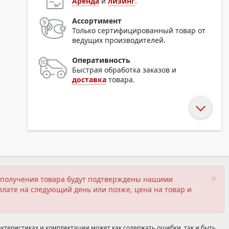
Аренда
и
лизинг
.
Ассортимент
Только сертифицированный товар от
ведущих производителей.
Оперативность
Быстрая обработка заказов и
доставка
товара.
×
ия получения товара будут подтверждены нашими
плате на следующий день или позже, цена на товар и
ктеристиках и комплектации может как содержать ошибки, так и быть