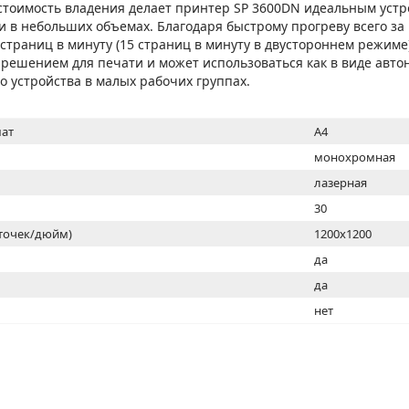
МОН
стоимость владения делает принтер SP 3600DN идеальным устр
 в небольших объемах. Благодаря быстрому прогреву всего за 
 страниц в минуту (15 страниц в минуту в двустороннем режиме
решением для печати и может использоваться как в виде авто
го устройства в малых рабочих группах.
ат
A4
монохромная
лазерная
30
(точек/дюйм)
1200x1200
ь
да
да
нет