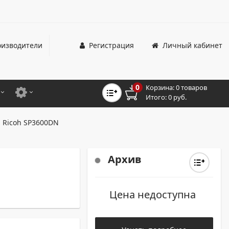
изводители
Регистрация
Личный кабинет
0
Корзина:
0 товаров
Итого:
0 руб.
ЦВЕТНЫЕ
ДЛЯ ОФИСНЫХ ПРИНТЕРОВ И МФУ
 Ricoh SP3600DN
ЦВЕТНЫЕ
ДЛЯ ПРОМЫШЛЕННОЙ ПЕЧАТИ
МОНОХРОМНЫЕ
ДЛЯ ШИРОКОФОРМАТНЫХ СИСТЕМ
Архив
МОНОХРОМНЫЕ
Цена недоступна
НТЕРЫ ДЛЯ ОФИСА
ТНЫЕ ПРИНТЕРЫ