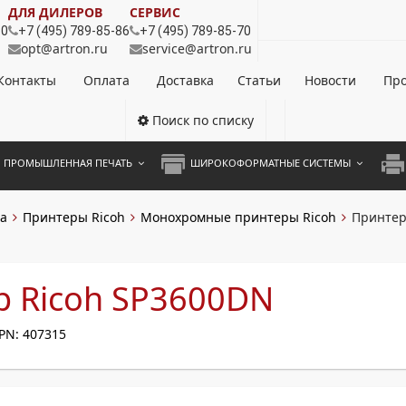
ДЛЯ ДИЛЕРОВ
СЕРВИС
80
+7 (495) 789-85-86
+7 (495) 789-85-70
opt@artron.ru
service@artron.ru
Контакты
Оплата
Доставка
Статьи
Новости
Про
Поиск по списку
ПРОМЫШЛЕННАЯ ПЕЧАТЬ
ШИРОКОФОРМАТНЫЕ СИСТЕМЫ
НОЦВЕТНЫЕ СИСТЕМЫ
ШИРОКОФОРМАТНЫЕ ПРИНТЕРЫ
А3 
а
Принтеры Ricoh
Монохромные принтеры Ricoh
Принтер
ОХРОМНЫЕ СИСТЕМЫ
ИНЖЕНЕРНЫЕ СИСТЕМЫ
А4 
ЛИКАТОРЫ
А3 
р Ricoh SP3600DN
А4 
PN: 407315
ПРИ
ЦВЕ