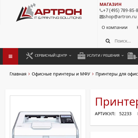
МАГАЗИН
+7 (495) 789-85-
shop@artron.ru
О компании
СЕРВИСНЫЙ ЦЕНТР
УСЛУГИ / РЕШЕНИЯ
ЗАПУСК ОБОРУДОВАНИЯ
АУТСОРСИНГ ПЕЧАТИ
ПОЛ
Главная
Офисные принтеры и МФУ
Принтеры для офис
ГАРАНТИЙНЫЙ РЕМОНТ
ПОКОПИЙНАЯ ПЕЧАТЬ
МОН
ДОГОВОРНОЕ ОБСЛУЖИВАНИЕ
КОНТРОЛЬ ПЕЧАТИ
ДУП
Принте
РЕГЛАМЕНТНЫЕ РАБОТЫ
ЛИЗИНГ
АРТИКУЛ: 52233
ПРОФИЛАКТИКА И ТО
АРЕНДА ОБОРУДОВАНИЯ
РАЗОВЫЕ РЕМОНТЫ