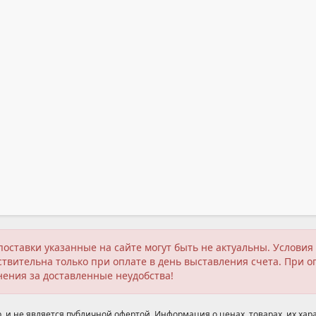
поставки указанные на сайте могут быть не актуальны. Услов
твительна только при оплате в день выставления счета. При о
нения за доставленные неудобства!
 и не является публичной офертой. Информация о ценах, товарах, их хара