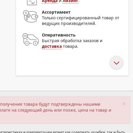
Аренда
и
лизинг
.
Ассортимент
Только сертифицированный товар от
ведущих производителей.
Оперативность
Быстрая обработка заказов и
доставка
товара.
×
ия получения товара будут подтверждены нашими
плате на следующий день или позже, цена на товар и
ктеристиках и комплектации может как содержать ошибки, так и быть