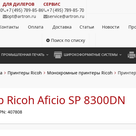
ДЛЯ ДИЛЕРОВ
СЕРВИС
80
+7 (495) 789-85-86
+7 (495) 789-85-70
opt@artron.ru
service@artron.ru
Контакты
Оплата
Доставка
Статьи
Новости
Про
Поиск по списку
ПРОМЫШЛЕННАЯ ПЕЧАТЬ
ШИРОКОФОРМАТНЫЕ СИСТЕМЫ
НОЦВЕТНЫЕ СИСТЕМЫ
ШИРОКОФОРМАТНЫЕ ПРИНТЕРЫ
А3 
а
Принтеры Ricoh
Монохромные принтеры Ricoh
Принтер 
ОХРОМНЫЕ СИСТЕМЫ
ИНЖЕНЕРНЫЕ СИСТЕМЫ
А4 
ЛИКАТОРЫ
А3 
 Ricoh Aficio SP 8300DN
А4 
PN: 407808
ПРИ
ЦВЕ