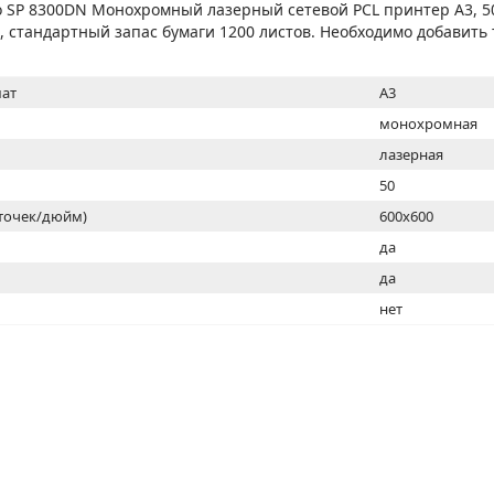
МОН
io SP 8300DN Монохромный лазерный сетевой PCL принтер A3, 5
ка, стандартный запас бумаги 1200 листов. Необходимо добавить 
ат
A3
монохромная
лазерная
50
(точек/дюйм)
600x600
ь
да
да
нет