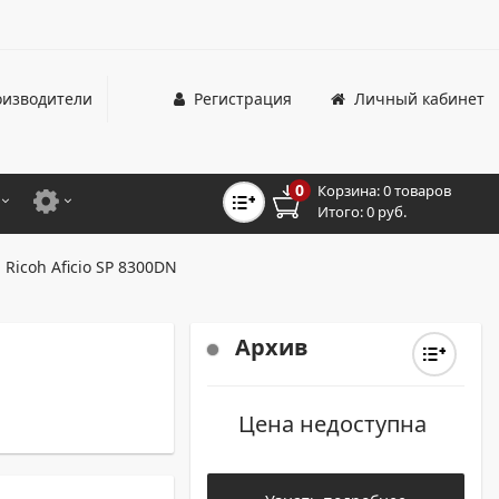
изводители
Регистрация
Личный кабинет
0
Корзина:
0 товаров
Итого:
0 руб.
ЦВЕТНЫЕ
ДЛЯ ОФИСНЫХ ПРИНТЕРОВ И МФУ
Ricoh Aficio SP 8300DN
ЦВЕТНЫЕ
ДЛЯ ПРОМЫШЛЕННОЙ ПЕЧАТИ
МОНОХРОМНЫЕ
ДЛЯ ШИРОКОФОРМАТНЫХ СИСТЕМ
Архив
МОНОХРОМНЫЕ
Цена недоступна
НТЕРЫ ДЛЯ ОФИСА
ТНЫЕ ПРИНТЕРЫ