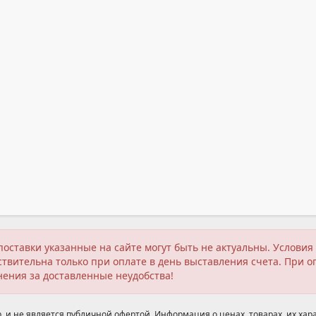
поставки указанные на сайте могут быть не актуальны. Услов
твительна только при оплате в день выставления счета. При о
нения за доставленные неудобства!
 и не является публичной офертой. Информация о ценах, товарах, их хара