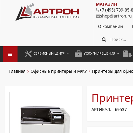
МАГАЗИН
+7 (495) 789-85-
shop@artron.ru
О компании
СЕРВИСНЫЙ ЦЕНТР
УСЛУГИ / РЕШЕНИЯ
ЗАПУСК ОБОРУДОВАНИЯ
АУТСОРСИНГ ПЕЧАТИ
ПОЛ
Главная
Офисные принтеры и МФУ
Принтеры для офис
ГАРАНТИЙНЫЙ РЕМОНТ
ПОКОПИЙНАЯ ПЕЧАТЬ
МОН
ДОГОВОРНОЕ ОБСЛУЖИВАНИЕ
КОНТРОЛЬ ПЕЧАТИ
ДУП
Принтер
РЕГЛАМЕНТНЫЕ РАБОТЫ
ЛИЗИНГ
АРТИКУЛ: 69537
ПРОФИЛАКТИКА И ТО
АРЕНДА ОБОРУДОВАНИЯ
РАЗОВЫЕ РЕМОНТЫ