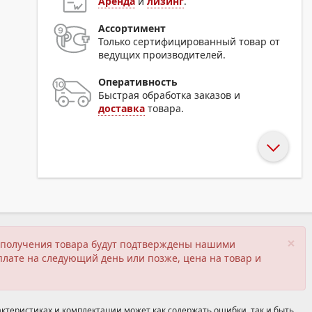
Аренда
и
лизинг
.
Ассортимент
Только сертифицированный товар от
ведущих производителей.
Оперативность
Быстрая обработка заказов и
доставка
товара.
×
ия получения товара будут подтверждены нашими
плате на следующий день или позже, цена на товар и
ктеристиках и комплектации может как содержать ошибки, так и быть