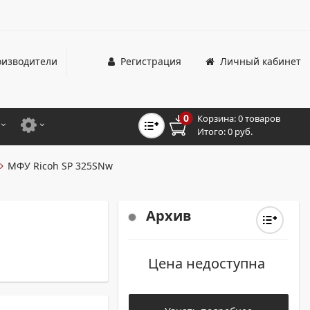
изводители
Регистрация
Личный кабинет
0
Корзина:
0 товаров
Итого:
0 руб.
ЦВЕТНЫЕ
ДЛЯ ОФИСНЫХ ПРИНТЕРОВ И МФУ
МФУ Ricoh SP 325SNw
ЦВЕТНЫЕ
ДЛЯ ПРОМЫШЛЕННОЙ ПЕЧАТИ
МОНОХРОМНЫЕ
ДЛЯ ШИРОКОФОРМАТНЫХ СИСТЕМ
Архив
МОНОХРОМНЫЕ
Цена недоступна
НТЕРЫ ДЛЯ ОФИСА
ТНЫЕ ПРИНТЕРЫ