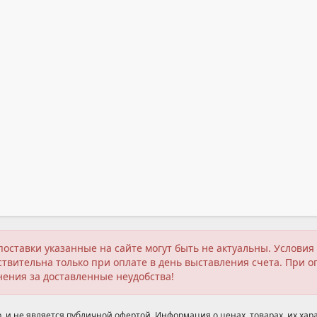
поставки указанные на сайте могут быть не актуальны. Услов
твительна только при оплате в день выставления счета. При о
нения за доставленные неудобства!
 и не является публичной офертой. Информация о ценах, товарах, их хара