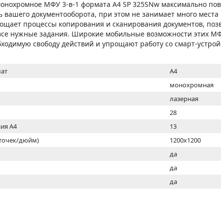
МОН
монохромное МФУ 3-в-1 формата A4 SP 325SNw максимально по
 вашего документооборота, при этом не занимает много места 
ощает процессы копирования и сканирования документов, позв
все нужные задания. Широкие мобильные возможности этих М
ходимую свободу действий и упрощают работу со смарт-устрой
ат
A4
монохромная
лазерная
28
ия А4
13
(точек/дюйм)
1200x1200
ь
да
да
да