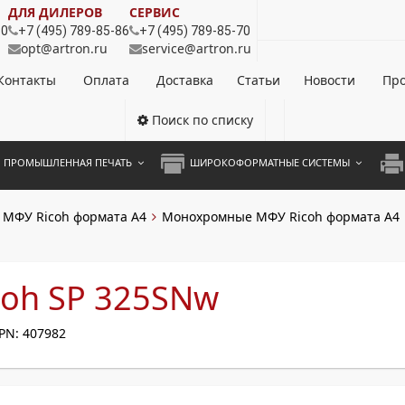
ДЛЯ ДИЛЕРОВ
СЕРВИС
80
+7 (495) 789-85-86
+7 (495) 789-85-70
opt@artron.ru
service@artron.ru
Контакты
Оплата
Доставка
Статьи
Новости
Про
Поиск по списку
ПРОМЫШЛЕННАЯ ПЕЧАТЬ
ШИРОКОФОРМАТНЫЕ СИСТЕМЫ
НОЦВЕТНЫЕ СИСТЕМЫ
ШИРОКОФОРМАТНЫЕ ПРИНТЕРЫ
А3 
МФУ Ricoh формата A4
Монохромные МФУ Ricoh формата А4
ОХРОМНЫЕ СИСТЕМЫ
ИНЖЕНЕРНЫЕ СИСТЕМЫ
А4 
ЛИКАТОРЫ
А3 
coh SP 325SNw
А4 
PN: 407982
ПРИ
ЦВЕ