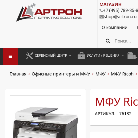
МАГАЗИН
+7 (495) 789-85-
shop@artron.ru
О компании
СЕРВИСНЫЙ ЦЕНТР
УСЛУГИ / РЕШЕНИЯ
ЗАПУСК ОБОРУДОВАНИЯ
АУТСОРСИНГ ПЕЧАТИ
ПОЛ
Главная
Офисные принтеры и МФУ
МФУ
МФУ Ricoh
ГАРАНТИЙНЫЙ РЕМОНТ
ПОКОПИЙНАЯ ПЕЧАТЬ
МОН
ДОГОВОРНОЕ ОБСЛУЖИВАНИЕ
КОНТРОЛЬ ПЕЧАТИ
ДУП
МФУ Ri
РЕГЛАМЕНТНЫЕ РАБОТЫ
ЛИЗИНГ
АРТИКУЛ: 76132
ПРОФИЛАКТИКА И ТО
АРЕНДА ОБОРУДОВАНИЯ
РАЗОВЫЕ РЕМОНТЫ